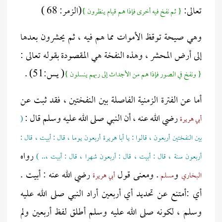
تعالى:
(الزمر: 68 )
{ ثم نفخ فيه أخرى فإذا هم قيام ينظرون }
وهي صيحة توقظ الأموات مما هم فيه ، ثم يحشرون بعدها
إلى أرض المحشر ، وهذه النفخة هي المقصودة بقوله تعالى :
( يـس:51) .
{ ونفخ في الصور فإذا هم من الأجداث إلى ربهم ينسلون }
أما عن الفترة الزمنية الفاصلة بين النفختين ، فقد ثبت عن
رضي الله عنه ، أن النبي صلى الله عليه وسلم قال :
أبي هريرة
(
بين النفختين أربعون ، قالوا : يا أبا هريرة أربعون يوما ، قال : أبيت ، قال :
رواه
أربعون سنة ، قال : أبيت ، قال : أربعون شهرا ، قال : أبيت ،.. )
و
. ومعنى قول
رضي الله عنه : أبيت .
البخاري
مسلم
أبي هريرة
أي :أمتنع عن تحديد أي أربعين أراد النبي صلى الله عليه
وسلم ، لكونه صلى الله عليه وسلم أطلق لفظ أربعين ولم