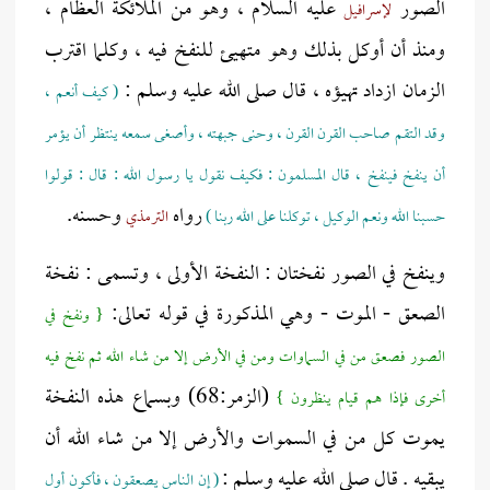
الصور
عليه السلام ، وهو من الملائكة العظام ،
لإسرافيل
ومنذ أن أوكل بذلك وهو متهيئ للنفخ فيه ، وكلما اقترب
الزمان ازداد تهيؤه ، قال صلى الله عليه وسلم :
( كيف أنعم ،
وقد التقم صاحب القرن القرن ، وحنى جبهته ، وأصغى سمعه ينتظر أن يؤمر
أن ينفخ فينفخ ، قال المسلمون : فكيف نقول يا رسول الله : قال : قولوا
رواه
وحسنه.
حسبنا الله ونعم الوكيل ، توكلنا على الله ربنا )
الترمذي
وينفخ في الصور نفختان : النفخة الأولى ، وتسمى : نفخة
الصعق - الموت - وهي المذكورة في قوله تعالى:
{ ونفخ في
الصور فصعق من في السماوات ومن في الأرض إلا من شاء الله ثم نفخ فيه
(الزمر:68) وبسماع هذه النفخة
أخرى فإذا هم قيام ينظرون }
يموت كل من في السموات والأرض إلا من شاء الله أن
يبقيه . قال صلى الله عليه وسلم :
( إن الناس يصعقون ، فأكون أول