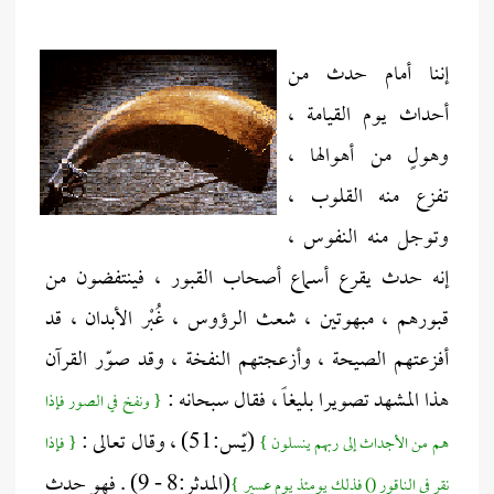
إننا أمام حدث من
أحداث يوم القيامة ،
وهولٍ من أهوالها ،
تفزع منه القلوب ،
وتوجل منه النفوس ،
إنه حدث يقرع أسماع أصحاب القبور ، فينتفضون من
قبورهم ، مبهوتين ، شعث الرؤوس ، غُبْر الأبدان ، قد
أفزعتهم الصيحة ، وأزعجتهم النفخة ، وقد صوّر القرآن
هذا المشهد تصويرا بليغاً ، فقال سبحانه :
{ ونفخ في الصور فإذا
(يّـس:51) ، وقال تعالى :
هم من الأجداث إلى ربهم ينسلون }
{ فإذا
(المدثر:8 - 9) . فهو حدث
نقر في الناقور () فذلك يومئذ يوم عسير }