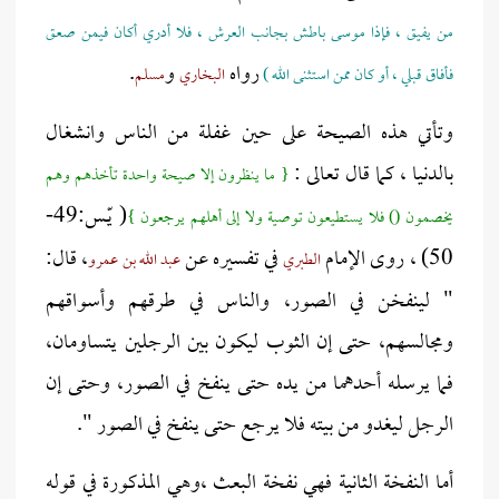
من يفيق ، فإذا موسى باطش بجانب العرش ، فلا أدري أكان فيمن صعق
رواه
و
.
فأفاق قبلي ، أو كان ممن استثنى الله )
البخاري
مسلم
وتأتي هذه الصيحة على حين غفلة من الناس وانشغال
بالدنيا ، كما قال تعالى :
{ ما ينظرون إلا صيحة واحدة تأخذهم وهم
( يّـس:49-
يخصمون () فلا يستطيعون توصية ولا إلى أهلهم يرجعون }
50) ، روى الإمام
في تفسيره عن
، قال:
الطبري
عبد الله بن عمرو
" لينفخن في الصور، والناس في طرقهم وأسواقهم
ومجالسهم، حتى إن الثوب ليكون بين الرجلين يتساومان،
فما يرسله أحدهما من يده حتى ينفخ في الصور، وحتى إن
الرجل ليغدو من بيته فلا يرجع حتى ينفخ في الصور ".
أما النفخة الثانية فهي نفخة البعث ،وهي المذكورة في قوله