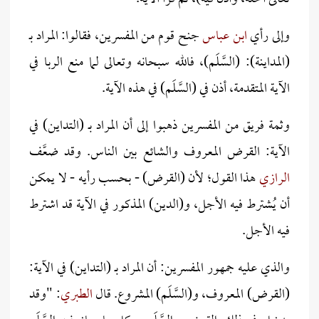
وإلى رأي
ابن عباس
جنح قوم من المفسرين، فقالوا: المراد بـ
(المداينة): (السَّلَم)، فالله سبحانه وتعالى لما منع الربا في
الآية المتقدمة، أذن في (السَّلَم) في هذه الآية.
وثمة فريق من المفسرين ذهبوا إلى أن المراد بـ (التداين) في
الآية: القرض المعروف والشائع بين الناس. وقد ضعَّف
الرازي
هذا القول؛ لأن (القرض) - بحسب رأيه - لا يمكن
أن يُشترط فيه الأجل، و(الدين) المذكور في الآية قد اشترط
فيه الأجل.
والذي عليه جمهور المفسرين: أن المراد بـ (التداين) في الآية:
(القرض) المعروف، و(السَّلَم) المشروع. قال
الطبري
: "وقد