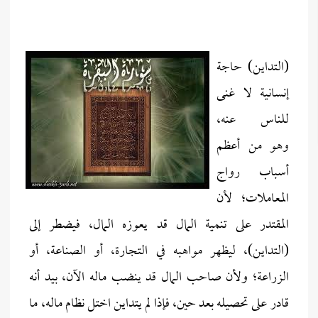
(التداين) حاجة
إنسانية لا غنى
للناس عنه،
وهو من أعظم
أسباب رواج
المعاملات؛ لأن
المقتدر على تنمية المال قد يعوزه المال، فيضطر إلى
(التداين)، ليظهر مواهبه في التجارة، أو الصناعة، أو
الزراعة؛ ولأن صاحب المال قد ينضب ماله الآن، بيد أنه
قادر على تحصيله بعد حين، فإذا لم يتداين اختل نظام ماله، ما