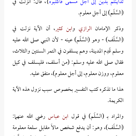
تداينتم بدين إلى أجل مسمى فاكتبوه
}، قال: أُنزلت في
(السَّلَم) إلى أجل معلوم.
وذكر الإمامان
الرازي
و
ابن كثير
، أن الآية نزلت في
(السَّلَف) - وهو (السَّلَم) عينه - لأن النبي صلى الله عليه
وسلم قَدِم المدينة، وهم يسلفون في التمر السنتين والثلاث،
فقال صلى الله عليه وسلم: (من أسلف، فليسلف في كيل
معلوم، ووزن معلوم، إلى أجل معلوم)، متفق عليه.
هذا ما تذكره كتب التفسير بخصوص سبب نزول هذه الآية
الكريمة.
والمراد بـ (السَّلَم) في قول
ابن عباس
رضي الله عنهما:
(السَّلَف)، وهو: أن يدفع شخص مالاً مقابل سلعة معلومة