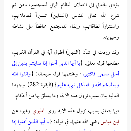
يؤدي بالتالي إلى اختلال النظام المالي للمجتمع، ومن ثم
شرع الله تعالى للناس (التداين) تيسيراً لمعاملاتهم،
واستثماراً لطاقاتهم، وإبقاء للمجتمع محافظاً على نشاطه
وحيويته.
وقد وردت في شأن (الدين) أطول آية في القرآن الكريم،
مطلعها قوله تعالى: {
يا أيها الذين آمنوا إذا تداينتم بدين إلى
أجل مسمى فاكتبوه
} ومختتمها قوله سبحانه: {
واتقوا الله
ويعلمكم الله والله بكل شيء عليم
} (البقرة:282). وجهتنا
التالية بيان سبب نزول هذه الآية، وما يتعلق بها من أحكام.
فيما يتعلق بسبب نزول هذه الآية روى
الطبري
وغيره عن
ابن عباس
رضي الله عنهما، في قوله: {
يا أيها الذين آمنوا إذا