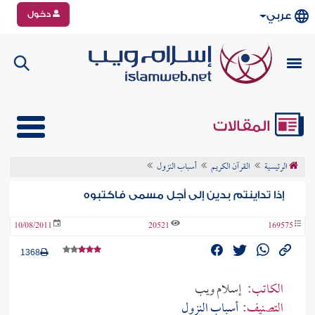
دخول
عربي
المقالات
الرئيسية
القرآن الكريم
أسباب النزول
إذا تداينتم بدين إلى أجل مسمى فاكتبوه
10/08/2011
20521
169575
1368
الكاتب:
إسلام ويب
التصنيف:
أسباب النزول