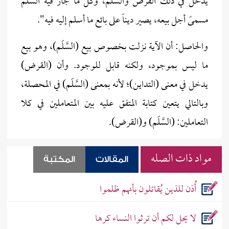
يدخل في ذلك القرض والسَّلَم، وكل ما جاز فيه السَّلَم
مسمىً أجل بيعه، يصير ديناً على بائع ما أسلم إليه فيه".
والحاصل: أن الآية نزلت بخصوص بيع (السَّلَم)، وهو بيع
ما ليس بموجود، ولكنه قابل للوجود. وأن (القرض)
يدخل في معنى (التداين)؛ لأنه بمعنى (السَّلَم) في المحصلة،
وبالتالي يتعين كتابة المتفق عليه بين المتعاملين في كلا
التعاملين: (السَّلَم) و(القرض).
مواد ذات الصله
المقالات
المكتبة
أُذن للذين يُقاتلون بأنهم ظلموا
لا يحل لكم أن ترثوا النساء كرها