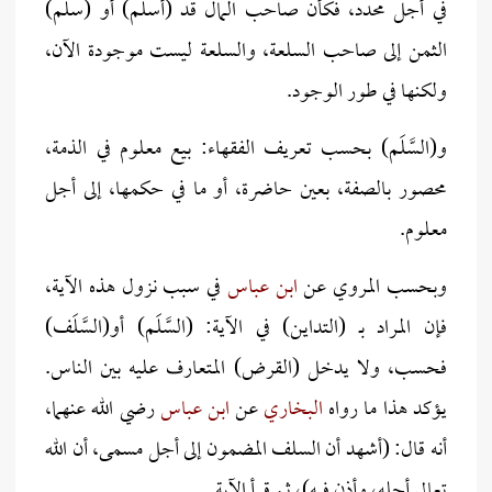
في أجل محدد، فكأن صاحب المال قد (أسلم) أو (سلَّم)
الثمن إلى صاحب السلعة، والسلعة ليست موجودة الآن،
ولكنها في طور الوجود.
و(السَّلَم) بحسب تعريف الفقهاء: بيع معلوم في الذمة،
محصور بالصفة، بعين حاضرة، أو ما في حكمها، إلى أجل
معلوم.
وبحسب المروي عن
ابن عباس
في سبب نزول هذه الآية،
فإن المراد بـ (التداين) في الآية: (السَّلَم) أو(السَّلَف)
فحسب، ولا يدخل (القرض) المتعارف عليه بين الناس.
يؤكد هذا ما رواه
البخاري
عن
ابن عباس
رضي الله عنهما،
أنه قال: (أشهد أن السلف المضمون إلى أجل مسمى، أن الله
تعالى أحله، وأذن فيه)، ثم قرأ الآية.