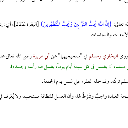
ه تعالى:
{إِنَّ اللَّهَ يُحِبُّ التَّوَّابِينَ وَيُحِبُّ الْمُتَطَهِّرِينَ}
[البقرة:222]، أي: إ
ن الأحداث والنجاسات.
 روى
البخاري ومسلم
في "صحيحيهما" عن
أبي هريرة
رضي الله تعالى عنه
مسلم، أن يغتسل في كل سبعة أيام يوماً، يغسل فيه رأسه وجسده)
.
 بالمسلم تركُه، وقد حمله العلماء على غسل يوم الجمعة.
حة العبادة واجبٌ وشَرْطٌ لها، وأن الغسل للنظافة مستحب، ولا يُعْرف في