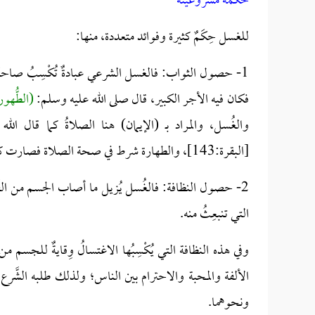
حكمة مشروعيته
للغسل حِكَمٌ كثيرة وفوائد متعددة، منها:
1- حصول الثواب:
فالغسل الشرعي عبادةٌ تُكْسِبُ صاحبَه
فكان فيه الأجر الكبير، قال صلى الله عليه وسلم:
(الطُّهو
والغُسل، والمراد بـ (الإيمان) هنا الصلاةُ كما قال الله
[البقرة:143]، والطهارة شرط في صحة الصلاة فصارت كالشَّطْرِ.
2- حصول النظافة:
فالغُسل يُزيل ما أصاب الجسم من القَذَر
التي تنبعِثُ منه.
وفي هذه النظافة التي يُكْسِبُها الاغتسالُ وِقايةٌ للجسم 
الألفة والمحبة والاحترام بين الناس؛ ولذلك طلبه الشَّر
ونحوهما.