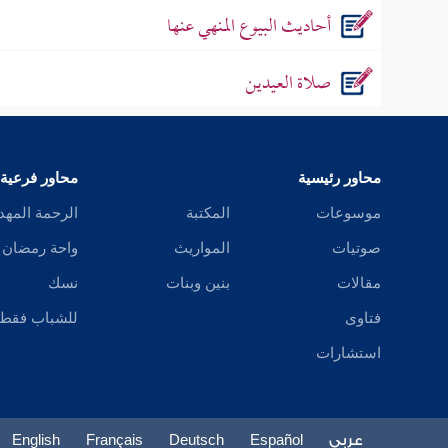
أحاديث البيوع المنهي عنها
صلاة العيدين
محاور رئيسية
محاور فرعية
موسوعات
المكتبة
الرحمة المهد
صوتيات
المواريث
واحة رمضان
مقالات
بنين وبنات
نسك
فتاوى
للشباب فقط
استشارات
عربي
Español
Deutsch
Français
English