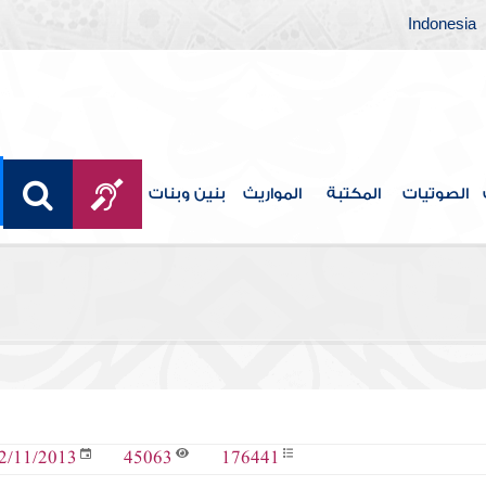
Indonesia
الصوتيات
المكتبة
المواريث
بنين وبنات
45063
176441
2/11/2013