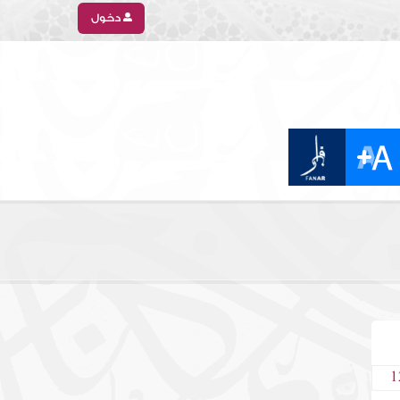
دخول
1