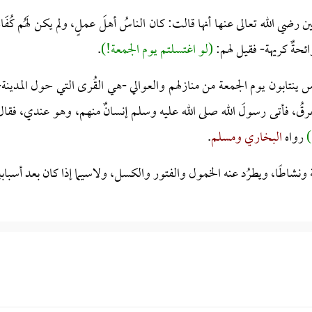
ن رضي الله تعالى عنها أنها قالت: كان الناسُ أهلَ عملٍ، ولم يكن لَهُم كُفَاةٌ
ائحةٌ كريهة- فقيل لهم:
(لو اغتسلتم يوم الجمعة!)
.
اس ينتابون يوم الجمعة من منازلهم والعوالي -هي القُرى التي حول المدينة-
لعرقُ، فأتى رسولَ الله صلى الله عليه وسلم إنسانٌ منهم، وهو عندي، فقال
)
رواه
البخاري ومسلم
.
ونشاطًا، ويطرُد عنه الخمول والفتور والكسل، ولاسيما إذا كان بعد أسبابهِ