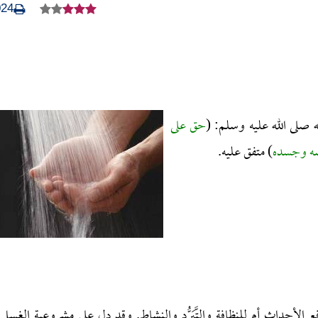
024
ه صلى الله عليه وسلم: (
حق على
أسه وجسده
) متفق عليه.
لأحداث أم للنظافة والتَّبَرُّد والنشاط. وقد دل على مشروعية الغسل: