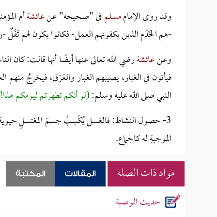
وقد روى الإمام
مسلم
في "صحيحه" عن
عائشة
أم المؤمني
-هم الخَدَم الذين يكفونهم العمل- فكانوا يكون لهم تَفَلٌ -ر
وعن
عائشة
رضي الله تعالى عنها أيضًا أنها قالت: كان الن
فيأتون في الغبار، يصيبهم الغبار والعَرَق، فيخرجُ منهم ا
النبي صلى الله عليه وسلم:
(لو أنكم تطهرتم ليومكم هذا!
3- حصول النشاط:
فالغسل يُكْسِبُ جسمَ المغتسلِ حيوية 
الموجبةِ له كالجماع.
مواد ذات الصله
المقالات
المكتبة
حديث الوصية