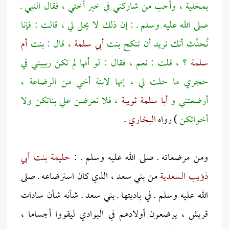
بمخلية ، وأحب من شاركني في خير أختي ، فقال النبي ـ
صلى الله عليه وسلم ـ : إن ذلك لا يحل لي ، قالت : فإنا
نُحدَّث أنك تريد أن تنكح بنت
أبي سلمة
، قال : بنت
أم
سلمة
؟ ، قلت : نعم ، فقال : لو أنها لم تكن ربيبتي في
حجري ما حلت لي ، إنها لابنة أخي من الرضاعة ،
أرضعتني و
أبا سلمة ثويبة
، فلا تعرضن علي بناتكن ولا
أخواتكن
) رواه
البخاري
.
ومن مرضعاته ـ صلى الله عليه وسلم ـ :
حليمة بنت أبي
ذؤيب السعدية
من بني سعد ، الذي كان استرضاعه ـ صلى
الله عليه وسلم ـ في باديتها ـ بني سعد ـ شأنه شأن سادات
قريش ، يرضعون أولادهم في البوادي ليقووا أجساما ،