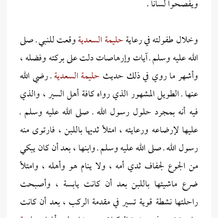
ويفصحوا لسانا .
وخلال طفولته في رعاية
حليمة السعدية
وقعت للنبي ـ صلى
الله عليه وسلم ـ آيات وإرهاصات دلت على بركته وفضله ،
وأشهر ما روي في ذلك حديث
حليمة السعدية
ـ رضي الله
عنها ـ الطويل المشهور الذي رواه كافة أهل السير ، والذي
فيه أنه بمجرد حلول رسول الله ـ صلى الله عليه وسلم ـ
عليها لإرضاعه ورعايته ، امتلأ ثديها باللبن ، فارتوى منه
رسول الله ـ صلى الله عليه وسلم ـ وابنها ، بعد أن كان يبكي
من الجوع لجفاف ثدي أمه ، ولا ينام هو وأهله ، وامتلأ
ضرع ماشيتها باللبن بعد أن كانت يابسة ، وأصبحت
راحلتها نشطة قوية تسير في مقدمة الركب ، بعد أن كانت