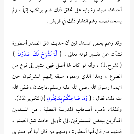
أحداث صباه وشبابه على تحقق ذلك فلم يرتكب إثماً ، ولم
يسجد لصنم رغم انتشار ذلك في قريش .
وقد زعم بعض المستشرقين أن حديث شق الصدر أسطورة
نشأت عن تفسير قوله تعالى : {
أَلَمْ نَشْرَحْ لَكَ صَدْرَكَ
}
(الشرح:1) ، وأنه لو كان لها أصل فهي تشير إلى نوع من
الصرع ، وهذا الذي زعموه سبقه إليهم المشركون حين
اتهموا رسول الله ـ صلى الله عليه وسلم ـ بالجنون ، فنفى الله
عنه ذلك فقال : {
وَمَا صَاحِبُكُمْ بِمَجْنُونٍ
}(التكوير:22).
وكذلك ذهب أصحاب المدرسة العقلية ـ من المسلمين
المتأثرين ببعض المستشرقين ـ إلى تأويل حادث شق الصدر ،
فمنهم من قال أنها أسطورة ، ومنهم من قال أنها أمر معنوي