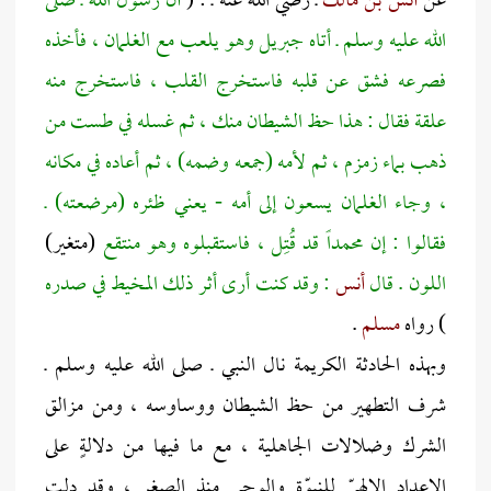
عن
أنس بن مالك
ـ رضي الله عنه ـ : (
أن رسول الله ـ صلى
الله عليه وسلم ـ أتاه جبريل وهو يلعب مع الغلمان ، فأخذه
فصرعه فشق عن قلبه فاستخرج القلب ، فاستخرج منه
علقة فقال : هذا حظ الشيطان منك ، ثم غسله في طست من
ذهب بماء زمزم ، ثم لأمه (جمعه وضمه) ، ثم أعاده في مكانه
، وجاء الغلمان يسعون إلى أمه - يعني ظئره (مرضعته) ـ
فقالوا : إن محمداً قد قُتِل ، فاستقبلوه وهو منتقع
(متغير)
اللون . قال
أنس
: وقد كنت أرى أثر ذلك المخيط في صدره
) رواه
مسلم
.
وبهذه الحادثة الكريمة نال النبي ـ صلى الله عليه وسلم ـ
شرف التطهير من حظ الشيطان ووساوسه ، ومن مزالق
الشرك وضلالات الجاهلية ، مع ما فيها من دلالةٍ على
الإعداد الإلهيّ للنبوّة والوحي منذ الصغر ، وقد دلت