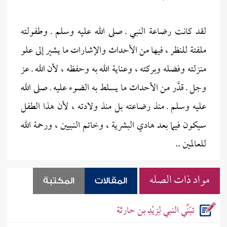
لقد كانت رضاعة النبي ـ صلى الله عليه وسلم ـ وطفولته
ملفتة للنظر ، فيها من الأحداث والإشارات ما يشير إلى علو
منزلته وفضله وبركته ، وعناية الله به وحفظه ، لأن الله ـ عز
وجل ـ قدَّر من الأحداث ما يسلط به الضوء عليه ـ صلى الله
عليه وسلم ـ منذ رضاعته بل منذ ولادته ، لأن هذا الطفل
سيكون فيما بعد هادي البشرية ، وخاتم النبيين ، ورحمة الله
للعالمين ..
مواد ذات الصله
المقالات
المكتبة
تبَنِّي النبي لِزيْدِ بن حارثة