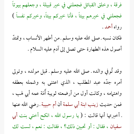
فرقة ، وخلق القبائل فجعلني في خير قبيلة ، وجعلهم بيوتاً
فجعلني في خيرهم بيتاً ، فأنا خيركم بيتاً، وخيركم نفساً
)
رواه
أحمد
.
فكان نسبه ـ صلى الله عليه وسلم ـ من أطهر الأنساب ، وتمتدّ
أصول هذه الطهارة حتى تصل إلى آدم عليه السلام .
وقد تُوفي والده ـ صلى الله عليه وسلم ـ قبل مولده ، وتولى
أمره جدّه عبد المطلب ، الذي اعتنى به وشمله بعطفه
واهتمامه ، وكانت أول من أرضعته ثويبة أََمَة عمه أبي لهب ،
فمن حديث
زينب ابنة أبي سلمة
أن
أم حبيبة
ـ رضي الله عنها
ـ أخبرتها أنها قالت : (
يا رسول الله ، انكح أختي بنت
أبي
سفيان
، فقال : أو تحبين ذلك؟ ، فقالت : نعم ، لست لك