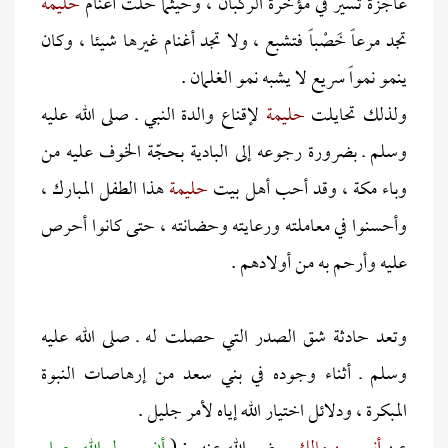
عاجزة تسير في مؤخرة الركبان ، وحيثما حلت أغنام
حليمة
تجد مرعاً خًصْباً فتشبع ، ولا تجد أغنام غيرها شيئا ، وكان
ينمو نمواً سريع لا يشبه نمو الغلمان .
ولذلك تحايلت
حليمة
لإقناع والدة النبي ـ صلى الله عليه
وسلم ـ بضرورة رجوعه إلى البادية بحجّة الخوف عليه من
وباء مكة ، وقد أحب أهل بيت
حليمة
هذا الطفل المبارك ،
وأحسنوا في معاملته ورعايته وحضانته ، حتى كانوا أحرص
عليه وأرحم به من أولادهم .
وتعد حادثة شق الصدر التي حصلت له ـ صلى الله عليه
وسلم ـ أثناء وجوده في بني سعد من إرهاصات النبوة
المبكرة ، ودلائل اختيار الله إياه لأمر جليل .