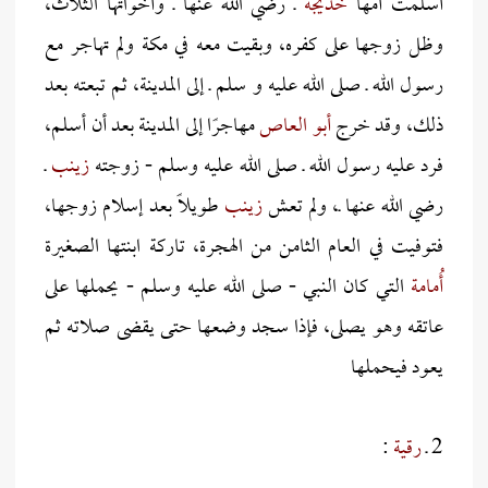
أسلمت أمها
خديجة
ـ رضي الله عنها ـ وأخواتها الثلاث،
وظل زوجها على كفره، وبقيت معه في مكة ولم تهاجر مع
رسول الله ـ صلى الله عليه و سلم ـ إلى المدينة، ثم تبعته بعد
ذلك، وقد خرج
أبو العاص
مهاجرًا إلى المدينة بعد أن أسلم،
فرد عليه رسول الله ـ صلى الله عليه وسلم - زوجته
زينب
ـ
رضي الله عنها ـ، ولم تعش
زينب
طويلاً بعد إسلام زوجها،
فتوفيت في العام الثامن من الهجرة، تاركة ابنتها الصغيرة
أُمامة
التي كان النبي - صلى الله عليه وسلم - يحملها على
عاتقه وهو يصلى، فإذا سجد وضعها حتى يقضى صلاته ثم
يعود فيحملها
2 ـ
رقية
: