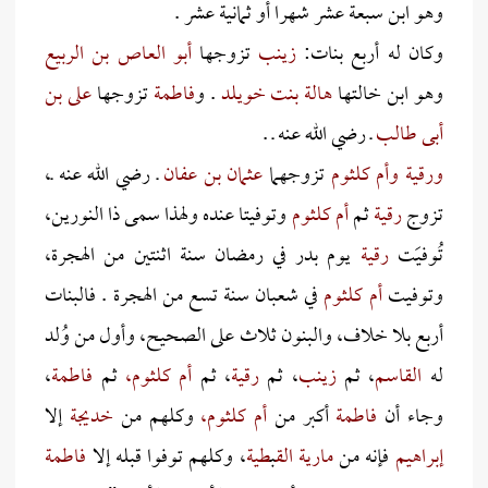
وهو ابن سبعة عشر شهرا أو ثمانية عشر .
وكان له أربع بنات:
زينب
تزوجها
أبو العاص بن الربيع
وهو ابن خالتها
هالة بنت خويلد
. و
فاطمة
تزوجها
على بن
أبى طالب
ـ رضي الله عنه ـ .
ورقية وأم كلثوم
تزوجهما
عثمان بن عفان
ـ رضي الله عنه ـ،
تزوج
رقية
ثم
أم كلثوم
وتوفيتا عنده ولهذا سمى ذا النورين،
تُوفيَت
رقية
يوم بدر في رمضان سنة اثنتين من الهجرة،
وتوفيت
أم كلثوم
في شعبان سنة تسع من الهجرة . فالبنات
أربع بلا خلاف، والبنون ثلاث على الصحيح، وأول من وُلد
له
القاسم
، ثم
زينب
، ثم
رقية
، ثم
أم كلثوم،
ثم
فاطمة
،
وجاء أن
فاطمة
أكبر من
أم كلثوم،
وكلهم من
خديجة
إلا
إبراهيم
فإنه من
مارية الق
ب
طية
، وكلهم توفوا قبله إلا
فاطمة