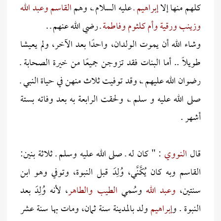
كلهم منها إلا
إبراهيم ـ
عليه السلام ـ، وهم
القاسم وعبد الله
وزينب ورقية وأم كلثوم وفاطمة
ـ رضي الله عنهم ـ .
وشاء الله أن يموت الولدان، واحدًا بعد الآخر، ولم يعيشا
طويلاً .. أما البنات فقد تزوجن جميعًا من خيرة الصحابة ـ
رضوان الله عليهم ـ، وقد توفيت ثلاث منهن في حياة النبي ـ
صلى الله عليه و سلم ـ، ولحقت الرابعة به بعد وفاته بستة
أشهر .
قال
النووي
: " كان له ـ صلى الله عليه وسلم ـ ثلاثة بنين:
القاسم وبه كان يُكَّنَّي، وُلِدَ قبل النبوة، وتوفي وهو ابن
سنتين،
وعبد الله
وسُمي
الطيب والطاهر
،
لأنه وُلِدَ بعد
النبوة . و
إبراهيم
ولد بالمدينة سنة ثمان، ومات بها سنة عشر