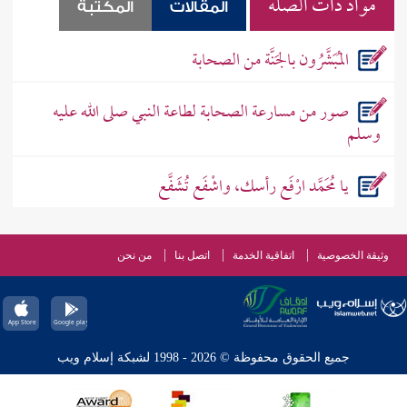
مواد ذات الصله
المقالات
المكتبة
المُبَشَّرُون بالجَنَّة من الصحابة
صور من مسارعة الصحابة لطاعة النبي صلى الله عليه
وسلم
يا مُحَمَّد ارْفَع رأسك، واشْفَع تُشَفَّع
وثيقة الخصوصية
اتفاقية الخدمة
اتصل بنا
من نحن
جميع الحقوق محفوظة © 2026 - 1998 لشبكة إسلام ويب