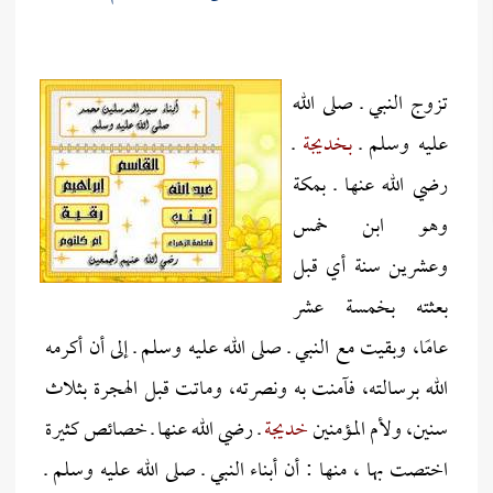
تزوج النبي ـ صلى الله
عليه وسلم ـ
بخديجة
ـ
رضي الله عنها ـ بمكة
وهو ابن خمس
وعشرين سنة أي قبل
بعثته بخمسة عشر
عامًا، وبقيت مع النبي ـ صلى الله عليه وسلم ـ إلى أن أكرمه
الله برسالته، فآمنت به ونصرته، وماتت قبل الهجرة بثلاث
سنين، ولأم المؤمنين
خديجة
ـ رضي الله عنها ـ خصائص كثيرة
اختصت بها ، منها : أن أبناء النبي ـ صلى الله عليه وسلم ـ