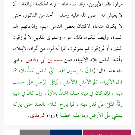
مرارة فقد الأبوين، وقد شاء الله - وله الحكمة البالغة - أن
لا يعيش له - صلى الله عليه وسلم - أحد من الذكور، حتى
لا يكون مدعاة لافتتان بعض الناس بهم، وادّعائهم لهم
النبوة، وأيضاً ليكون ذلك عزاء وسلوى للذين لا يُرزقون
البنين، أو يُرزقون ثم يموتون، كما أنه لون من ألوان الابتلاء،
وأشد الناس بلاء الأنبياء، فعن
سعد بن أبي وقاص
ـ رضي
الله عنه ـ قال: (
قلتُ يا رسول الله : أيُّ الناس أشدُّ بلاء ؟،
قال الأنبياء، ثمَّ الأَمثل فالأَمثل ، يُبتلَى الرَّجلُ علَى حسب
دينه ، فإن كان في دينه صلبًا اشتدَّ بلاؤُهُ ، وإن كانَ في دينِهِ
رِقَّةٌ ابتُلِيَ علَى قدر دينه ، فما يبرح البلاء بالعبد حتى يتركه
يمشي علَى الأرض وما عليه خطيئة
) رواه
الترمذي
.