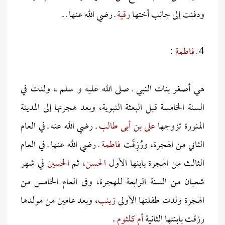
ودفنت إلى جانب أختها
رقية
ـ رضي الله عنها ـ .
4 ـ
فاطمة
:
هي أصغر بنات النبي ـ صلى الله عليه و سلم ـ، ولدت في
السنة الخامسة قبل البعثة النبوية، وبعد هجرتها إلى المدينة
المنورة تزوجها
على بن أبى طالب
ـ رضي الله عنه ـ في العام
الثاني من الهجرة، ورُزِقَت
فاطمة
ـ رضي الله عنها ـ في العام
الثالث من الهجرة بابنها الأول
الحسن
، ثم
الحسين
في شهر
شعبان من السنة الرابعة للهجرة، وفى العام الخامس من
الهجرة ولدت طفلتها الأولى
زينب
، وبعد عامين من مولدها
رزقت بابنتها الثانية
أم كلثوم
.