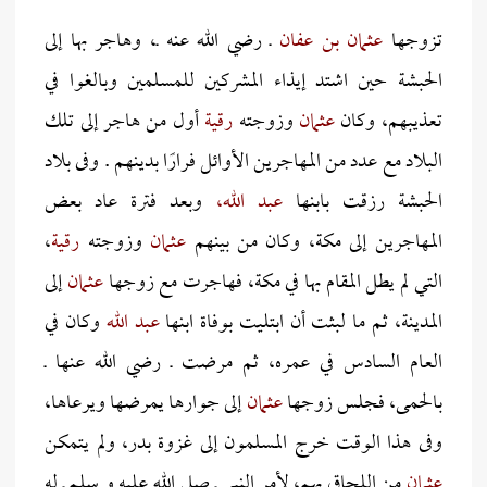
تزوجها
عثمان بن عفان
ـ رضي الله عنه ـ، وهاجر بها إلى
الحبشة حين اشتد إيذاء المشركين للمسلمين وبالغوا في
تعذيبهم، وكان
عثمان
وزوجته
رقية
أول من هاجر إلى تلك
البلاد مع عدد من المهاجرين الأوائل فرارًا بدينهم . وفى بلاد
الحبشة رزقت بابنها
عبد الله،
وبعد فترة عاد بعض
المهاجرين إلى مكة، وكان من بينهم
عثمان
وزوجته
رقية
،
التي لم يطل المقام بها في مكة، فهاجرت مع زوجها
عثمان
إلى
المدينة، ثم ما لبثت أن ابتليت بوفاة ابنها
عبد الله
وكان في
العام السادس في عمره، ثم مرضت ـ رضي الله عنها ـ
بالحمى، فجلس زوجها
عثمان
إلى جوارها يمرضها ويرعاها،
وفى هذا الوقت خرج المسلمون إلى غزوة بدر، ولم يتمكن
عثمان
من اللحاق بهم، لأمر النبي ـ صلى الله عليه و سلم ـ له