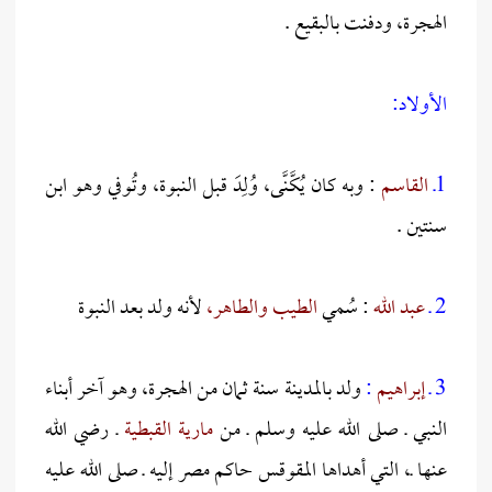
الهجرة، ودفنت بالبقيع .
الأولاد:
1ـ
القاسم
: وبه كان يُكَّنَّى، وُلِدَ قبل النبوة، وتُوفي وهو ابن
سنتين .
2 ـ
عبد الله
: سُمي
الطيب والطاهر،
لأنه ولد بعد النبوة
3 ـ
إبراهيم
:
ولد بالمدينة سنة ثمان من الهجرة، وهو آخر أبناء
النبي ـ صلى الله عليه وسلم ـ من
مارية القبطية
ـ رضي الله
عنها ـ، التي أهداها المقوقس حاكم مصر إليه ـ صلى الله عليه