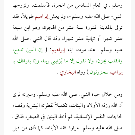
وسلم ـ في العام السادس من الهجرة، فأسلمت، وتزوجها
النبي- صلى الله عليه وسلم -، ولم يعش
إبراهيم
طويلاً، فقد
توفى بالمدينة المنورة سنة عشر من الهجرة، وهو ابن سبعة
عشر شهرا أو ثمانية عشر شهرا، وقد قال النبي ـ صلى الله
عليه وسلم ـ عند موت ابنه
إبراهيم
: (
إن العين تدمع،
والقلب يحزن، ولا نقول إلا ما يُرْضِى ربنا، وإنا بفراقك يا
إبراهيم
لمحزونون
) رواه
البخاري
.
ومن خلال حياة النبي ـ صلى الله عليه وسلم ـ وسيرته نرى
أن الله رزقه الأولاد والبنات، تكميلاً لفطرته البشرية وقضاء
لحاجات النفس الإنسانية، ثم أخذ البنين في الصغر، فذاق ـ
صلى الله عليه وسلم ـ مرارة فقد الأبناء، كما ذاق من قبل