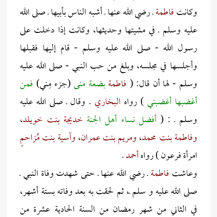
وكانت
فاطمة
ـ رضي الله عنها ـ أشبه الناس بأبيها ـ صلى الله
عليه وسلم ـ في مشيتها وحديثها، وكانت إذا دخلت على
رسول الله - صلى الله عليه وسلم - قام إليها فقبلها
وأجلسها في مجلسه، وبلغ من حب النبي - صلى الله عليه
وسلم - لها أن قال: (
فاطمة
بضعة منى
(جزء مِني)
فمن
أغضبها أغضبني
) رواه
البخاري
. وقال ـ صلى الله عليه
وسلم ـ : (
أفضل نساء أهل الجنة
خديجة بنت خويلد
،
وفاطمة بنت محمد
،
ومريم بنت عمران
،
وآسية بنت مُزاحمٍ
امرأة فرعون ) رواه
أحمد
.
وعاشت
فاطمة
ـ رضي الله عنها ـ حتى شهدت وفاة النبي ـ
صلى الله عليه و سلم ـ، ثم لحقت به بعد وفاته بستة أشهر،
في الثاني من شهر رمضان من السنة الحادية عشرة من