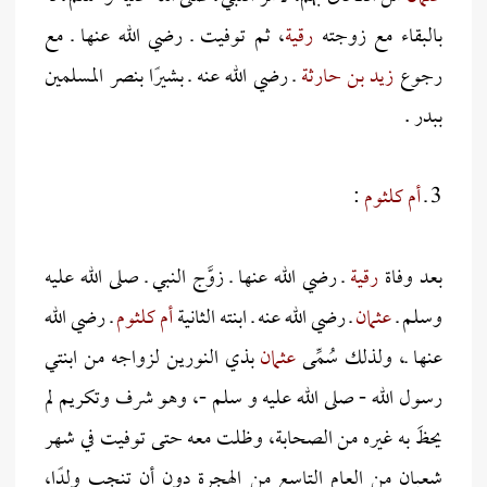
بالبقاء مع زوجته
رقية
، ثم توفيت ـ رضي الله عنها ـ مع
رجوع
زيد بن حارثة
ـ رضي الله عنه ـ بشيرًا بنصر المسلمين
ببدر .
3 ـ
أم كلثوم
:
بعد وفاة
رقية
ـ رضي الله عنها ـ زوَّج النبي ـ صلى الله عليه
وسلم ـ
عثمان
ـ رضي الله عنه ـ ابنته الثانية
أم كلثوم
ـ رضي الله
عنها ـ، ولذلك سُمِّى
عثمان
بذي النورين لزواجه من ابنتي
رسول الله - صلى الله عليه و سلم -، وهو شرف وتكريم لم
يحظَ به غيره من الصحابة، وظلت معه حتى توفيت في شهر
شعبان من العام التاسع من الهجرة دون أن تنجب ولدًا،