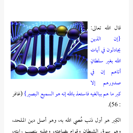
قال الله تعالى:
{إن الذين
يجادلون في آيات
الله بغير سلطانٍ
أتاهم إن في
صدورهم إلا
كبر ما هم ببالغيه فاستعذ بالله إنه هو السميع البصير}
(غافر
: 56).
الكِبر هو أول ذنب عُصي الله به، وهو أصل دين الملحد،
وهو سوق الشيطان وقِوام بضاعته، وعليه ينصب رايته،