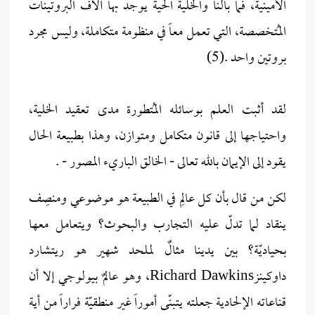
الأمينية، فما بالنا والخلية الحية يوجد بها آلاف البروتينات
المُتخصصة، التي تعمل معاً في منظومة متكاملة، وليس مجرد
بروتين واحد .(5)
لقد أثبت العلم بوسائله المُتطورة مدى تعقيد الخلية،
واحتياجها إلى قانون متكامل ومتوازن، وهذا بطبيعة الحال
يقود إلى الإيمان بالله تعالى - الخالق الباريء المصور - .
لكن من قال بأن كل عالِم في الطبيعة هو موضوعي ومنصِف
ينقاد لما تدلّ عليه التجارب والبحوث؟ ويتعامل معها
بحياديّة؟ بين يدينا مثالٌ لملحد شهير هو ريتشارد
داوكينزRichard Dawkins، وهو عالمٌ بيولوجي إلا أن
قناعاته الإلحادية جعلته يتبنّى أموراً غير منطقيّة فراراً من أية