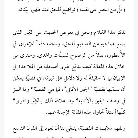
وقلَّ من انتصر على نفسه وتواضع للحق عند ظهور بيّناته.
نذكر هذا الكلام ونحن في معرض الحديث عن الكِبر الذي
يمنع صاحبه من التسليم للحق، ويدفعه دفعـاً للإغراق في
الأُسطورة، بدلاً من الرضوخ للبينـَّات والهدى، وسنرى من
خلال هذه المقالة كيف يدفع الهوى أصحابه من الملاحدة إلى
الإيمان بما لا حقيقةَ له ولا دلائل على ثبوته، في قضيّةٍ يمكن
أن نسمّيها بقضيّة "الجين الأناني"، فما هي القضيّة؟ وما السرّ
في وصف الجين بالأنانية؟ وما علاقة ذلك بالكِبْر والهوى؟
كلّها أسئلةٌ تحاول هذه المقالة الإجابة عنها.
ولفهم ملابسات القضيّة، ينبغي لنا أن نعود إلى القرن التاسع