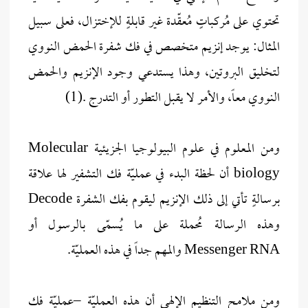
تحتوي على مُركباتٍ مُعقّدة غير قابلةٍ للإختزال، فعلى سبيل
المثال: يوجد إنزيم متخصص في فك شفرة الحمض النووي
لتخليق البروتين، وهذا يستدعي وجود الإنزيم والحمض
النووي معاً، والأمر لا يقبل التطور أو التدرج .(1)
ومن المعلوم في علوم البيولوجيا الجزيئية Molecular
biology أن لحظة البدء في عمليّة فك التشفير لها علاقة
برسالةٍ تأتي إلى ذلك الإنزيم ليقوم بفك الشفرة Decode
وهذه الرسالة مُحملة على ما يُسمّى بالرسول أو
Messenger RNA والمهم جداً في هذه العمليّة.
ومن ملامح التنظيم الإلهي أن هذه العمليّة –عمليّة فك