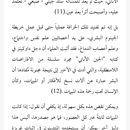
الأناني، حيث لم يعد للمسـألة سند جيني - صبغي - تعتمد
عليه، وأصبحت أثراً بعد عين.(11)
بل إنه تم تفنيد تلك الخرافة عملياً حتى قبل عمل خريطة
الجينوم البشري، على يد أخصائيين علم نفس واجتماع،
وعلم أعصاب الدماغ، فقد أثبت العلماء أن دجل داوكينز في
كتابه "الجين الأناني" مجرد سلسلة من الافتراضات
اللامنطقية، والتي أدت في الأخير إلى نتيجة مجنونة مُفادها أن
البشر عبارة عن آلات نسخ للأفكار أو الميمات، وكأن
الإنسان تحت رحمة هذه الميمات .(12)
ويمكن نقض هذه بكل سهولة، إذ يكفي أن نقول: إذا كانت
الميمات ثابتةً عبر كل العصور، فما هو مصدرها، أليس هذا
دليل آخر يمكن أن يستخدمه المتدينون في إثبات غريزة