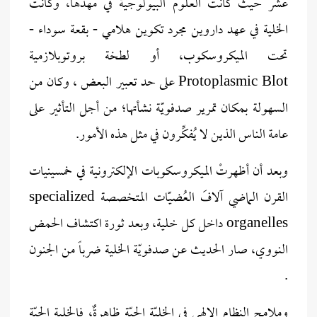
عشر حيث كانت العلوم البيولوجية في مهدها، وكانت
الخلية في عهد داروين مجرد تكوين هلامي - بقعة سوداء -
تحت الميكروسكوب، أو لطخة بروتوبلازمية
Protoplasmic Blot على حد تعبير البعض ، وكان من
السهولة بمكان تمرير صدفويّة نشأتها؛ من أجل التأثير على
عامة الناس الذين لا يُفكِّرون في مثل هذه الأمور.
وبعد أن أظهرتْ الميكروسكوبات الإلكترونية في خمسينيات
القرن الماضي آلافَ العُضيّات المتخصصة specialized
organelles داخل كل خلية، وبعد ثورة اكتشاف الحمض
النووي، صار الحديث عن صدفويّة الخلية ضرباً من الجنون
.
وملامح النظام الإلهي في الخليّة الحيّة ظاهرةٌ، فالخلية الحيّة