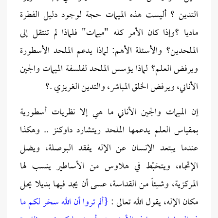
التدين ؟ أليست هذه الميمات حجة لوجود دليل الفطرة
ماديا ؟وإذا كان الأمر كله "ميمات" فلماذا لم تنتقل إلى
الملحدين؟ والأسئلة الأهم: لماذا يدعم الملحد الأسطورة
ويرفض العلم؟ لماذا يؤسس الملحد لفلسفة الميمات والجين
الأناني، ويرفض الخلق المباشر، والتدين الغريزي .؟
إن الميمات والجين الأناني ما هي إلا نظريات أسطورية
بمقياس العلم يدعمها الملحد ريتشارد داوكنز .. وهكذا
عندما يبتعد الإنسـان عن الإله يفقد البوصلة، ويضل
الإتجـاه، ويتخبّط في هلاوس من الأسـاطير ينسب لها
المركزية، وشيئاً من القداسـة، عسى أن يجد فيهـا بديلا يحـل
مكان الإله، يقول الله تعالى :
{ألم تروا أن الله سخر لكم ما