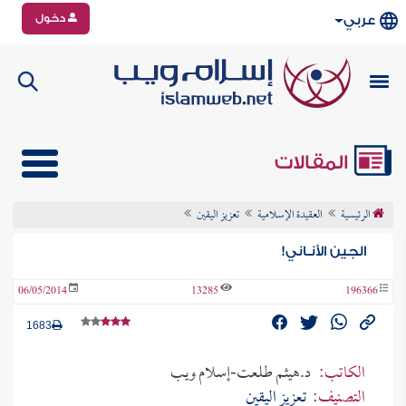
دخول
عربي
المقالات
الرئيسية
العقيدة الإسلامية
تعزيز اليقين
الجين الأنـاني!
06/05/2014
13285
196366
1683
الكاتب:
د.هيثم طلعت-إسلام ويب
التصنيف:
تعزيز اليقين