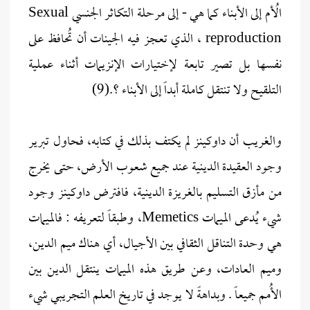
الُأم إلى الأبناء كما هي - إلى مرحلة التكاثر الجنسي Sexual
reproduction ، الذي تعجز فيه الجينات أن تُحافظ على
نفسها بل تصير تابعة لإختيارات الإنزيمات أثناء عملية
التلقيح ولا تنتقل كاملة أبداً إلى الأبناء ؟.(9)
والغريب أن داوكينز لم يكتف بذلك في كتابه، فحاول تبرير
وجود العقيدة الدينية عند جميع شعوب الأرض، حتى يخرج
من مأزق التسليم بالغريزة الدينية، فافترض داوكينز وجود
شيء يُدعى الميمات Memetics، وطبقاً لتعريفه : فالميمات
هي وحدة التناقل الثقافي بين الأجيال، أي هناك ميم الدين،
وميم العادات، وعن طريق هذه الميمات ينتقل الدين بين
الأُمم جميعاً . وبداهةً لا يوجد في تاريخ العلم التجريبي شيء