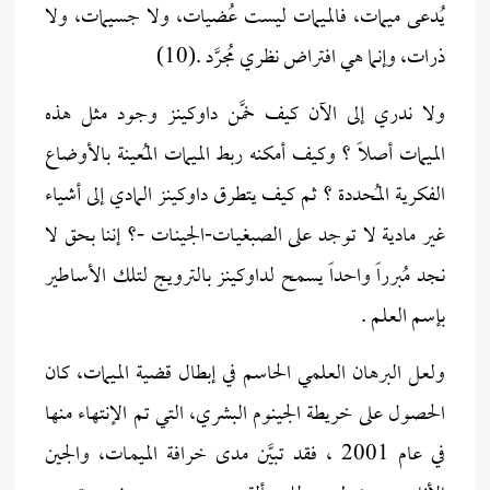
يُدعى ميمات، فالميمات ليست عُضيات، ولا جسيمات، ولا
ذرات، وإنما هي افتراض نظري مُجرَّد .(10)
ولا ندري إلى الآن كيف خمَّن داوكينز وجود مثل هذه
الميمات أصلاً ؟ وكيف أمكنه ربط الميمات المُعينة بالأوضاع
الفكرية المُحددة ؟ ثم كيف يتطرق داوكينز المادي إلى أشياء
غير مادية لا توجد على الصبغيـات-الجينـات -؟ إننا بحق لا
نجد مُبرراً واحداً يسمح لداوكينز بالترويج لتلك الأساطير
بإسم العلم .
ولعل البرهان العلمي الحاسم في إبطال قضية الميمات، كان
الحصول على خريطة الجينوم البشري، التي تم الإنتهاء منها
في عام 2001 ، فقد تبيَّن مدى خرافة الميمـات، والجين