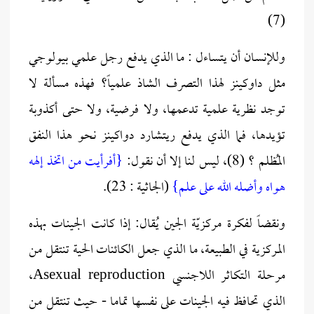
(7)
وللإنسـان أن يتساءل : ما الذي يدفع رجل علمي بيولوجي
مثل داوكينز لهذا التصرف الشاذ علمياً؟ فهذه مسألة لا
توجد نظرية علمية تدعمها، ولا فرضية، ولا حتى أكذوبة
تؤيدها، فما الذي يدفع ريتشارد دواكينز نحو هذا النفق
المُظلم ؟ (8)، ليس لنا إلا أن نقول:
{أفرأيت من اتخذ إلهه
هواه وأضله الله على علم}
(الجاثية : 23).
ونقضاً لفكرة مركزيّة الجين يُقال: إذا كانت الجينـات بهذه
المركزية في الطبيعة، ما الذي جعل الكائنات الحية تنتقل من
مرحلة التكاثر اللاجنسي Asexual reproduction،
الذي تحافظ فيه الجينات على نفسها تماما - حيث تنتقل من