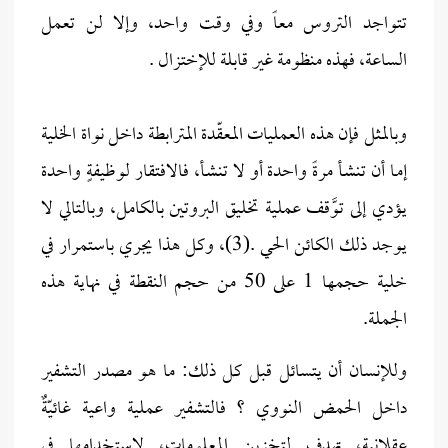
تتواجد التروس معاً وفي وقت واحد، وإلا لن تعمل
الساعة، فهذه منظومة غير قابلة للإختزال .
وبالمثل فإن هذه العمليات المعقّدة المترابطة داخل نواة الخلية
إمـا أن تنشـأ مرةً واحدة أو لا تنشـأ، فالافتقار لوظيفةٍ واحدة
يؤدي إلى توَّقف عملية تخليق البروتين بالكامل، وبالتالي لا
يوجد ذلك الكائن الحي .(3)، وكل هذا يجري باستمرار في
خلية حجمها 1 على 50 من حجم النقطة في نهاية هذه
الجملة.
وللإنسان أن يتسائل قبل كل ذلك: ما هو مصدر التشفير
داخل الحمض النووي ؟ فالتشفير عملية واعية غائيّةٌ
عقلانية، تهدف لتخزين المعلومات، لإستخدامها في