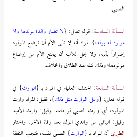
الصبي.
المسألة السادسة
: قوله تعالى: {
لا تضار والدة بولدها ولا
مولود له بولده
} المراد أنه لا تأبى الأم أن ترضع المولود
إضراراً بأبيه، ولا يحل للأب أن يمنع الأم من إرضاع
مولودها؛ وذلك كله عند الطلاق والخلاف.
المسألة السابعة
: اختلف العلماء في المراد بـ {
الوارث
} في
قوله تعالى: {
وعلى الوارث مثل ذلك
}، فقيل: المراد وارث
المولود، أي وارث الصبي لو مات. وقيل: وارث الأب.
وقيل: الباقي من والدي الولد بعد وفاة الآخر. واختار
الطبري
أن المراد بـ {
الوارث
} الصبي نفسه، فتجب النفقة