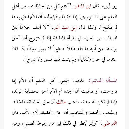
بين أبويه. قال
ابن المنذر
: "أجمع كل من نحفظ عنه من أهل
العلم على أن الزوجين إذا افترقا ولهما ولد، أن الأم أحق به ما
لم تنكح". وكذا قال
ابن عبد البر
: "لا أعلم خلافاً بين
السلف من العلماء في المرأة المطلقة إذا لم تتزوج أنها أحق
بولدها من أبيه ما دام طفلاً صغيراً لا يميز شيئاً، إذا كان
عندها في حرز وكفاية، ولم يثبت فيها فسق ولا تبرج".
المسألة العاشرة
: مذهب جمهور أهل العلم أن الأم إذا
تزوجت، أو توفيت أن الجدة أم الأم أحق بحضانة الولد،
فإذا لم تكن له جدة، مذهب
مالك
أن حق الحضانة للخالة.
ومذهب الحنفية والشافعية أن حق الحضانة لأم الأب. قال
القرطبي
: "وإنما يُنظر في ذلك إلى من يحوط الصبي، ومن