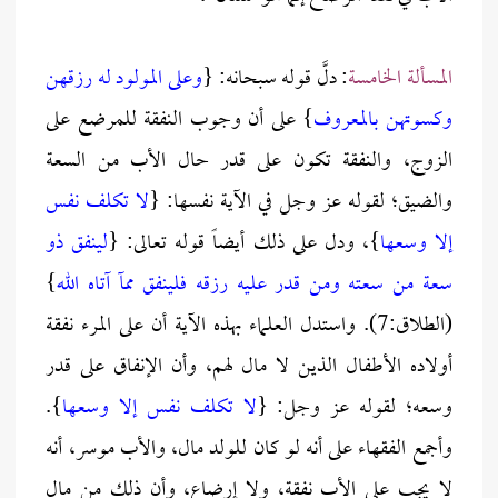
المسألة الخامسة
: دلَّ قوله سبحانه: {
وعلى المولود له رزقهن
وكسوتهن بالمعروف
} على أن وجوب النفقة للمرضع على
الزوج، والنفقة تكون على قدر حال الأب من السعة
والضيق؛ لقوله عز وجل في الآية نفسها: {
لا تكلف نفس
إلا وسعها
}، ودل على ذلك أيضاً قوله تعالى: {
لينفق ذو
سعة من سعته ومن قدر عليه رزقه فلينفق ممآ آتاه الله
}
(الطلاق:7). واستدل العلماء بهذه الآية أن على المرء نفقة
أولاده الأطفال الذين لا مال لهم، وأن الإنفاق على قدر
وسعه؛ لقوله عز وجل: {
لا تكلف نفس إلا وسعها
}.
وأجمع الفقهاء على أنه لو كان للولد مال، والأب موسر، أنه
لا يجب على الأب نفقة، ولا إرضاع، وأن ذلك من مال