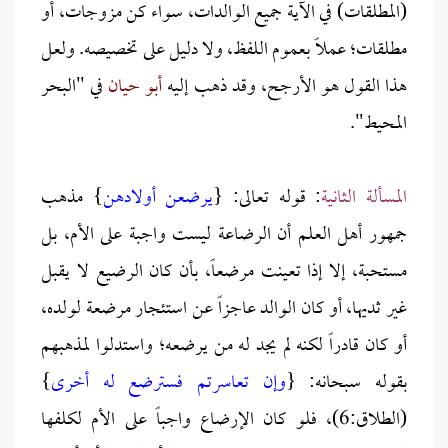
(المطلقات) في الآية جميع الوالدات، سواء كن مزوجات، أو
مطلقات؛ عملاً بعموم اللفظ، ولا دليل على تخصيصه. ولعل
هذا القول هو الأرجح، وقد ذهب إليه
أبو حيان
في "البحر
المحيط".
المسألة الثانية
: قوله تعالى: {
يرضعن أولادهن
} مذهب
جمهور أهل العلم أن الرضاعة ليست واجبة على الأم، بل
مستحبة، إلا إذا تعينت مرضعاً، بأن كان الرضيع لا يقبل
غير ثديها، أو كان الوالد عاجزاً عن استئجار مرضعة لولده،
أو كان قادراً لكنه لم يجد له من يرضعه؛ واستدلوا لمذهبهم
بقوله سبحانه: {
وإن تعاسرتم فسترضع له أخرى
}
(الطلاق:6)، فلو كان الإرضاع واجباً على الأم لكلفها