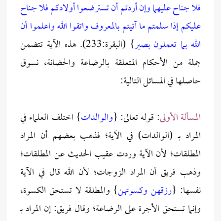
فلا جناح عليهما وإن أردتم أن تسترضعوا أولادكم فلا جناح
عليكم إذا سلمتم ما آتيتم بالمعروف واتقوا الله واعلموا أن
الله بما تعملون بصير
} (البقرة:233). هذه الآية تتضمن
جملة من الأحكام المتعلقة بالرضاعة والحضانة، نسوق
حاصلها في المسائل التالية:
المسألة الأولى
: قوله تعالى: {
والوالدات
} اختلف العلماء في
المراد بـ (الوالدات) في الآية؛ فذهب بعضهم أن المراد
المطلقات؛ لأن الآية وردت عقيب الحديث عن المطلقات؛
وذهب فريق أن المراد الزوجات؛ لأن الله قال في الآية
نفسها: {
رزقهن وكسوتهن
} والمطلقة لا تستحق الكسوة،
وإنما تستحق الأجرة على الرضاعة؛ وقال فريق: إن المراد بـ