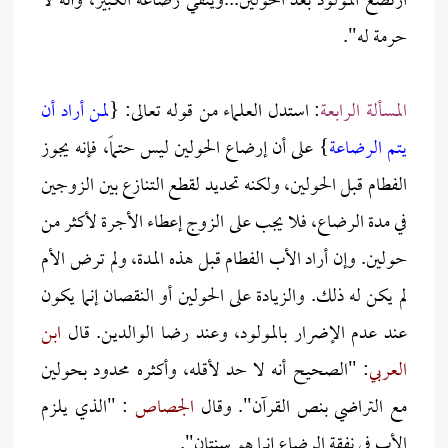
ارتضع المولود بعد الحولين...وينفي رضاعة الكبير، وأنه لا
حرمة له".
المسألة الرابعة
: استدل العلماء من قوله تعالى: {
لمن أراد أن
يتم الرضاعة
} على أن إرضاع الحولين ليس حتماً، فإنه يجوز
الفطام قبل الحولين، ولكنه تحديد لقطع التنازع بين الزوجين
في مدة الرضاع، فلا يجب على الزوج إعطاء الأجرة لأكثر من
حولين. وإن أراد الأب الفطام قبل هذه المدة، ولم ترض الأم
لم يكن له ذلك. والزيادة على الحولين أو النقصان إنما يكون
عند عدم الإضرار بالمولود، وعند رضا الوالدين. قال
ابن
العربي
: "الصحيح أنه لا حد لأقله، وأكثره محدود بحولين
مع التراضي بنص القرآن". وقال
الجصاص
: "الذي يلزم
الأب في نفقة الرضاع إنما هو سنتان".