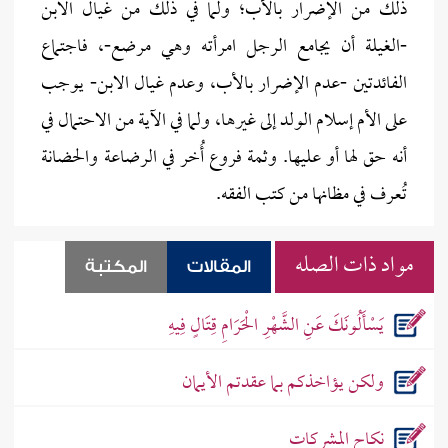
ذلك من الإضرار بالأب؛ ولما في ذلك من غيال الابن
-الغيلة أن يجامع الرجل امرأته وهي مرضع-، فاجتماع
الفائدتين -عدم الإضرار بالأب، وعدم غيال الابن- يوجب
على الأم إسلام الولد إلى غيرها، ولما في الآية من الاحتمال في
أنه حق لها أو عليها. وثمة فروع أُخر في الرضاعة والحضانة
تُعرف في مظانها من كتب الفقه.
مواد ذات الصله
المقالات
المكتبة
يَسْأَلُونَكَ عَنِ الشَّهْرِ الْحَرَامِ قِتَالٍ فِيهِ
ولكن يؤاخذكم بما عقدتم الأيمان
نكاح المشركات