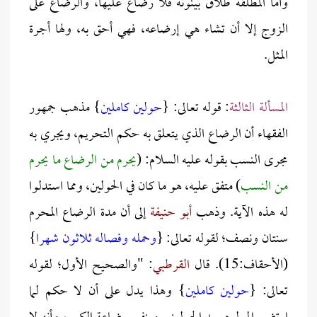
وأما المطلقة طلاق بينونة فلا رضاع عليها، والرضاع على
الزوج إلا أن تشاء هي إرضاعه، فهي أحق به، ولها أجرة
المثل.
المسألة الثالثة
: قوله تعالى: {
حولين كاملين
} مذهب جمهور
الفقهاء أن الرضاع الذي يتعلق به حكم التحريم، ويجري به
مجرى النسب بقوله عليه السلام: (
يحرم من الرضاع ما يحرم
من النسب
) متفق عليه، هو ما كان في الحولين، ومما استدلوا
له هذه الآية. وذهب
أبو حنيفة
إلى أن مدة الرضاع المحرم
سنتان ونصف؛ لقوله تعالى: {
وحمله وفصاله ثلاثون شهرا
}
(الأحقاف:15). قال
القرطبي
: "والصحيح الأول؛ لقوله
تعالى: {
حولين كاملين
} وهذا يدل على أن لا حكم لما