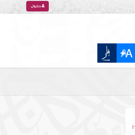
دخول
1