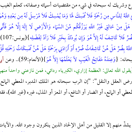
منازع وشريك له سبحانه في شيء من مقتضيات أسمائه وصفاته، كعلم الغيب،
ِ اللَّهُ لِلنَّاسِ مِن رَّحْمَةٍ فَلَا مُمْسِكَ لَهَا وَمَا يُمْسِكْ فَلَا مُرْسِلَ لَهُ مِن بَعْدِهِ وَهُو
 هَلْ مِنْ خَالِقٍ غَيْرُ اللَّهِ يَرْزُقُكُم مِّنَ السَّمَاء وَالْأَرْضِ لَا إِلَهَ إِلَّا هُوَ فَأَنَّ
رٍّ فَلاَ كَاشِفَ لَهُ إِلاَّ هُوَ وَإِن يُرِدْكَ بِخَيْرٍ فَلاَ رَآدَّ لِفَضْلِه
}(يونس:7
َ اللَّهُ بِضُرٍّ هَلْ هُنَّ كَاشِفَاتُ ضُرِّهِ أَوْ أَرَادَنِي بِرَحْمَةٍ هَلْ هُنَّ مُمْسِكَاتُ رَحْمَتِهِ قُل
وَعِندَهُ مَفَاتِحُ الْغَيْبِ لاَ يَعْلَمُهَا إِلاَّ هُوَ
}(الأنعام:59).. وعن
أبي
يقول الله تعالى: العظمة إزاري، الكبرياء ردائي، فمن نازعني واحداً منهما
رض العقل والنقل": "إن الرب سبحانه هو الملك المدبر، المعطي المانع،
طي أو المانع، أو الضار أو النافع، أو المعز أو المذل، غيره (غير الله)، فقد
 يشذّ منهم إلا القليل من أهل الإلحاد الذين ينكرون وجود الله. والآيات