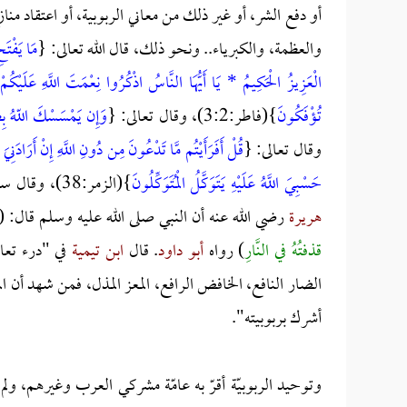
أو دفع الشر، أو غير ذلك من معاني الربوبية، أو اعتقاد 
والعظمة، والكبرياء.. ونحو ذلك، قال الله تعالى: {
مَا يَفْتَح
الْعَزِيزُ الْحَكِيمُ * يَا أَيُّهَا النَّاسُ اذْكُرُوا نِعْمَتَ اللَّهِ عَلَيْكُمْ
تُؤْفَكُونَ
}(فاطر:3:2)، وقال تعالى: {
وَإِن يَمْسَسْكَ اللّهُ بِضُ
وقال تعالى: {
قُلْ أَفَرَأَيْتُم مَّا تَدْعُونَ مِن دُونِ اللَّهِ إِنْ أَرَادَنِي
حَسْبِيَ اللَّهُ عَلَيْهِ يَتَوَكَّلُ الْمُتَوَكِّلُونَ
}(الزمر:38)، وقال سبحانه: {
هريرة
رضي الله عنه أن النبي صلى الله عليه وسلم قال: (
قذفتُهُ في النَّارِ
) رواه
أبو داود
. قال
ابن تيمية
في "درء تعا
الضار النافع، الخافض الرافع، المعز المذل، فمن شهد أن المع
أشرك بربوبيته".
وتوحيد الربوبيّة أقرّ به عامّة مشركي العرب وغيرهم، ولم