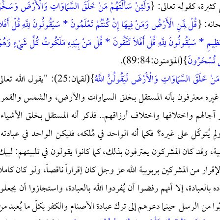
 كثيرة، كقوله تعالى: {
وَلَئِنْ سَأَلْتَهُمْ مَنْ خَلَقَ السَّمَاوَاتِ وَالْأَرْضَ وَسَخَّر
قُلْ لِمَنِ الْأَرْضُ وَمَنْ فِيهَا إِنْ كُنْتُمْ تَعْلَمُونَ * سَيَقُولُونَ لِلَّهِ قُلْ أَفَلَ
يمِ * سَيَقُولُونَ لِلَّهِ قُلْ أَفَلَا تَتَّقُونَ * قُلْ مَنْ بِيَدِهِ مَلَكُوتُ كُلِّ شَيْءٍ وَهُو
نَّى تُسْحَرُونَ
}(المؤمنون:89:84).
 مَنْ خَلَقَ السَّمَاوَاتِ وَالْأَرْضَ لَيَقُولُنَّ اللَّهُ
}(لقمان:25): "يقول الله تعال
معه غيره معترفون بأنه المستقل بخلق السماوات والأرض، والشمس والقمر،
ر آجالهم واختلافها واختلاف أرزاقهم.. فذكر أنه المستقل بخلق الأشياء،
لِم يُتوكَل على غيره؟ فكما أنه الواحد في مُلكه، فليكن الواحد في عبادته،
وبية، وقد كان المشركون يعترفون بذلك، كما كانوا يقولون في تلبيتهم: لبيك
ار من المشركين بربوبية الله عز وجل كان إقراراً ناقصاً، ولو كان كاملاً
ده بالعبادة، إلا أنهم رفضوا أن يُفردوا الله بالعبادة، واستجازوا أن يجعلوا
ّوا من الرسل حينما دعوهم إلى ترك عبادة الأصنام والكفر بكلّ ما يُعبد من