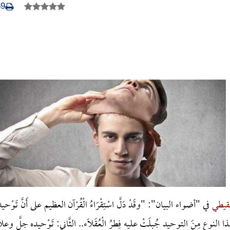
69
قيطي
في "أضواء البيان": "وقَدْ دَلَّ اسْتِقْرَاءُ الْقُرْآن العظيم على أَنَّ تَوْحيد
ا النوع مِنَ التوحيد جُبِلَتْ عليه فِطرُ الْعُقَلَاء.. الثَّاني: تَوْحيده جلَّ وعلا