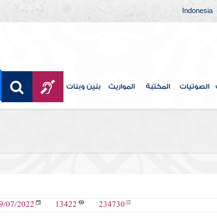
Indonesia
الصوتيات
المكتبة
المواريث
بنين وبنات
13422
234730
9/07/2022