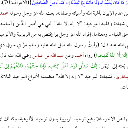
ذَرَ مَا كَانَ يَعْبُدُ آبَاؤُنَا فَأْتِنَا بِمَا تَعِدُنَا إِنْ كُنْتَ مِنَ الصَّادِقِينَ
}(الأعراف:70).
من عدم الإيمان بألهية الله وأسمائه وصفاته، بعث الله عز وجل رسوله
محمد
ى شهادة وكلمة التوحيد: "لا إله إلا الله" التي هي أصل الدِّين وأساسه،
حق القيام.. ومعناها: إفراد الله عز وجل بما يختص به من الربوبية والألوهية
لله عنه قال: (رأيتُ رسول الله صلى الله عليه وسلم مرَّ في سوقِ ذي
هَ إلَّا اللَّهُ تُفلِحوا
) رواه
أحمد
. وعن
عبد الله بن عباس
رضي الله عنه قال:
بَعثه إلى اليَمَن:
إنَّكَ سَتأْتي قَوْمًا أهْلَ كِتَابٍ، فَإِذَا جِئْتَهُمْ، فَادْعُهُمْ إلى أن
بخاري
. فشهادة التوحيد "لا إله إلا الله" متضمنة لأنواع التوحيد الثلاثة:
ات.
ضها عن الآخر، فلا ينفع توحيد الربوبية بدون توحيد الألوهية، وكذلك لا