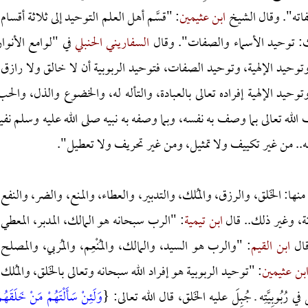
وصفاته". وقال الشيخ
ابن عثيمين
: "قسَّم أهل العلم التوحيد إلى ثلاثة أقسام:
الث: توحيد الأسماء والصفات". وقال
السفاريني الحنبلي
في "لوامع الأنوار
 وتوحيد الإلهية، وتوحيد الصفات، فتوحيد الربوبية أن لا خالق ولا رازق،
توحيد الإلهية إفراده تعالى بالعبادة، والتأله له، والخضوع والذل، والحب
لله تعالى بما وصف به نفسه، وبما وصفه به نبيه صلى الله عليه وسلم نفيا
نفسه.. من غير تكييف ولا تمثيل، ومن غير تحريف ولا تعطيل".
ي منها: الخَلق، والرزق، والمُلك، والتدبير، والعطاء، والمنع، والضر، والنفع،
تة، وغير ذلك.. قال
ابن تيمية
: "الرب سبحانه هو المالك، المدبر، المعطي،
قال
ابن القيم
: "والرب هو السيد، والمالك، والمُنْعِم، والمُربي، والمصلح،
بن عثيمين
: "توحيد الربوبية هو إفراد الله سبحانه وتعالى بالخَلق، والمُلك،
وبِيَّتِه ـ جُبِلَ عليه الخَلق، قال الله تعالى: {
وَلَئِنْ سَأَلْتَهُمْ مَنْ خَلَقَهُم