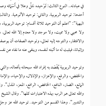
في عبادته.. النوع الثالث: تَوْحيده جَلَّ وعلا في أَسْمَائه 
أحدها: توحيد الربوبية. والثاني: توحيد الألوهية. والث
البهية": "اعلم أن التوحيد ثلاثة أقسام: توحيد الربوبية،
ولا محيي ولا مميت، ولا موجد ولا معدم إلا الله تعالى. و
والافتقار، والتوجه إليه تعالى، وتوحيد الصفات أن يوصف ا
وإثباتا، فيثبت له ما أثبته لنفسه، وينفى عنه ما نفاه عن 
وتوحيد الربوبية يُقْصَد به إفراد الله سبحانه بأفعاله، والت
والخفض، والرفع، والإعزاز، والإذلال، والإحياء، والإما
المانع، الضار، النافع، الخافض، الرافع، المعز، المذل". و
والله تعالى هو الرب بهذه الاعتبارات كلها". وقال الشيخ
ا
والتدبير". وهذا القسم من التوحيد ـ توحيد الله عز وجل في رُبُ