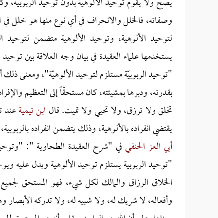
يصح ولا يقوم توحيد الألوهية بدون توحيد الربوبية، وكذلك
وصفاته، فالخلل والانحراف في أي نوع منها هو خلل في 
لتوحيد الألوهية، وتوحيد الألوهية متضمن لتوحيد ال
يستخدمها علماء العقيدة في بيان وجه العلاقة بين توحيد الرب
"توحيد الربوبيّة مستلزم لتوحيد الألوهيّة"، ومعنى ذلك أن من
بقدرته، ودبرها بمشيئته، كان مستحقّاً إلى التعظيم والإفراد
تخلق ولا ترزق، ولا تحيي ولا تميت. قال
ابن تيمية
عند تف
يقتضي انفراده بالألوهية، وذلك يتضمن انفراده بالربوبية، و
أبي العز الحنفي
في "شرح العقيدة الطحاوية ": "وتوحيد
"توحيد الربوبية يستلزم توحيد الألوهية ويدل عليه ويوج
الخلاق الرزاق والمالك لكل شيء، فهو المستحق لجميع ا
وأفعاله، لا شريك له، ولا شبيه له، ولا تدركه الأبصار وه