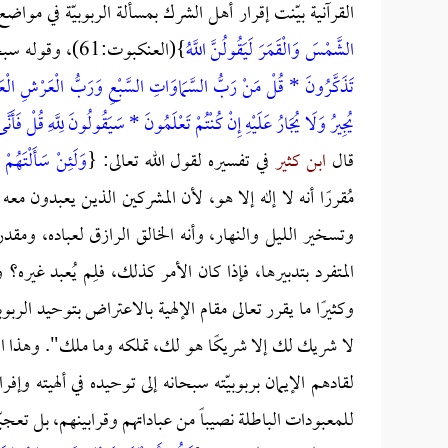
القرآنية بيّنت إقرار أهل الشرك بمسألة الربوبيّة في مواضع
الشَّمْسَ وَالْقَمَرَ لَيَقُولُنَّ اللَّهُ
}(العنكبوت:61)، وقوله سبحانه: {
تَذَكَّرُونَ * قُلْ مَنْ رَبُّ السَّمَاوَاتِ السَّبْعِ وَرَبُّ الْعَرْشِ الْعَظِ
يُجِيرُ وَلَا يُجَارُ عَلَيْهِ إِنْ كُنْتُمْ تَعْلَمُونَ * سَيَقُولُونَ لِلَّهِ قُلْ فَأَ
قال
ابن كثير
في تفسيره لقول الله تعالى: {
وَلَئِنْ سَأَلْتَهُمْ
مُقررًا أنه لا إله إلا هو، لأن المشركين الذين يعبدون 
وتسخير الليل والنهار، وأنه الخالق الرازق لعباده، ومقد
المتفرد بتدبيرها، فإذا كان الأمر كذلك، فلِم يُعبد غيره؟ و
وكثيرًا ما يقرر تعالى مقام الإلهية بالاعتراض بتوحيد الرب
لا شريك لك إلا شريكًا هو لك، تملكه وما ملك". وهذا الإقر
لقادهم الإيمان بربوبيّته سبحانه إلى توحيده في ألهيته وإفرا
للمعبودات الباطلة نصيباً من عباداتهم وقرابينهم، بل تعجب