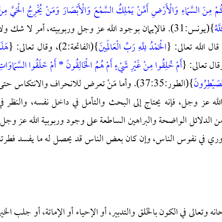
مْ مِنَ السَّمَاءِ وَالْأَرْضِ أَمَّنْ يَمْلِكُ السَّمْعَ وَالْأَبْصَارَ وَمَنْ يُخْرِجُ الْحَيَّ مِن
َهُ
}(يونس:31). فالإيمان بوجود الله عز وجل وربوبيته، أمر لا شك ولا
ال الله تعالى: {
الْحَمْدُ لِلَّهِ رَبِّ الْعَالَمِينَ
}(الفاتحة:2)، وقال تعالى: {
هَذَ
أَمْ خُلِقُوا مِنْ غَيْرِ شَيْءٍ أَمْ هُمُ الْخَالِقُونَ * أَمْ خَلَقُوا السَّمَاوَات
مُصَيْطِرُونَ
}(الطور:37:35). وأما مَنْ تعرض للانحراف والانتكاس حتى
ة الله عز وجل، فإنه يحتاج إلى البحث والتأمل في داخل نفسه، والنظر في
 من الدلائل الواضحة والبراهين الساطعة على وجود وربوبية الله عز وجل.
ضروري في نفوس الناس، وإن كان بعض الناس قد يحصل له ما يفسد فطرته
ه وتعالى في الكون بالخَلق والتدبير، أو الإحياء أو الإماتة، أو جلب الخير