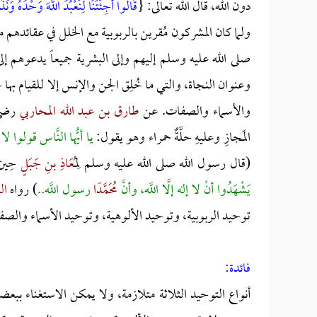
دون الله، قال الله تعالى: {
قَالُوا أَجِئْتَنَا لِنَعْبُدَ اللَّهَ وَحْدَهُ وَنَ
ولما كان المشركون مُقرين بالربوبية مع الخلل في عقائدهم 
صلى الله عليه وسلم إليهم وإلى البشرية جميعاً يدعوهم إل
وعنوان النجاة، والتي ما خُلِق الجن والإنس إلا للقيام بها 
والأسماء والصفات. عن
طارق بن عبد الله المحاربي
رضي ا
المَجازِ وعليهِ حلَّةٌ حمراء وهو يقول:
يا أيُّها النَّاس قولوا لا إلَ
(قال رسول الله صلى الله عليه وسلم لِ
مُعَاذِ
بنِ جَبَلٍ
حِين 
يَشْهَدُوا أنْ لا إله إلَّا اللَّه، وأنَّ
مُحَمَّدًا
رسول اللَّه..
) رواه
ال
توحيد الربوبية، وتوحيد الألوهية، وتوحيد الأسماء والصف
فائدة:
أنواع التوحيد الثلاثة متلازمة، ولا يمكن الاستغناء ببع