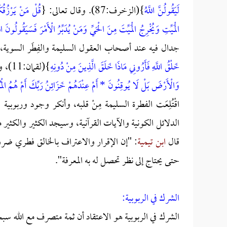
لَيَقُولُنَّ اللَّهُ
}(الزخرف:87). وقال تعالى: {
قُلْ
مَنْ يَرْزُقُكُ
الْمَيِّتِ وَيُخْرِجُ الْمَيِّتَ مِنَ الْحَيِّ وَمَنْ يُدَبِّرُ الْأَمْرَ فَسَيَقُولُونَ اللّ
جدال فيه عند أصحاب العقول السليمة والفِطَر السوية، ق
خَلْقُ اللَّهِ فَأَرُونِي مَاذَا خَلَقَ الَّذِينَ مِنْ دُونِهِ
}(لقمان:11)، وقال تعالى: {
وَالْأَرْضَ بَلْ لَا يُوقِنُونَ * أَمْ عِنْدَهُمْ خَزَائِنُ رَبِّكَ أَمْ هُمُ الْ
اقْتُلِعَت الفطرة السليمة مِنْ قلبه، وأنكر وجود وربوبي
الدلائل الكونية والآيات القرآنية، وسيجد الكثير والكثير
قال
ابن تيمية
: ''إن الإقرار والاعتراف بالخالق فطري 
حتى يحتاج إلى نظر تحصل له به المعرفة''.
الشرك في الربوبية:
الشرك في الربوبية هو الاعتقاد أن ثمة متصرف مع الله سبحان