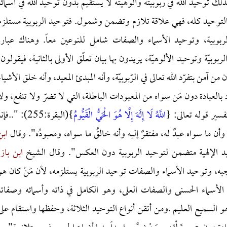
 توحيد الله في ربوبيته وألوهيته لا يستقيم بدون توحيد الله في أسمائه
التوحيد كله، فهي علاقة تلازم وتضمن وشمول. فتوحيد الربوبية مستلزم
ربوبية، وتوحيد الأسماء والصفات شامل للنوعين معاً. وهناك عبارة
وبيّة وتوحيد الألوهيّة، يريدون بها بيان تعلّق الأولى بالثانية، فيقولون:
 آمن بتفرّد الله تعالى في الرّبوبيّة، وأنه المبدئ المعيد، وأنه خلق الأشياء
 بالعبادة دون مَن سواه من المعبودات الباطلة، التي لا تضرّ ولا تنفع، ولا
سير قوله تعالى: {
اللَّهُ لَا إِلَهَ إِلَّا هُوَ الْحَيُّ الْقَيُّومُ
}(البقرة:255): "..فإن
أن ما سواه عبدٌ له، مفتقرٌ إليه وأنه خالقُ ما سواه، ومعبودُه". وقال
ابن
 الإلهية متضمن لتوحيد الربوبية دون العكس". وقال الشيخ
ابن باز
:
به، وتوحيد الأسماء والصفات توحيد الربوبية يستلزمه، لأن مَنْ كان هو
لأسماء الحسنى والصفات العلى، وهو الكامل في ذاته وأسمائه وصفاته
و السميع العليم .ومن أتقن أنواع التوحيد الثلاثة، وحفظها واستقام على