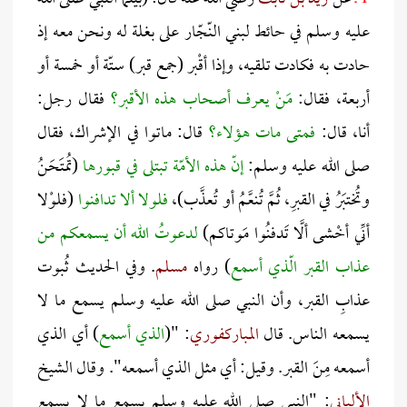
عليه وسلم في حائط لبني النّجّار على بغلة له ونحن معه إذ
حادت به فكادت تلقيه، وإذا أقْبر (جمع قبر) ستّة أو خمسة أو
أربعة، فقال:
مَنْ يعرف أصحاب هذه الأقبر؟
فقال رجل:
أنا، قال:
فمتى مات هؤلاء؟
قال: ماتوا في الإشراك، فقال
صلى الله عليه وسلم:
إنّ هذه الأمّة تبتلى في قبورها
(تُمتَحَنُ
وتُختبَرُ في القبرِ، ثُمَّ تُنعَّمُ أو تُعذَّب)،
فلولا ألا تدافنوا
(فلوْلا
أنِّي أخْشى ألَّا تَدفنُوا مَوتاكم)
لدعوتُ الله أن يسمعكم من
عذاب القبر الّذي أسمع
) رواه
مسلم
. وفي الحديث ثُبوت
عذابِ القبر، وأن النبي صلى الله عليه وسلم يسمع ما لا
يسمعه الناس. قال
المباركفوري
: "(
الذي أسمع
) أي الذي
أسمعه مِنَ القبر. وقيل: أي مثل الذي أسمعه". وقال الشيخ
الألباني
: "النبي صلى الله عليه وسلم يسمع ما لا يسمع