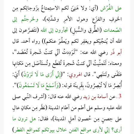
على الفُرُش
(أي: ولا هَنِئَ لكم الاستِمتاعُ بزَوجاتِكم مِن
الخوفِ والفزَع وهول الأمرِ وشدَّتِه)،
ولخرجتُم إلى
الصّعدات
(الطُّرقِ والسُّبلِ)
تجأرون إلى الله
(تتَضرَّعون إلى
الله أن يُنجِّيَكم ويغفِر لكم ويَعفُوَ عنكم)) رواه أحمد. قال
أبو ذَر
رضي الله عنه: "لَوَدِدتُ أنِّي كنتُ شَجرةً تُعْضَد"،
ومعناه: لَتَمنَّيتُ أنِّي كنتُ شَجرةً تُقطَع وتُستَأصَل مِن مَكانِها
فتَفْنى وتَنتَهي". قال
الهروي
: "(
إِنِّي أَرَى مَا لَا تَرَوْنَ
) أَيْ:
أُبْصِرُ مَا لَا تُبْصِرُونَ، بِقَرِينَة قوله: (
وَأَسْمَعُ مَا لَا تَسْمَعُونَ
)".
3 ـ
عن
أسامة بن زيد
رضي الله عنه قال: (أشرف النّبي صلى
الله عليه وسلم على أطم من آطام المدينة (نظَر مِن مكانٍ عالٍ
على حِصنٍ مِن حُصونِ أهلِ المدينة)، فقال:
هل ترون ما
أرى؟ إنّي لأرى
مواقع
الفتن خلال بيوتكم كمواقع القطر
)