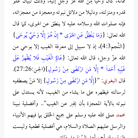
مماته، كان وحْياً مِنَ الله عز وجل إليه، وذلك لبيان علو
قدره ومنزلته، ودليلا من دلائل نبوته ومعجزة من معجزاته،
فإنه صلوات الله وسلامه عليه لا ينطق عن الهوى، كما قال
الله تعالى: {
وَمَا يَنْطِقُ عَنِ الهَوَى * إِنْ هُوَ إِلَّا وَحْيٌ يُوحَى
}
{النَّجم4:3)، إذ لا سبيل إلى معرفة الغيب إلا بوحي من
الله عزّ وجل، قال الله تعالى: {
عَالِمُ الْغَيْبِ فَلا يُظْهِرُ عَلَى
غَيْبِهِ أَحَداً * إِلَّا مَنِ ارْتَضَى مِنْ رَسُولٍ
}(الجـن:27:26).
قال
البغوي
: "{
إِلَّا مَنِ ارْتَضَى مِنْ رَسُولٍ
} إلا مَنْ يصطفيه
لرسالته فيظهره على ما يشاء من الغيب، لأنه يستدل على
نبوته بالآية المعجزة بأن يخبر عن الغيب".. وأفضلية نبينا
محمد
صلى الله عليه وسلم على جميع الخَلق بما فيهم الأنبياء
والرسل عليهم الصلاة والسلام، هي أفضلية قطعية وليست