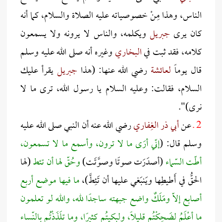
الناس، وهذا مِنْ خصوصياته عليه الصلاة والسلام، كما أنه
كان يرى
جبريل
ويكلمه، والناس لا يرونه ولا يسمعون
كلامه، فقد ثبت في
البخاري
وغيره أنه صلى الله عليه وسلم
قال يوماً
لعائشة
رضي الله عنها: (هذا
جبريل
يقرأ عليك
السلام، فقالت: وعليه السلام يا رسول الله، ترى ما لا
نرى)".
2 ـ
عن
أبي ذر الغِفاري
رضي الله عنه أن النبي صلى الله عليه
وسلم قال: (
إنّي أرَى ما لا ترون، وأسمع ما لا تسمعون،
أطّت السّماء
(أصدَرَت صوتًا وصوَّتَت)
وحُقّ لها أن تئط
(لها
الحقُّ في أَطيطِها ويَنبَغي عليها أن تَئِطَّ)،
ما فيها موضع أربع
أصابع إلاّ ومَلَكٌ واضع جبهته ساجدًا لله، والله لو تعلمون
ما أعْلَمُ لضَحِكْتُم قليلاً، ولبكيتُم كثيرًا، وما تلَذَذْتُم بالنّساء