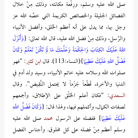
صلى الله عليه وسلم، ورِفْعة مكانته، وذلك مِنْ خلال
الفضائل الجليلة والخصائص الكريمة التي خصَّه الله عز
وجل بها، مما يدل على أنه أعظم الخَلق، وأفضل الأنبياء
والرُسل، وذلك مِنْ فضل الله عليه، قال الله تعالى: {
وَأَنْزَلَ
اللهُ عَلَيْكَ الكِتَابَ وَالحِكْمَةَ وَعَلَّمَكَ مَا لَمْ تَكُنْ تَعْلَمُ وَكَانَ
فَضْلُ اللهِ عَلَيْكَ عَظِيمًا
}(النساء:113). قال
ابن كثير
: "فهو
صلوات الله وسلامه عليه خاتم الأنبياء، وسيد ولد آدم في
الدنيا والآخرة، قَطْعاً جَزْماً لا يحتمل النَّقِيض". وقال
السعدي
: "فكان أعلم الخَلْق على الإطلاق، وأجمعهم
لصفات الكمال، وأكملهم فيها، ولهذا قال: {
وَكَانَ فَضْلُ اللَّهِ
عَلَيْكَ عَظِيمًا
} ففضله على الرسول
محمد
صلى الله عليه
وسلم أعظم مِنْ فضله على كل مخلوق. وأجناس الفضل