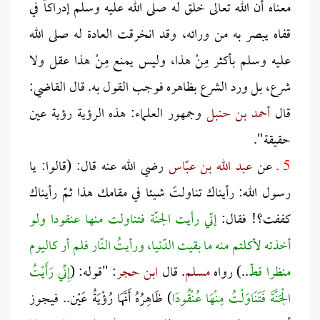
معناه أن الله تعالى خلق له صلى الله عليه وسلم إدراكاً في
قفاه يبصر به من ورائه، وقد انخرقت العادة له صلى الله
عليه وسلم بأكثر مِنْ هذا، وليس يمنع مِنْ هذا عقل ولا
شرع، بل ورد الشرع بظاهره فوجب القول به. قال القاضي:
قال
أحمد بن حنبل
وجمهور العلماء: هذه الرؤية رؤية عين
حقيقة".
5 ـ
عن
عبد الله بن عبّاس
رضي الله عنه قال: (قالوا: يا
رسول الله: رأيناك تناولتَ شيئا في مقامك هذا ثمّ رأيناك
كففت؟! فقال:
إنّي رأيت الجنّة فتناولت منها عنقودا ولو
أخذته لأكلتم منه ما بقيت الدّنيا، ورأيتُ النّار فلم أر كاليوم
منظرا قطّ
..) رواه
مسلم
. قال
ابن حجر
: "قوله: (
إِنِّي رَأَيْتُ
الْجَنَّةَ فَتَنَاوَلْتُ مِنْهَا عُنْقُودًا
) ظَاهِرُهُ أَنَّهَا رُؤْيَةُ عَيْن.. فيجوز