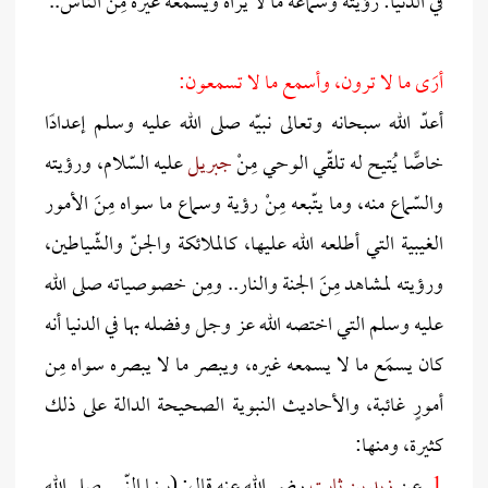
في الدنيا: رؤيتُه وسماعه ما لا يراه ويسمعه غيره مِنَ الناس..
أرَى ما لا ترون، وأسمع ما لا تسمعون:
أعدّ الله سبحانه وتعالى نبيّه صلى الله عليه وسلم إعدادًا
خاصًّا يُتيح له تلقّي الوحي مِنْ
جبريل
عليه السّلام، ورؤيته
والسّماع منه، وما يتّبعه مِنْ رؤية وسماع ما سواه مِنَ الأمور
الغيبية التي أطلعه الله عليها، كالملائكة والجنّ والشّياطين،
ورؤيته لمشاهد مِنَ الجنة والنار.. ومِن خصوصياته صلى الله
عليه وسلم التي اختصه الله عز وجل وفضله بها في الدنيا أنه
كان يسمَع ما لا يسمعه غيره، ويبصر ما لا يبصره سواه مِن
أمورٍ غائبة، والأحاديث النبوية الصحيحة الدالة على ذلك
كثيرة، ومنها:
1 ـ
عن
زيد بن ثابت
رضي الله عنه قال: (بينما النّبي صلى الله