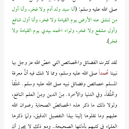
صلى الله عليه وسلم: (
أنا سيد ولد آدم ولا فخر، وأنا أول
من تنشق عنه الأرض يوم القيامة ولا فخر، وأنا أول شافع
وأول مشفع ولا فخر، ولواء الحمد بيدي يوم القيامة ولا
فخر
).
لقد كثرت الفضائل والخصائص التي خصّ الله عز وجل بها
نبينا
مُحمداً
صلى الله عليه وسلم، ومما لا شك فيه أنَّ معرفة
المسلم خصائص وفضائل نبيه صلى الله عليه وسلم ـ خَلْقاً
وخُلُقاً، وفي الدنيا والآخرة ـ مِنَ الدين ومِنَ العلم النافع،
ولولا ذلك ما ذكر هذه الخصائصَ الصحابة رضوان الله
عليهم وما نقلوها إلينا بهذا التفصيل الدقيق، ولما ذكرها
العلماء في كتبهم بأدلتها الصحيحة.. ومع ذلك لا يجوز أن