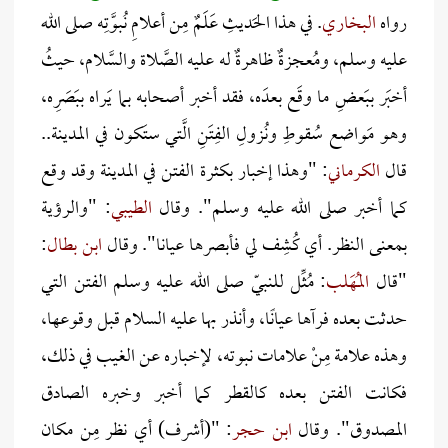
رواه
البخاري
.
في هذا الحَديثِ عَلَمٌ مِن أعلامِ نُبوَّتِه صلى الله
عليه وسلم، ومُعجزةٌ ظاهرةٌ له عليه الصَّلاة والسَّلام، حيثُ
أخبَر ببَعضِ ما وقَع بعدَه، فقد أخبر أصحابه بما يَراه ببَصَرِه،
وهو مَواضع سُقوطِ ونُزولِ الفِتَنِ الَّتي ستَكون في المدينة..
قال
الكرماني
: "وهذا إخبار بكثرة الفتن في المدينة وقد وقع
كما أخبر صلى الله عليه وسلم". وقال
الطيبي
: "والرؤية
بمعنى النظر. أي كُشِف لي فأبصرها عيانا". وقال
ابن بطال
:
"قال
المُهَلب
: مُثِّل للنبيّ صلى الله عليه وسلم الفتن التي
حدثت بعده فرآها عيانًا، وأنذر بها عليه السلام قبل وقوعها،
وهذه علامة مِنْ علامات نبوته، لإخباره عن الغيب في ذلك،
فكانت الفتن بعده كالقطر كما أخبر وخبره الصادق
المصدوق". وقال
ابن حجر
: "(أشرف) أي نظر مِن مكان