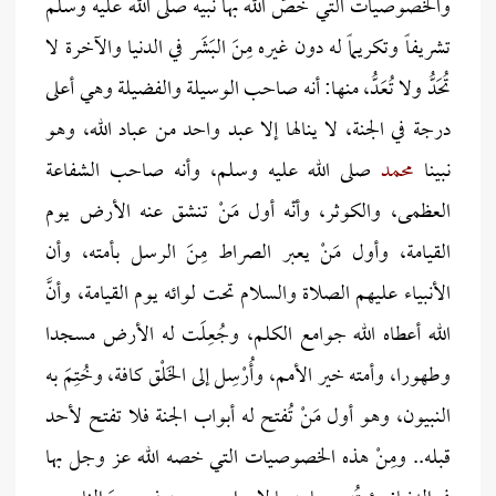
والخصوصيات التي خصَّ الله بها نبيه صلى الله عليه وسلم
تشريفاً وتكريماً له دون غيره مِنَ البَشَر في الدنيا والآخرة لا
تُحَدُّ ولا تُعَدُّ، منها: أنه صاحب الوسيلة والفضيلة وهي أعلى
درجة في الجنة، لا ينالها إلا عبد واحد من عباد الله، وهو
نبينا
محمد
صلى الله عليه وسلم، وأنه صاحب الشفاعة
العظمى، والكوثر، وأنّه أول مَنْ تنشق عنه الأرض يوم
القيامة، وأول مَنْ يعبر الصراط مِنَ الرسل بأمته، وأن
الأنبياء عليهم الصلاة والسلام تحت لوائه يوم القيامة، وأنَّ
الله أعطاه الله جوامع الكلم، وجُعِلَت له الأرض مسجدا
وطهورا، وأمته خير الأمم، وأُرْسِل إلى الخَلْق كافة، وخُتِمَ به
النبيون، وهو أول مَنْ تُفتح له أبواب الجنة فلا تفتح لأحد
قبله.. ومِنْ هذه الخصوصيات التي خصه الله عز وجل بها