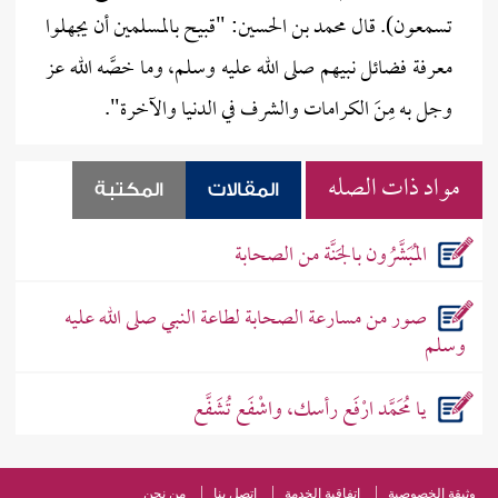
تسمعون). قال محمد بن الحسين: "قبيح بالمسلمين أن يجهلوا
معرفة فضائل نبيهم صلى الله عليه وسلم، وما خصَّه الله عز
وجل به مِنَ الكرامات والشرف في الدنيا والآخرة".
مواد ذات الصله
المقالات
المكتبة
المُبَشَّرُون بالجَنَّة من الصحابة
صور من مسارعة الصحابة لطاعة النبي صلى الله عليه
وسلم
يا مُحَمَّد ارْفَع رأسك، واشْفَع تُشَفَّع
وثيقة الخصوصية
اتفاقية الخدمة
اتصل بنا
من نحن