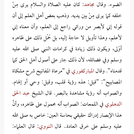
الضوء. وقال
مجاهد
: كان عليه الصلاة والسلام يرى مِنْ
خلفه كما يرى مِنْ بين يديه. وذهب بعض أهل العلم إلى أن
قوله إني لأبصر من ورائي راجع إلى العلم، وأن معناه إني
لأعلم، وهذا تأويل لا حاجة إليه، بل حَمْل ذلك على ظاهره
أوْلى، ويكون ذلك زيادة في كرامات النبي صلى الله عليه
وسلم وفي فضائله، لأن ذلك جار على أصول أهل الحق كما
قدمناه". وقال
المباركفوري
في "مرعاة المفاتيح شرح مشكاة
المصابيح": "قيل: هذه رؤية قلب، وقيل: وحي أو إلهام.
والصواب أنه رؤية مشاهدة بالبصر. قال الشيخ
عبد الحق
الدهلوي
في اللمعات: الصواب أنه محمول على ظاهره، وأنَّ
هذا الإبصار إدراك حقيقي بحاسة العين: خاص به صلى الله
عليه وسلم على خرق العادة.. قال
النووي
: قال العلماء: