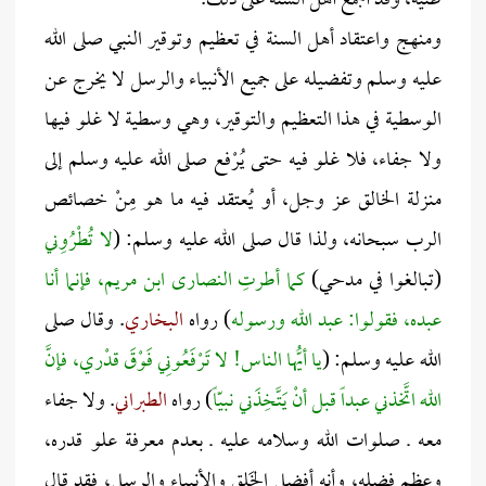
ظنية، وقد أجمع أهل السُنة على ذلك.
ومنهج واعتقاد أهل السنة في تعظيم وتوقير النبي صلى الله
عليه وسلم وتفضيله على جميع الأنبياء والرسل لا يخرج عن
الوسطية في هذا التعظيم والتوقير، وهي وسطية لا غلو فيها
ولا جفاء، فلا غلو فيه حتى يُرْفع صلى الله عليه وسلم إلى
منزلة الخالق عز وجل، أو يُعتقد فيه ما هو مِنْ خصائص
الرب سبحانه، ولذا قال صلى الله عليه وسلم: (
لا تُطْرُوِني
(تبالغوا في مدحي)
كما أطرتِ النصارى ابن مريم، فإنما أنا
عبده، فقولوا: عبد الله ورسوله
) رواه
البخاري
. وقال صلى
الله عليه وسلم: (
يا أيُّها الناس! لا تَرْفَعُونِي فَوْقَ قدْري، فإنَّ
الله اتَّخذني عبداً قبل أنْ يَتَّخِذَني نبيّاً
) رواه
الطبراني
. ولا جفاء
معه ـ صلوات الله وسلامه عليه ـ بعدم معرفة علو قدره،
وعظم فضله، وأنه أفضل الخَلق والأنبياء والرسل، فقد قال