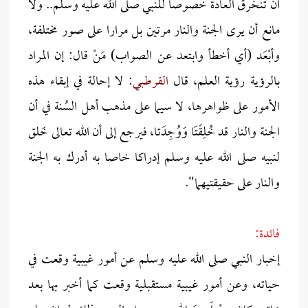
أن تنخرق العادة خصوصا للنبي صلى الله عليه وسلم.. ولا
مانع أن يرى الجنة والنار مرتين بل مرارا على صور مختلفة،
وأبْعَد (أي أخطأ وابتعد عن الصواب) مَنْ قال: إن المراد
بالرؤية رؤية العلم، قال
القرطبي
: لا إحالة في إبقاء هذه
الأمور على ظواهرها، لا سيما على مذهب أهل السُنة في أن
الجنة والنار قد خُلِقَتَا وَوُجِدَتا، فيرجع إلى أن الله تعالى خَلق
لنبيه صلى الله عليه وسلم إدراكا خاصا به أدرك به الجنة
والنار على حقيقتيهما".
فائدة:
إخبار النبي صلى الله عليه وسلم عن أمور غيبية وقعت في
حياته، وعن أمور غيبية مستقبلية وقعت كما أخبر بها بعد