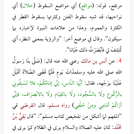
مرتفع، قوله: (
مواقع
) أي مواضع السقوط (
خلال
) أي
نواحيها، قد شبه سقوط الفتن وكثرتها بسقوط القطر في
الكثرة والعموم، وهذا من علامات النبوة لإخباره بما
سيكون". وقال في موضع آخر: "والرؤية بمعنى النظر، أي
كُشِفَ لي فأبْصَرْتُ ذلك عَيَانا".
4 ـ
عن
أنس بن مالك
رضي الله عنه قال: (صَلَّى بنَا رَسولُ
اللهِ صلى الله عليه وسلمذَاتَ يَومٍ فَلَمَّا قَضَى الصَّلَاةَ أقْبَلَ
عَلَيْنَا بوَجْهِه، فقال:
أيُّها النَّاس، إنِّي إمَامُكُمْ، فلا تَسْبِقُونِي
بالرُّكُوع ولَا بالسُّجُود، ولَا بالقِيَام ولَا بالانْصِرَاف، فإنِّي
أرَاكُمْ أمَامِي ومِنْ خَلْفِي
)
رواه مسلم
. قال
القرطبي
قي
"المفهم لما أشكل من تلخيص كتاب مسلم": "قال
بَقِيُّ بْنُ
مَخْلَد
: كان عليه الصلاة والسلام يرى في الظلام كما يرى في