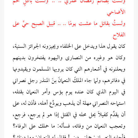
ولستُ بصائم رمضانَ عمري .. .. ولستُ بآكلٍ لحم
الأضاحي
ولستُ بقائـل ما عشــــت يومًا .. .. قبيل الصبح حيَّ على
الفلاح
كان يقول هذا ويدخل على الخلفاء ويجيزونه الجوائز السنية،
وكان هو وغيره من النصارى واليهود يفتخرون بدينهم
ويعلنونه في أشعارهم التي كان يرويها المسلمون ويقيدونها
في دفاترهم، ولما جاء الملكَ النعمانَ بنَ المنذر رجل نصراني
في اليوم الذي كان عنده يوم بؤس وأمر النعمان بقتله،
استماحه النصراني مهلة أن يذهب ويودِّع أهله، فأذن له، على
أن يقدِّم كفيلًا يحل محله في القتل إذا هو لم يرجع، فرجع،
وتعجب النعمان من وفائه، فسأله: ما حملك على الوفاء؟
فأجابه النصراني: حملني ديني! فقال له النعمان: وما دينك؟