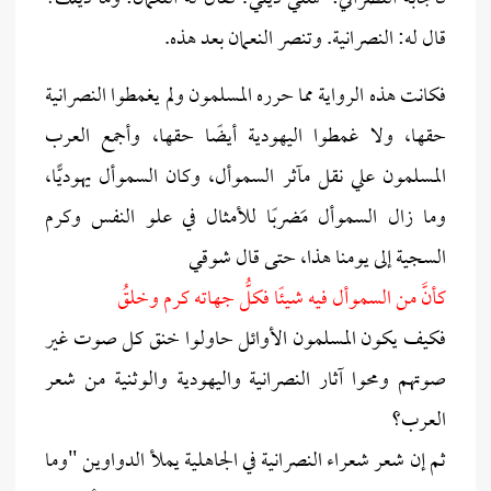
قال له: النصرانية. وتنصر النعمان بعد هذه.
فكانت هذه الرواية مما حرره المسلمون ولم يغمطوا النصرانية
حقها، ولا غمطوا اليهودية أيضًا حقها، وأجمع العرب
المسلمون علي نقل مآثر السموأل، وكان السموأل يهوديًّا،
وما زال السموأل مَضربًا للأمثال في علو النفس وكرم
السجية إلى يومنا هذا، حتى قال شوقي
كأنَّ من السموأل فيه شيئًا فكلُّ جهاته كرم وخلقُ
فكيف يكون المسلمون الأوائل حاولوا خنق كل صوت غير
صوتهم ومحوا آثار النصرانية واليهودية والوثنية من شعر
العرب؟
ثم إن شعر شعراء النصرانية في الجاهلية يملأ الدواوين "وما