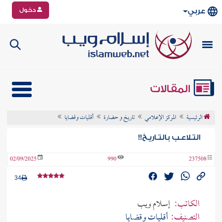
دخول
عربي
المقالات
الرئيسية
المركز الإعلامي
تاريخ و حضارة
أقليات وقضايا
التـلاعـب بالتـاريـخ!!
02/09/2025
990
237508
34
الكاتب:
إسلام ويب
التصنيف:
أقليات وقضايا