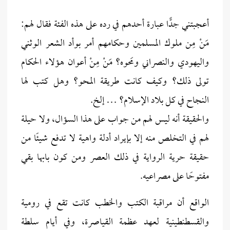
أعجبتني جدًّا عبارة أحدهم في رده على هذه الفئة فقال لهم:
مَنْ مِن ملوك المسلمين وحكامهم أمر بوأد الشعر الوثني
واليهودي والنصراني ومَحوه؟ مَنْ مِنْ أعوان هؤلاء الحكام
تولى ذلك؟ وكيف كانت طريقة المحو؟ وهل كتب لها
النجاح في كل بلاد الإسلام؟ … إلخ.
والحقيقة أنه ليس لهم من جواب على هذا السؤال، ولا حيلة
لهم في التخلص منه إلا بإيراد أدلة واهية لا تدفع شيئًا من
حقيقة حرية الرواية في ذلك العصر ومن كون بابها بقي
مفتوحًا على مصراعيه.
الواقع أن مراقبة الكتب والخطب كانت تقع في رومية
والقسطنطينية لعهد عظمة القياصرة، وفي أيام سلطة