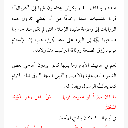
عندهم بدقائقها، فلم يكونوا يحتاجون فيها إلى "غربال"؛
دَرءًا للشبهات عنها وخوفًا من أن يُفضي تداول هذه
الروايات إلى زعزعة عقيدة الإسلام التي لم تكن منذ جاء بها
صاحبها ﷺ إلى اليوم على شفا جُرفٍ هارٍ، إن الإسلام
مولود رُزق الصحة ووثاقة التركيب منذ ولادته.
نعم في هاتيك الأيام وما يليها كانوا يردون أهاجي بعض
الشعراء للصحابة والأنصار و"لبنى النجار" وفي تلك الأيام
كان يعاتَبُ الرسول ويقال له:
ما كان ضَرَّكَ لو عفوتَ فربما .. .. مَنَّ الفتى وهو المَغِيظ
المُحْنِقُ
في أيام السلف كان ينادي الأخطل: