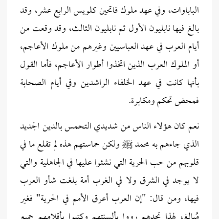
الباباوات، وفي عهد ملوك فاتحين كلويس الرابع عشر، وقد
بالغ فيها نابليون الأول ثم نابليون الثالث، وقد وقعت من
أيام العرب في عهد العباسيين وغيرهم من ملوك الأعاجم،
أو الملوك العرب الذين اتخذوا أطوار الأعاجم، فأما القول
بأنها كانت في عهد الخلفاء الراشدين وفي أيام الصحابة
فمحض تحكم ومكابرة.
نعم كان هؤلاء الناس من شديدي التحمس بالدين الجديد
الذي جاءهم به محمد ﷺ ولكن حماستهم هذه لم تقلع ما في
قلوبهم من حب الحرية التي نشئوا عليها في الجاهلية والتي
لا يوجد في الشرق ولا في الغرب أمة بلغت شأو العرب
فيها، ومن قال: "إن العرب أعرق الأمم في الحرية" فغير
مُبالِغ، لهذا تجدهم رووا بألسنتهم وكتبوا بأقلامهم جميع