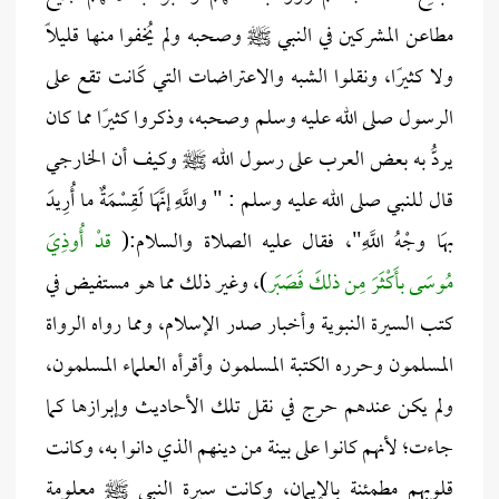
مطاعن المشركين في النبي ﷺ وصحبه ولم يُخفوا منها قليلًا
ولا كثيرًا، ونقلوا الشبه والاعتراضات التي كَانت تقع على
الرسول صلى الله عليه وسلم وصحبه، وذكروا كثيرًا مما كان
يردُّ به بعض العرب على رسول الله ﷺ وكيف أن الخارجي
قال للنبي صلى الله عليه وسلم : " واللَّهِ إنَّهَا لَقِسْمَةٌ ما أُرِيدَ
بهَا وجْهُ اللَّهِ"، فقال عليه الصلاة والسلام:(
قدْ أُوذِيَ
مُوسَى بأَكْثَرَ مِن ذلكَ فَصَبَر
)، وغير ذلك مما هو مستفيض في
كتب السيرة النبوية وأخبار صدر الإسلام، ومما رواه الرواة
المسلمون وحرره الكتبة المسلمون وأقرأه العلماء المسلمون،
ولم يكن عندهم حرج في نقل تلك الأحاديث وإبرازها كما
جاءت؛ لأنهم كانوا على بينة من دينهم الذي دانوا به، وكانت
قلوبهم مطمئنة بالإيمان، وكانت سيرة النبي ﷺ معلومة