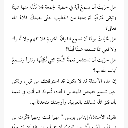
هل جرّبتَ أن تسمعَ آيةً في خطبة الجمعة فلا تَفْقَه منها شيئًا
وتبقى مُترقّبًا لترجمتها من الخطيب حتّى يصلكَ كلامُ الله
تعالى؟
هل تخيّلتَ يومًا أن تسمع القرآنَ الكريمَ فلا تفهم ولا تُدرك
ولا تَعِي ممّا تسمعه شيئًا أبدًا؟
هل جرّبت أن تستشعر نعمةَ اللُّغةِ التي تُتْقِنُها وتقرأ وتسمعُ
آيات الله بها؟
إن هذه الأسئلة قد لا تكون قد استوقفتك من قبل، ولكن
حين تسمع قصص المهتدين الجدد، تُدرك كم أنت في نعمة
بأن فتق الله لسانك بالعربية، وأوجدك متحدثاً بها.
تقول الأستاذة/ إيناس بوبس:" مهما قلت ومهما فكّرت لن