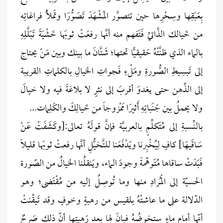
بِعَبَقِها وسِحْرِها حين تتصوَّر المَشْهَدَ تَصَوُّرًا وتَملأُ فراغاتِه
من خَيالك الذَّاتيِّ فَتَفهم منه أنَّها رفعَتْ ثوبَها خَشْيَةَ تَبَلَّلِهِ
بالماء الذي ظنَّتْهُ حَقيقيًّا تحتها؛ شَتَّانَ ما بينك وبين مَنْ يحتاج
إلى تَبسِيطِ الصُّورةِ ومَلْءِ فَجواتِ الخيالِ بالكلماتِ القريبة
إلى الذِّهن حتى يغدوَ أقربَ إلى نثرٍ لا بلاغةَ فيه ولا خيالَ
ولا يحملُ بين جَنَباتِهِ أَثيرًا مَمْزوجاً من خَيالِكَ والكَلِمات...
بالنِّسبةِ إلى مُتَكلِّمٍ بالعربيَّة فإنَّ قولَهُ تعالى:[وكَشَفَتْ عَنْ
سَاقَيهَا] كافٍ لِيُخْبِرنا ويَدْفَعَنا للتَّخيُّلِ أنَّها رفعتْ ثوبَها قليلًا
فَبَدَتْ ساقاها مُتَوهّمةً وجودَ الماء، ويَنقلُنا الخيالُ من الصّورة
الحسيّة إلى الْمُرادِ منها وما تُوصِلُ إليه من مُقْتَضى؛ وهو
الدّلالة على ما عاشتْهُ بلقيس من رهبةٍ وخوفٍ وقد تَيقّنتْ
أنّها أمام ماءٍ ستخوضُهُ فبانَ لها بعد رَهبتِها أنّ ذلك صَرحٌ