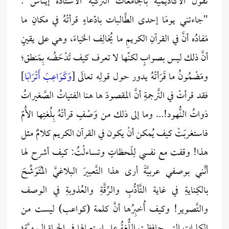
تقول الأكاديميّة بالجامعات التركية الأستاذة إيناس :
"جاءتني يومًا إحدى الطَّالبات بادّعاءٍ قرأتْهُ في مكانٍ ما
مَفادُه أنَّ في القرآنِ الكريمِ ما يُخالِف الحَياءَ، وهي على يقينٍ
أنَّ ذلك ليس بصوابٍ لكنّها لا تعرف كيف تَدْحَضُه بِمَنطق؛
ومَضْمُونُ ما قَرَأتْهُ يدور حول قولِه تعالَى [
وَكَوَاعِبَ أَتْرَابًا
]
فقد قرأتْ في التَّرجمةِ أنَّ المقصودَ ها هنا الفتياتُ الصَّغيراتُ
ذواتُ النُّهود!... وما إلى ذلك من وَصْفٍ قرأتْهُ بِلُغتِها الأُمّ
فاستغربَتْ كيف يُمكن أنْ يكون في القرآن الكريم كلامٌ مثل
هذا! وقفت مع نفسي لِلَحظاتٍ وتساءلْتُ: كيف أشرح لها
أنَّني بوصفي عربيَّةً أرى هذا التَّعبيرَ البلاغيَّ المُتَوَشِّحَ
بالكِنايةِ في غاية التَّأدُّبِ والرِّقَّةِ والعُذوبةِ في الوصف
والتَّصوير! وكيف أُخبِرُها أنَّ كلمة (كواعب) ليست من
الكلمات التي حافظتِ اللُّغةُ على استعمالِها في الحياةِ اليوميَّة؛