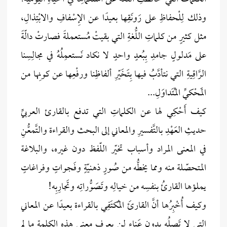
وذلك لِلْحفاظِ على رَونَقِها بعيدًا عن الإِسْفافِ والابْتِذالِ،
مثل كثيرٍ من كلماتِ اللُّغةِ التي بقيتْ مُستعملةً فصارتْ دالّةً
على مَدلولٍ جامدِ بِبُعدٍ واحدٍ لا نكاد نَستعمِلُهُ في مجالِسِنا
الرَّاقِيةِ التي نتأدَّبُ فيها بِتَخَيّرِ ألفاظِنا ورفْعِها عن كونِها من
المَحْكيِّ المُتَداوَلِ...
كيف أَحْكِي لها عن الكلماتِ التي تدفع بالقارئ العربيِّ
حديثِ العَهْدِ بالتَّفسيرِ والمعاني إلى البحث والقراءة والتَّمعُّنِ
في المعنى المراد وأسباب تخيّر اللّفظ دون غيره، والبلاغة
المتحصّلة منه ومما يخطُّه من صُورٍ ذهنيّةٍ وفَجواتٍ وفراغاتٍ
يملؤها القارئُ بنفسِه من خيالِه وتَصَوُّراتِه وتَجارِبِه!
وكيف أُخْبِرُها أنَّ القارئَ المُكتَفِي بالقراءة بعيدًا عن المعاني
التي لا تَصِلُه بدون عَناءٍ لن يعرف معنى هذه الكلمة ما لم