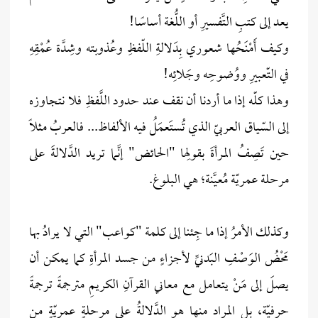
يعد إلى كتبِ التَّفسيرِ أو اللُّغة أساسًا!
وكيف أَمْنَحُها شعوري بِدَلالةِ اللّفظِ وعُذوبته وشِدَّة عُمْقِهِ
في التّعبيرِ ووُضوحِه وجَلائِه!
وهذا كلّه إذا ما أردنا أن نقف عند حدود اللَّفظِ فلا نتجاوزه
إلى السّياق العربيّ الذي تُستَعمَلُ فيه الألفاظ... فالعربُ مثلًا
حين تَصِفُ المرأةَ بقولِها "الحائض" إنَّما تريد الدَّلالةَ على
مرحلة عمريّة مُعيَّنة؛ هي البلوغ.
وكذلك الأمرُ إذا ما جِئنا إلى كلمة "كواعب" التي لا يرادُ بها
مَحْضُ الوَصْفِ البَدنيِّ لأجزاءٍ من جسد المرأةِ كما يمكن أن
يصلَ إلى مَنْ يتعامل مع معاني القرآنِ الكريمِ مترجمةً ترجمةً
حرفيّة، بل المراد منها هو الدَّلالةُ على مرحلةٍ عمريّةٍ من