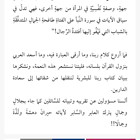
جهةٍ، وصفةٍ نَفْسِيّةٍ في المرأة من جهةٍ أخرى، فهي تدلّ في
سياق الآيات في سورة النَّبأ على الفتاةِ طافحةِ الجمالِ المتدفِّقَةِ
بالشباب التي تَهْفُو إليها أفئدةُ الرِّجال!"
فما أروع كلام ربنا، وما أرقى العبارة فيه، وما أسعد العربي
بنزول القرآن بلسانه، فليتنا نستشعر هذه النعمة، ونشكرها
ببيان كتاب ربنا للبشرية لننقلها من شقائها إلى سعادة
الدارين.
ألسنا مسؤولين عن تقريبه وتبيانه للسَّائلين كما جاء بجلالٍ
وجمالٍ يترك العابر والسَّابر لآياته حيرانَ دهشةً ولَذَّةً
وجمالًا!!