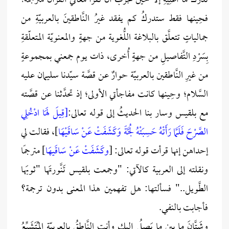
تدركَ ما أَعْنِيهِ إلَّا حين تجرّبُ أن تقرأ معاني القرآن مُترجمةً؛
فحِينها فقط ستدركُ كم يفقد غيرُ النَّاطقينَ بالعربيّةِ من
جمالياتٍ تتعلَّق بالبلاغة اللُّغوية من جهةٍ والمعنويّة المتعلّقةِ
بِسَرْدِ التَّفاصيلِ من جهةٍ أُخرى، ذات يوم جمعني بمجموعةٍ
من غيرِ النَّاطقين بالعربيّة حوارٌ عن قصَّة سيّدنا سليمان عليه
السَّلام؛ وحِينها كانت مفاجأتي الأولى؛ إذ تحدَّثنا عن قصَّته
مع بلقيس وسار بنا الحديثُ إلى قوله تعالى:
[قِيلَ لَهَا ادْخُلِي
الصَّرْحَ فَلَمَّا رَأَتْهُ حَسِبَتْهُ لُجَّةً وَكَشَفَتْ عَنْ سَاقَيْهَا
]، فقالت لي
إحداهن إنها قرأت قوله تعالى: [
وكَشَفَتْ عَنْ سَاقَيهَا
] مترجمًا
ونقلته إلى العربية كالآتي: "وجمعت بلقيس تَنَّورتَها "ثوبَها
الطَّويل.." فسألتها: هل تفهمين هذا المعنى بدون ترجمة؟
فأجابت بالنفي.
وشَتَّانَ ما بين ما يَصِلُ إليك وأنت النَّاطقُ بالعربيّة المُتَشَبِّعُ