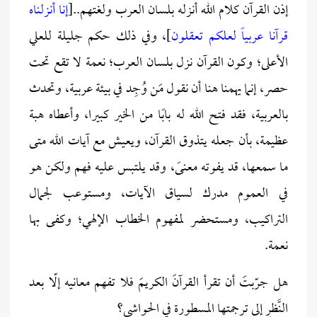
إذن القرآن كلام الله أنزله بلسان العرب ولغتهم..[
إنا أنزلناه
قرآنا عربياً لعلكم تعقلون
]، وفي ذلك حكم جليلة للعلي
الأعلى؛ وكون القرآن نزل بلسان العرب؛ نعمة لا تقع تحت
حصر، إنما يهمنا هنا أن نقول مَن وُجِد في بيئة عربية، وتحدث
بالعربية، فقد فتح الله له بابًا من الخير كبيرا، وأعطاه هبة
عظيمة، بأن جعله يتذوق القرآن، ويعيش مع آيات الله متى
ما سمعها، قد يفوته معنىً، وقد يلتبس عليه فهم ولكن هو
في العموم مدرك لسياق الآيات، ومستوعب لجمال
التراكيب، ومستحضر لمفهوم الخطاب الإلهي؛ وكفى بها
نعمة.
هل جرّبتَ أن تقرأ القرآنَ الكريمَ فلا تفهم معانيه إلّا بعد
النَّظرِ إلى ترجمتها المسطورة في الحواشي؟