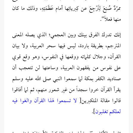
ممرّدٌ صُنِعَ لِتَرْجِعَ عن كِبريائِها أمام عَظَمَتِهِ، وذلك ما كان
منها فعلًا".
إنك تدرك الفرق بينك وبين العجمي؛ الذي يصله المعنى
المترجم، بطريقة باردة، ليس فيها سحر العربية، ولا بيان
القرآن، وجلال كلماته ووقعها في النفوس، وهو وقع قوي
على نفوس من يفقهون العربية، وساعتها لن تتعجب أن
صناديد الكفر بمكة لما سمعوا النبي صلى الله عليه وسلم
يقرأ القرآن خروا سجداً من غير شعور منهم، ثم لما أفاقوا
قالوا مقالة المتكبرين[
لا تسمعوا لهذا القرآن والغوا فيه
لعلكم تغلبون
].