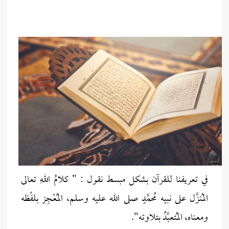
في تعريفنا للقرآن بشكل مبسط نقول : " كلامُ اللهِ تعالى
المُنزَّل على نبيه مُحمَّدٍ صلى الله عليه وسلم، المُعْجِز بلفْظه
ومعناه، المُتعبَّدُ بتلاوته".