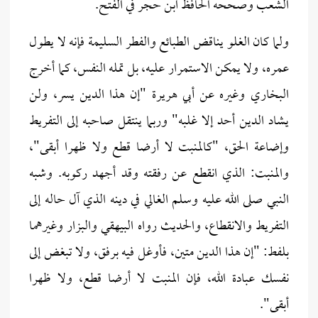
الشعب وصححه الحافظ ابن حجر في الفتح.
ولما كان الغلو يناقض الطبائع والفطر السليمة فإنه لا يطول
عمره، ولا يمكن الاستمرار عليه، بل تمله النفس، كما أخرج
البخاري وغيره عن أبي هريرة "إن هذا الدين يسر، ولن
يشاد الدين أحد إلا غلبه" وربما ينتقل صاحبه إلى التفريط
وإضاعة الحق، "كالمنبت لا أرضا قطع ولا ظهرا أبقى"،
والمنبت: الذي انقطع عن رفقته وقد أجهد ركوبه. وشبه
النبي صلى الله عليه وسلم الغالي في دينه الذي آل حاله إلى
التفريط والانقطاع، والحديث رواه البيهقي والبزار وغيرهما
بلفط: "إن هذا الدين متين، فأوغل فيه برفق، ولا تبغض إلى
نفسك عبادة الله، فإن المنبت لا أرضا قطع، ولا ظهرا
أبقى".