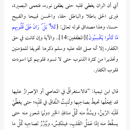
أي أن الران يغطي قلبه حتى يطفئ نوره، فتعمى البصيرة،
فيرى الحق باطلا والباطل حقا، والحسن قبيحا والقبيح
حسنا، وهذا مصداق قوله تعالى: {
كَلَّا ۖ بَلْ ۜ رَانَ عَلَىٰ قُلُوبِهِم
مَّا كَانُوا يَكْسِبُونَ
}[المطففين:14].. والآية وإن كانت في حق
الكفار، إلا أنه صلى الله عليه وسلم ذكرها تخويفا للمؤمنين
وتحذيرا من كثرة الذنوب حتى لا تسود قلوبهم كما اسودت
قلوب الكفار.
قال ابن تيمية: "فالاستغراقُ في المعاصي أو الإصرارُ عليها
قد يجعَلُها تحيطُ بصاحِبِها وتُنبِتُ النِّفاقَ في قَلْبِه؛ حتى يغطِّيَ
قَلْبَه الرَّينُ، ويسُدُّ منه كُلَّ منافذِ الخَيرِ دونَما شعورٍ منه حتى
يسقُطَ منه إمَّا عَمَلُ القَلبِ، فينتَكِسُ، ويُبَرِّرُ لصاحِبِه كُلَّ ما