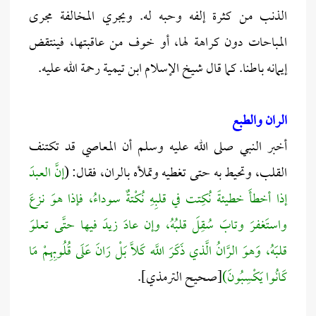
الذنب من كثرة إلفه وحبه له. ويجري المخالفة مجرى
المباحات دون كراهة لها، أو خوف من عاقبتها، فينتقض
إيمانه باطنا. كما قال شيخ الإسلام ابن تيمية رحمة الله عليه.
الران والطبع
أخبر النبي صلى الله عليه وسلم أن المعاصي قد تكتنف
القلب، وتحيط به حتى تغطيه وتملأه بالران، فقال: (
إنَّ العبدَ
إذا أخطأَ خطيئةً نُكِتت في قلبِهِ نُكْتةٌ سوداءُ، فإذا هوَ نزعَ
واستَغفرَ وتابَ سُقِلَ قلبُهُ، وإن عادَ زيدَ فيها حتَّى تعلوَ
قلبَهُ، وَهوَ الرَّانُ الَّذي ذَكَرَ اللَّه كَلَّا بَلْ رَانَ عَلَى قُلُوبِهِمْ مَا
كَانُوا يَكْسِبُونَ)
[صحيح الترمذي].