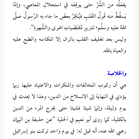
يفعَلُه من الشَّرِّ حتى يوقِعَه في استحلالِ المعاصي، وإمَّا
يَسقُطُ منه قَولُ القَلبِ فيُنكِرُ بعضَ ما جاء به الرَّسولُ صلَّى
اللهُ عليه وسلَّم؛ لتبريرِ مُقتَضَياتِ الهوى والشَّهوةِ".
وليس بعد تغليف القلب بالران إلا انتكاسه والطبع عليه
والعياذ بالله.
والخلاصة
هي أن ركوب المخالفات والمنكرات والاعتياد عليها ربما
يؤدي في النهاية إلى الانسلاخ من الدين، وهذا لا يحدث في
يوم وليلة، وإنما شيئا فشيئا حتى يخرج المرء من الدين
بالكلية، كما روى أبو نعيم في الحلية "عن حذيفة بن اليمان
رضي الله عنه، أنه قيل له: في يوم واحد تركت بنو إسرائيل