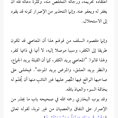
اعتقاده تحريمه، ورجائه التخلص منه، وكثرة دعائه لله أن
يغفر له ويعفو عنه. وإنما التحذير من الإصرار كونه قد يقود
إلى الاستحلال.
وإنما مقصود السلف من قولهم هذا أن المعاصي قد تكون
طريقا إلى الكفر، وسببا موصلا إليه، لا أنها في ذاتها كفر،
ولهذا قالوا: "المعاصي بريد الكفر، كما أن القبلة بريد الجماع،
والنظر بريد العشق، والمرض بريد الموت". فيخشى على
صاحبها الواقع فيها المُصِر عليها غيرِ التائبِ منها أن يُختَم له
بخاتمة السوء والعياذ بالله.
وقد بوب البخاري رحمه الله في صحيحه باب ما يحذر من
الإصرار على النفاق والعصيان من غير توبة، لقوله تعالى