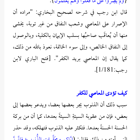
{
وَلَمْ يُصِرُّوا عَلَىٰ مَا فَعَلُوا وَهُمْ يَعْلَمُونَ
}.
قال ابن رجب في شرحه لصحيح البخاري: "مراده أن
الإصرار على المعاصي وشعب النفاق من غير توبة، يخشى
منها أن يُعاقَب صاحبُها بسلب الإيمان بالكلية، وبالوصول
إلى النفاق الخالص، وإلى سوء الخاتمة، نعوذ بالله من ذلك،
كما يقال إن المعاصي بريد الكفر". [فتح الباري لابن
رجب:1/181].
كيف تؤدى المعاصي للكفر
سبب ذلك أن الذنوب يجر بعضها بعضا، ويدعو بعضها إلى
بعض، فإن من عقوبة السيئةِ السيئةَ بعدها، كما أن من بركة
الحسنة الحسنةَ بعدها. فتكثر عليه الذنوب فتهلكه، وقد حذر
النبي أمته من ذلك فقال: (
إيَّاكم ومحَقَّراتِ الذُّنوبِ؛ فإنَّهنَّ