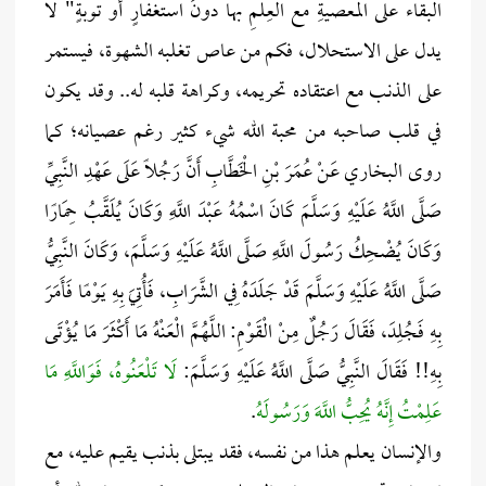
البقاء على المعصيةِ مع العِلمِ بها دونَ استغفارٍ أو توبةٍ" لا
يدل على الاستحلال، فكم من عاص تغلبه الشهوة، فيستمر
على الذنب مع اعتقاده تحريمه، وكراهة قلبه له.. وقد يكون
في قلب صاحبه من محبة الله شيء كثير رغم عصيانه؛ كما
روى البخاري عَنْ عُمَرَ بْنِ الْخَطَّابِ أَنَّ رَجُلًا عَلَى عَهْدِ النَّبِيِّ
صَلَّى اللَّهُ عَلَيْهِ وَسَلَّمَ كَانَ اسْمُهُ عَبْدَ اللَّهِ وَكَانَ يُلَقَّبُ حِمَارًا
وَكَانَ يُضْحِكُ رَسُولَ اللَّهِ صَلَّى اللَّهُ عَلَيْهِ وَسَلَّمَ، وَكَانَ النَّبِيُّ
صَلَّى اللَّهُ عَلَيْهِ وَسَلَّمَ قَدْ جَلَدَهُ فِي الشَّرَابِ، فَأُتِيَ بِهِ يَوْمًا فَأَمَرَ
بِهِ فَجُلِدَ، فَقَالَ رَجُلٌ مِنْ الْقَوْمِ: اللَّهُمَّ الْعَنْهُ مَا أَكْثَرَ مَا يُؤْتَى
بِهِ!! فَقَالَ النَّبِيُّ صَلَّى اللَّهُ عَلَيْهِ وَسَلَّمَ:
لَا تَلْعَنُوهُ، فَوَاللَّهِ مَا
عَلِمْتُ إِنَّهُ يُحِبُّ اللَّهَ وَرَسُولَهُ
.
والإنسان يعلم هذا من نفسه، فقد يبتلى بذنب يقيم عليه، مع