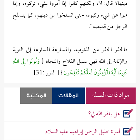
دينها؟ قال: لا، ولكنهم كانوا إذا أمروا بشيء تركوه، وإذا
نهوا عن شيء ركبوه، حتى انسلخوا من دينهم، كما ينسلخ
الرجل من قميصه".
فالحذر الحذر من الذنوب، والمسارعة المسارعة إلى التوبة
والإنابة إلى الله فهي سبيل الفلاح والنجاة {
وَتُوبُوا إِلَى اللَّهِ
جَمِيعًا أَيُّهَ الْمُؤْمِنُونَ لَعَلَّكُمْ تُفْلِحُون
} [ النور :31].
مواد ذات الصله
المقالات
المكتبة
هل يغفر الله لي؟
أسرة خليل الرحمن إبراهيم عليه السلام