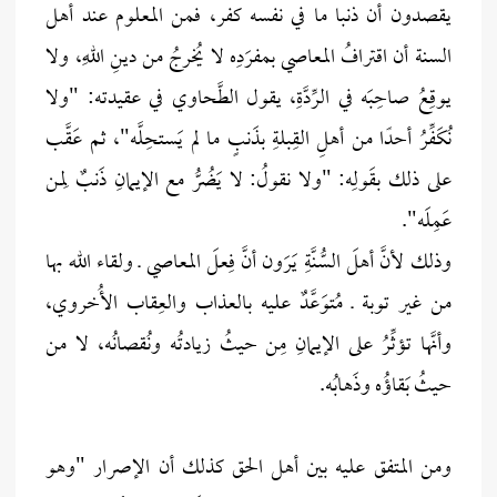
يقصدون أن ذنبا ما في نفسه كفر، فمن المعلوم عند أهل
السنة أن اقترافُ المعاصي بمفرَدِه لا يُخرجُ من دينِ اللهِ، ولا
يوقِعُ صاحِبَه في الرِّدَّةِ، يقول الطَّحاوي في عقيدته: "ولا
نُكَفِّرُ أحدًا من أهلِ القِبلةِ بذَنبٍ ما لم يَستحِلَّه"، ثم عَقَّب
على ذلك بقَولِه: "ولا نقولُ: لا يَضُرُّ مع الإيمانِ ذَنبٌ لِمن
عَمِلَه".
وذلك لأنَّ أهلَ السُّنَّةِ يَرَون أنَّ فِعلَ المعاصي ـ ولقاء الله بها
من غير توبة ـ مُتوَعَّدٌ عليه بالعذاب والعِقاب الأُخروي،
وأنَّها تؤثِّرُ على الإيمانِ مِن حيثُ زيادتُه ونُقصانُه، لا من
حيثُ بَقاؤُه وذَهابُه.
ومن المتفق عليه بين أهل الحق كذلك أن الإصرار "وهو