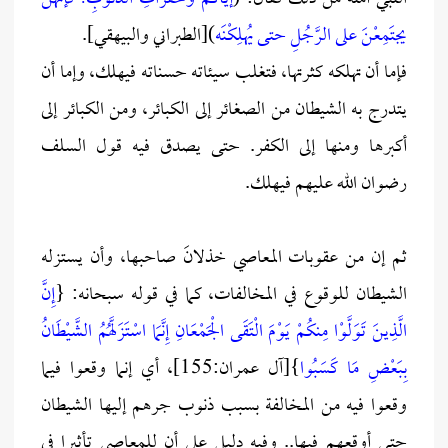
يجتَمِعْنَ على الرَّجُلِ حتى يُهلِكْنَه
)[الطبراني والبيهقي].
فإما أن تهلكه كثرتها، فتغلب سيئاته حسناته فيهلك، وإما أن
يتدرج به الشيطان من الصغائر إلى الكبائر، ومن الكبائر إلى
أكبرها ومنها إلى الكفر. حتى يصدق فيه قول السلف
رضوان الله عليهم فيهلك.
ثم إن من عقوبات المعاصي خذلانَ صاحبها، وأن يستزله
الشيطان للوقوع في المخالفات، كما في قوله سبحانه: {
إِنَّ
الَّذِينَ تَوَلَّوْا مِنكُمْ يَوْمَ الْتَقَى الْجَمْعَانِ إِنَّمَا اسْتَزَلَّهُمُ الشَّيْطَانُ
بِبَعْضِ مَا كَسَبُوا
}[آل عمران:155]، أي إنما وقعوا فيما
وقعوا فيه من المخالفة بسبب ذنوب جرهم إليها الشيطان
حتى أوقعهم فيها.. وفيه دليل على أن للمعاصي تأثيرا في