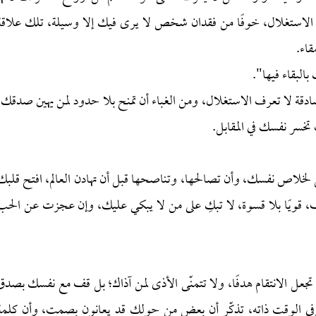
ر الاستغلال، خوفًا من فقدان شخص لا يرى فيك إلا وسيلة، تلك علاقة
قاء.
لبقاء فيها".
صادقة لا تعرف الاستغلال، ومن الغباء أن تمنح بلا حدود لمن يهين صدقك،
خسر نفسك في المقابل.
لخلاص نفسك، وأن تصالحها، وتناصحها قبل أن تهادن العالم، افتح قلبك
 قويًا بلا قسوة، لا تبكِ على من لا يبكي عليك، وإن عجزت عن الحب
جعل الانتقام هدفًا، ولا تتمنّى الأذى لمن آذاك؛ بل قف مع نفسك بصدق
في الوقت ذاته، تذكّر أن بعض من حولك قد يعانون بصمت، وأن كلمة