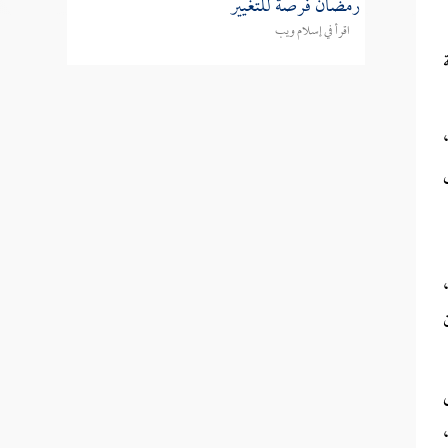
رمضان فرصة للتغيير
اقرأ في إسلام ويب