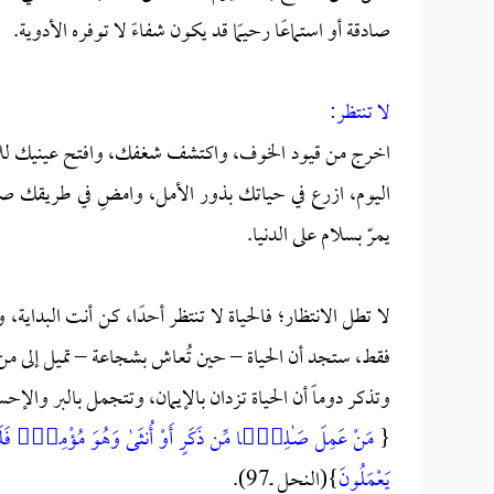
صادقة أو استماعًا رحيمًا قد يكون شفاءً لا توفره الأدوية.
لا تنتظر:
اخرج من قيود الخوف، واكتشف شغفك، وافتح عينيك للأح
اليوم، ازرع في حياتك بذور الأمل، وامضِ في طريقك صادقًا
يمرّ بسلام على الدنيا.
لا تطل الانتظار؛ فالحياة لا تنتظر أحدًا، كن أنت البداية
فقط، ستجد أن الحياة – حين تُعاش بشجاعة – تميل إلى من ي
وتذكر دوماً أن الحياة تزدان بالإيمان، وتتجمل بالبر والإح
{
مَنْ عَمِلَ صَـٰلِحًۭا مِّن ذَكَرٍ أَوْ أُنثَىٰ وَهُوَ مُؤْمِنٌۭ فَلَ
يَعْمَلُونَ
}(النحل ــ97).