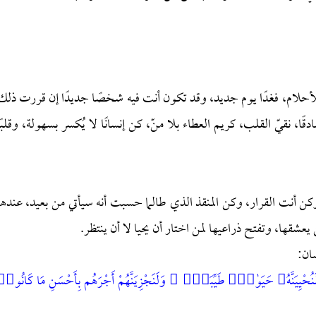
لام، فغدًا يوم جديد، وقد تكون أنت فيه شخصًا جديدًا إن قررت ذلك
، نقيّ القلب، كريم العطاء بلا منّ، كن إنسانًا لا يُكسر بسهولة، وقلبًا
، وكن أنت القرار، وكن المنقذ الذي طالما حسبت أنه سيأتي من بعيد، عندها
عشقها، وتفتح ذراعيها لمن اختار أن يحيا لا أن ينتظر.
سان:
نُحْيِيَنَّهُۥ حَيَوٰةًۭ طَيِّبَةًۭ ۖ وَلَنَجْزِيَنَّهُمْ أَجْرَهُم بِأَحْسَنِ مَا كَانُوا