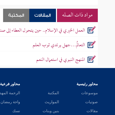
مواد ذات الصله
المقالات
المكتبة
العمل الخيري في الإسلام.. حين يتحول العطاء إلى صنا
التعالُم…جهل يرتدي ثوب العلم
المنهج النبوي في استعمال النعم
محاور رئيسية
محاور فرعية
موسوعات
المكتبة
الرحمة المهد
صوتيات
المواريث
واحة رمضان
مقالات
بنين وبنات
نسك