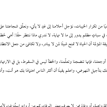
ًا من تكرار الخيبات، نؤجل أحلامنا إلى غدٍ لا يأتي، ونعلّق شجاعتنا على
ي سباتٍ مظلم يدور إلى ما لا نهاية، لا ندري ماذا ننتظر حقًا: أهي لحظة
ة المؤلمة أن الحياة لا تمنح شيئًا لمن لا يبادر، ولا تكافئ من جعل الانتظار
جعتنا، فإنها تنضجنا وتعلّمنا، والخطأ ليس في السقوط، بل في الارتهان
بتأجيل النهوض، واعلم يقينًا أن أكثر الناس اهتمامًا بك هو أنت، وأن
اقة واهية، أو وفاءً ممن لا يعرف معنى الوفاء، كم من أرواح استُنزفت لأنها