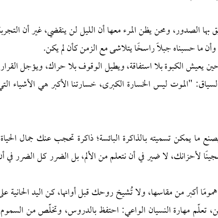
بها الصدور، ومحن يظن المرء معها أن الليل لن ينقضي، غير أن التجربة
 وأن ما حسبناه جبلًا راسخًا يتلاشى مع الزمن كأن لم يكن.
ه حين يعيش الكبوة بلا استفاقة، ويطيل الوقوف بلا حراك، ويؤجل القرار،
لسياق: "الموت ليس الخسارة الكبرى، خسارتنا الأكبر هي الأشياء التي
صنع ما يمكن تسميته بـالذاكرة البائسة؛ ذاكرة تحجب عنك جمال الحياة،
ا لأحزانك، لا ضير في أن نتعلم من الألم، بل الضرر كل الضرر في أن
مومًا أكبر من مقاسها، ولا تُشيخ روحك قبل أوانها، كن اليد الحانية على
، تعلّم مهارة النسيان الواعي: احتفظ بالدروس، وتخلّص من السموم،