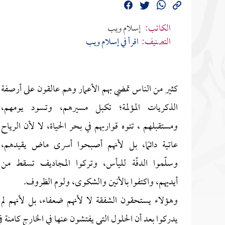
الكاتب:
إسلام ويب
التصنيف:
اقرأ في إسلام ويب
كثير من الناس تمضي بهم الأعمار وهم عالقون على أرصفة
الذكريات المؤلمة؛ تكبل مسيرهم، وتسود يومهم،
ومستقبلهم ، تتوه قواربهم في بحر الحياة، لا لأن الرياح
عاتية دائمًا، بل لأنهم أصبحوا أسرى ماض يقيدهم،
وسلّموا الدفّة لليأس، وتركوا المجاديف تسقط من
أيديهم، واكتفوا بالأنين والشكوى، ولوم الظروف.
وهؤلاء يستحقون الشفقة لا لأنهم ضعفاء، بل لأنهم لم
يدركوا بعد أن الحلول التي يفتشون عنها في الخارج كامنة في