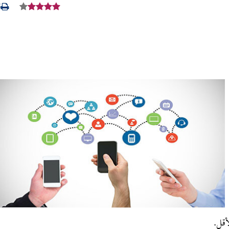
3
أقل.