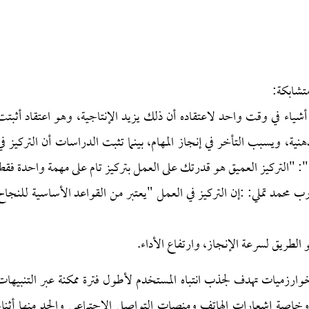
تشابكة:
ياء في وقت واحد لاعتقاده أن ذلك يزيد الإنتاجية، وهو اعتقاد أثبتت
هنية، ويسبب التأخر في إنجاز المهام، بينما تثبت الدراسات أن التركيز في
": "التركيز العميق هو قدرتك على العمل بتركيز تام على مهمة واحدة فقط
ب محمد تملي: :إن التركيز في العمل "يعتبر من القواعد الأساسية للنجاح
و الطريق لسرعة الإنجاز، وارتفاع الأداء.
وارزميات تهدف لجذب انتباه المستخدم لأطول فترة ممكنة عبر التنبيهات
، وخاصة إشعارات الهاتف ومنصات التواصل الاجتماعي والحد منها أثناء