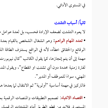
في المستوى الأدائي.
ثانياً: أسباب التشتت
لا يعود التشتت لضعف الإرادة فحسب، بل لعدة عوامل م
•
تعدد المهام ال
واهم
:
وهو انشغال الشخص بالقيام بعدة أش
الوقائع والحقائق خطأه، لأنه في الواقع يستنزف الطاقة الذ
مهمة إلى أن يتم إنجازها، كما يقول الكاتب "كال نيوبورت
لفترة زمنية محددة دون أي تشتت او انقطاع"، ويقول المدر
المهني، سواءً للموظف أو المدير".
فالتركيز في مهمة أساسية "أولوية" ثم الانتقال لما بعدها ه
•
اقتصاد الانتباه
: تصميم التطبيقات والمنصات الرقمية بخ
المستمرة. فلابد من قطع الطريق أمام المشتتات الرقمية