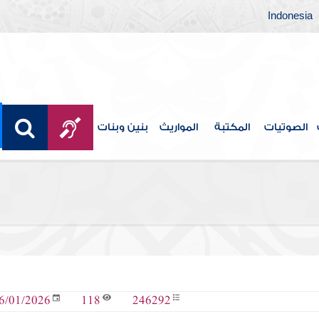
Indonesia
الصوتيات
المكتبة
المواريث
بنين وبنات
118
246292
6/01/2026