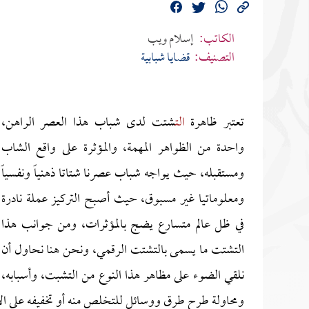
الكاتب:
إسلام ويب
التصنيف:
قضايا شبابية
تعتبر ظاهرة
الت
شتت لدى شباب هذا العصر الراهن،
واحدة من الظواهر المهمة، والمؤثرة على واقع الشاب
ومستقبله، حيث يواجه شباب عصرنا شتاتا ذهنياً ونفسياً
ومعلوماتيا غير مسبوق، حيث أصبح التركيز عملة نادرة
في ظل عالم متسارع يضج بالمؤثرات، ومن جوانب هذا
التشتت ما يسمى بالتشتت الرقمي، ونحن هنا نحاول أن
نلقي الضوء على مظاهر هذا النوع من التشبت، وأسبابه،
ومحاولة طرح طرق ووسائل للتخلص منه أو تخفيفه على ال