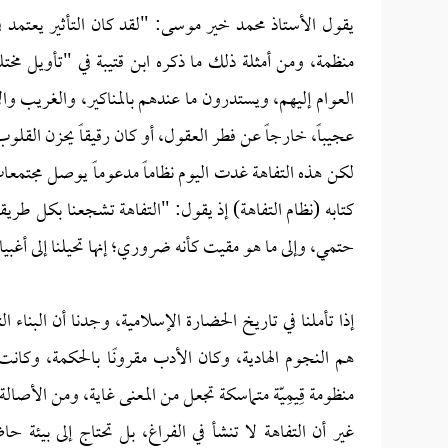
يقول الأستاذ محمد خير موسى: "لقد كان التأثير يعتمد ف
منظمة، ومن أمثلة ذلك ما ذكره ابن قتيبة في "تأويل مخ
العوام إليهم، ويستدرون ما عندهم بالمناكير، والغريب و
عجيباً، خارجاً عن فطر العقول، أو كان رقيقاً يحزن القلو
لكن هذه التفاهة غدت اليوم نظاماً مدعوماً يوصل مجتمعات 
كتابه (نظام التفاهة) إذ يقول: "التفاهة تشجعنا بكل طريقة 
حتمي، وإلى ما هو مقيت كأنه ضروري؛ إنها تحيلنا إلى أغبيا
إذا تأملنا في تاريخ الحضارة الإسلامية، وجدنا أن البناء ا
هم النجوم الهادية، وكان الأدب مقرونًا بالحكمة، وكان
منظومة قِيمِيّة متماسكة تجعل من المعنى غاية، ومن الأصالة أ
غير أن التفاهة لا تنشأ في الفراغ، بل تحتاج إلى بيئة حا