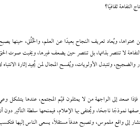
ج التفاهة ثقافيًا؟
محتواها، ويُعاد تعريف النجاح بعيدًا عن العلم، والخُلُق، حينها يصبح
فالتفاهة لا تنتصر بذاتها، بل تنتصر حين يضعف غيرها، ويخبت صوت الحق
ر والضجيج، وتتبدل الأولويات، ويُفسح المجال لمن يُجيد إثارة الانتباه لا
ا، فإذا صعد إلى الواجهة من لا يمثلون قيّم المجتمع، عندها يتشكل وعي
وصفها نموذجًا ناجحًا، ويُحتفى بها الإعلام، فيمنحها سلطة التأثير دون أن
تشار إلى واقع ملموس، وتصبح هدفاً مستقلاً، يسعى الناس إليها فتكسب