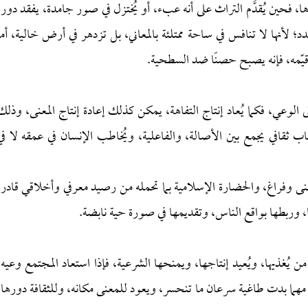
 فحين يُقدَّم التراث على أنه عبء، أو يُختزل في صور جامدة، يفقد دوره
؛ لأنها لا تنافس في ساحة ممتلئة بالمعاني، بل تزدهر في أرض خالية، أما
 قيّمه، فإنه يصبح حصنًا ضد السطحية.
الوعي، فكما يُعاد إنتاج التفاهة، يمكن كذلك إعادة إنتاج المعنى، وذلك
طاب ثقافي يجمع بين الأصالة، والفاعلية، ويُخاطب الإنسان في عمقه لا في
ى وفراغ، والحضارة الإسلامية بما تحمله من رصيد معرفي وأخلاقي قادرة
ا، وربطها بواقع الناس، وتقديمها في صورة حية نابضة.
من يُغذيها، ويُعيد إنتاجها، ويمنحها الشرعية، فإذا استعاد المجتمع وعيه،
 مهما بدت طاغية سرعان ما تنحسر، ويعود للمعنى مكانه، وللثقافة دورها،