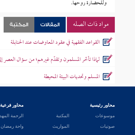
وللحضارة روحها.
مواد ذات الصله
المقالات
المكتبة
القواعد الفقهية في عقود المعاوضات عند الحنابلة
لماذا تأخّر المسلمون وتقدّم غيرهم؛ من سؤال العصر إ
المسلم وتحديات البيئة المحيطة
محاور رئيسية
محاور فرعية
موسوعات
المكتبة
الرحمة المهد
صوتيات
المواريث
واحة رمضان