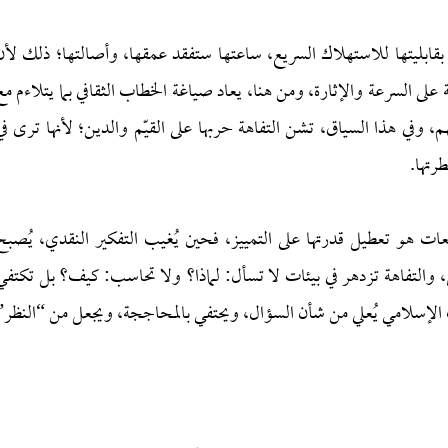
 بقابليتها للاستهلاك السريع، ساعتها ستفقد عمقها، وأصالتها؛ ذلك لأن
 على السرعة والإثارة، ومن هنا، يعاد صياغة الخطاب الثقافي بما يتلاءم مع
 وفي هذا السياق، تشن التفاهة حربها على القيّم والدين؛ لأنها ترى في
رتها.
ات هو تعطيل قدرتها على التمييز، فحين يُغيب التفكير النقدي، يُصبح
، والتفاهة تزدهر في بيئات لا تسأل: لماذا؟ ولا تحاسب: كيف؟ بل تكتفي
الإسلامي يُعلي من شأن السؤال، ويحتفي بالمحاججة، ويجعل من “النظر”