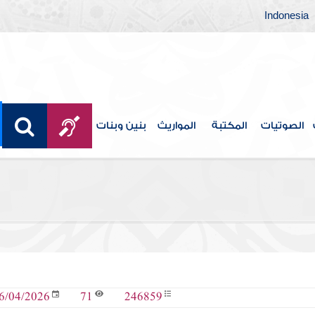
Indonesia
الصوتيات
المكتبة
المواريث
بنين وبنات
71
246859
6/04/2026