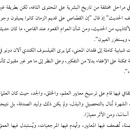
ي مراحل مختلفة من تاريخ البشرية على المحتوى التافه، لكن بطريقة غير
تلف الحديث" إذ قال "إن القصّاص على قديم الزمان كانوا يميلون وجوه
الأكاذيب من الحديث، ومن شأن العوام القعود عند القاص، ما كان حديثه
ب ويستغزر العيون".
شبابية كاملة إلى فقدان المعنى، كما يرى الفيلسوف الكندي آلان دونو في
ممكنة على الإغفاء بدلا من التفكير، وعلى النظر إلى ما هو غير مقبول كأنه
ء".
لثقافي فيها قام على ترسيخ معايير العلم، والخلق، والجد، حيث كان العلماء
ت الشهرة تُنال بالتحصيل والبذل، ولم يكن ذلك وليد الصدفة، بل نتيجة
ساسًا، ومن الأثر معيارًا.
ضنة، تُضعف فيها المعايير، وتُهدم فيها المرجعيات، ويُستبدل فيها العمق