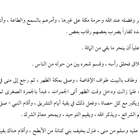
 وفضله عند الله وحرمة مكة على غيرها ، وأمرهم بالسمع والطاعة ، وأن
بعده كفاراً يضرب بعضهم رقاب بعض .
ياً أن ينحر ما بقي من المائة .
حلاق فحلق رأسه ، وقسم شعره بين من حوله من الناس .
 ، وطاف بالبيت طواف الإفاضة ، وصلى بمكة الظهر ، ثم رجع إلى منى في
، فلما زالت ودخل وقت الظهر أتى الجمرات ، فبدأ بالجمرة الصغرى ثم
كبر مع كل حصاة ، وفعل ذلك في بقية أيام التشريق ، وأقام النبي - صلى
 الشرائع ، ويذكر الله ، ويقيم التوحيد ، ويمحو معالم الشرك .
 عليه وسلم من منى ، فنزل بخيف بني كنانة من الأبطح ، وأقام هناك بقية