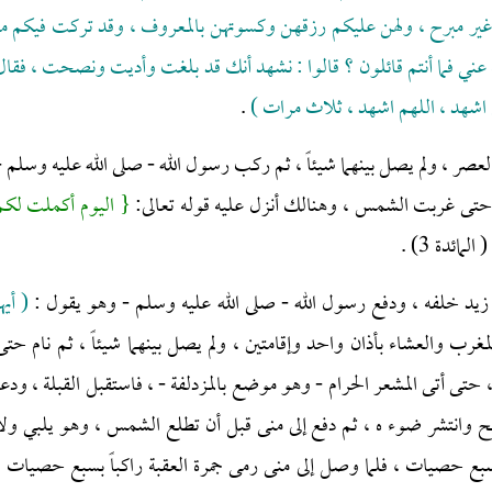
ير مبرح ، ولهن عليكم رزقهن وكسوتهن بالمعروف ، وقد تركت فيكم ما
ن عني فما أنتم قائلون ؟ قالوا : نشهد أنك قد بلغت وأديت ونصحت ، فقال
هم اشهد ، اللهم اشهد ، ثلاث مرات )
.
العصر ، ولم يصل بينهما شيئاً ، ثم ركب رسول الله - صلى الله عليه وسلم -
ً حتى غربت الشمس ، وهنالك أنزل عليه قوله تعالى:
{ اليوم أكملت لكم
( المائدة 3) .
د خلفه ، ودفع رسول الله - صلى الله عليه وسلم - وهو يقول :
( أيها
لمغرب والعشاء بأذان واحد وإقامتين ، ولم يصل بينهما شيئاً ، ثم نام حتى
تى أتى المشعر الحرام - وهو موضع بالمزدلفة - ، فاستقبل القبلة ، ودعا
بح وانتشر ضوء ه ، ثم دفع إلى منى قبل أن تطلع الشمس ، وهو يلبي ولا
 سبع حصيات ، فلما وصل إلى منى رمى جمرة العقبة راكباً بسبع حصيات ،