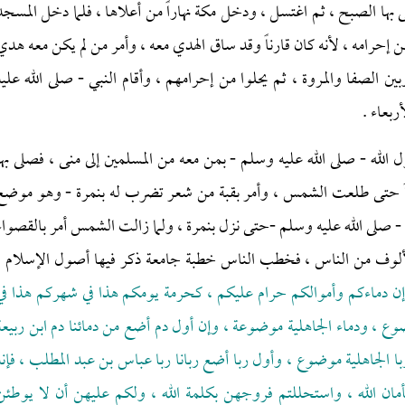
 بها الصبح ، ثم اغتسل ، ودخل مكة نهاراً من أعلاها ، فلما دخل المسجد
ن إحرامه ، لأنه كان قارناً وقد ساق الهدي معه ، وأمر من لم يكن معه هدي
ن الصفا والمروة ، ثم يحلوا من إحرامهم ، وأقام النبي - صلى الله عليه
ربعاء .
له - صلى الله عليه وسلم - بمن معه من المسلمين إلى منى ، فصلى بها
اً حتى طلعت الشمس ، وأمر بقبة من شعر تضرب له بنمرة - وهو موضع
صلى الله عليه وسلم -حتى نزل بنمرة ، ولما زالت الشمس أمر بالقصواء
ألوف من الناس ، فخطب الناس خطبة جامعة ذكر فيها أصول الإسلام ،
إن دماءكم وأموالكم حرام عليكم ، كحرمة يومكم هذا في شهركم هذا في
ع ، ودماء الجاهلية موضوعة ، وإن أول دم أضع من دمائنا دم ابن ربيعة
 الجاهلية موضوع ، وأول ربا أضع ربانا ربا عباس بن عبد المطلب ، فإنه
بأمان الله ، واستحللتم فروجهن بكلمة الله ، ولكم عليهن أن لا يوطئن