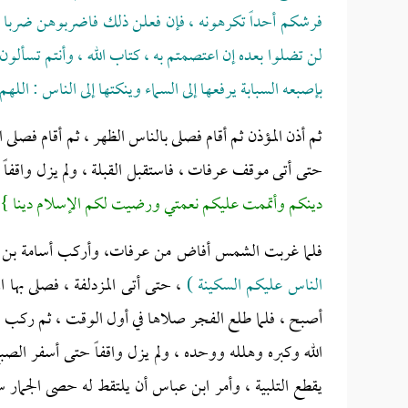
فرشكم أحداً تكرهونه ، فإن فعلن ذلك فاضربوهن ضربا غ
لن تضلوا بعده إن اعتصمتم به ، كتاب الله ، وأنتم تسألو
بإصبعه السبابة يرفعها إلى السماء وينكتها إلى الناس : الل
ثم أذن المؤذن ثم أقام فصلى بالناس الظهر ، ثم أقام فصلى 
حتى أتى موقف عرفات ، فاستقبل القبلة ، ولم يزل واقفا
دينكم وأتممت عليكم نعمتي ورضيت لكم الإسلام دينا }
فلما غربت الشمس أفاض من عرفات، وأركب أسامة بن زي
الناس عليكم السكينة )
، حتى أتى المزدلفة ، فصلى بها ا
أصبح ، فلما طلع الفجر صلاها في أول الوقت ، ثم ركب ، ح
الله وكبره وهلله ووحده ، ولم يزل واقفاً حتى أسفر الص
يقطع التلبية ، وأمر ابن عباس أن يلتقط له حصى الجمار