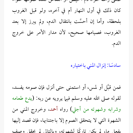
كان ذلك في أول النهار أم في آخره، ولو قبل الغروب
بلحظة، وأما إن أحسَّت بانتقال الدم، ولم يبرز إلا بعد
الغروب، فصيامها صحيح، لأن مدار الأمر على خروج
الدم.
سادسًا: إنزال المني باختياره
فمن قبَّل أو لمس، أو استمنى حتى أنزل فإن صومه يفسد،
لقوله صلى الله عليه وسلم فيما يرويه عن ربه: (
يدع طعامه
وشرابه وشهوته من أجلي
) رواه
أحمد
، وخروج المني من
الشهوة التي لا يتحقق الصوم إلا باجتنابها، فإن قصد إليها
بفعل ما، لم يكن تاركًا لشهوته، وبالتالي لم يحقق وصف