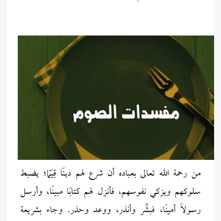
من رحمة الله تعالى بعباده أن شرع لهم دينًا قِيَمًا؛ يضبط
سلوكهم ويزكي نفوسهم، فأنزل لهم كتابًا مبينًا، وأرسل
رسولاً أمينًا، فبشَّر وأنذر، ووعد وحذر. وجاء بشريعة