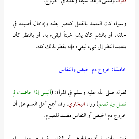
داود
، ومعنى ذرعه: سبقه وغلبه في الخروج.
وسواء كان التعمد بالفعل كعصر بطنه وإدخال أصبعه في
حلقه، أو بالشم كأن يشم شيئاً ليقيء به، أو بالنظر كأن
يتعمد النظر إلى شيء ليقيء فإنه يفطر بذلك كله.
خامسًا: خروج دم الحيض والنفاس
لقوله صلى الله عليه وسلم في المرأة: (
أليس إذا حاضت لم
تصل ولم تصم
) رواه
البخاري
.
وقد أجمع أهل العلم على أن
خروج دم الحيض أو النفاس مفسد للصوم.
فمتى رأت المرأة دم الحيض أو النفاس فسد صومها سواء