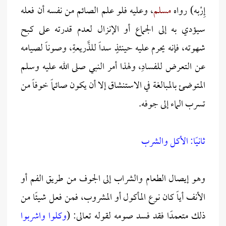
إِرْبه) رواه
مسلم
، وعليه فلو علم الصائم من نفسه أن فعله
سيؤدي به إلى الجماع أو الإنزال لعدم قدرته على كبح
شهوته، فإنه يحرم عليه حينئذٍ سداً للذَّريعةِ، وصوناً لصيامه
عن التعرض للفسادِ، ولهذا أمر النبي صلى الله عليه وسلم
المتوضئ بالمبالغة في الاستنشاق إلا أن يكون صائماً خوفاً من
تسرب الماء إلى جوفه.
ثانيًا: الأكل والشرب
وهو إيصال الطعام والشراب إلى الجوف من طريق الفم أو
الأنف أياً كان نوع المأكول أو المشروب، فمن فعل شيئًا من
ذلك متعمدًا فقد فسد صومه لقوله تعالى: (
وكلوا واشربوا