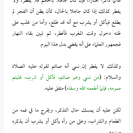
عالماً ذاكراً مختاراً، فإن كان جاهلا بالحكم فلا يفطر، ولا
يفطر كذلك إذا كان جاهلا بالحال، كأن يظن أن الفجر لم
يطلع فيأكل أو يشرب مع أنه قد طلع، وأما من غلب على
ظنه دخول وقت المغرب فأفطر، ثم تبين بقاء النهار
فجمهور العلماء على أنه يقضي بدل هذا اليوم.
وكذلك لا يفطر إن نسي أنه صائم لقوله عليـه الصـلاة
والسلام: (
من نسي وهو صائم، فأكل أو شرب، فليتم
صومه، فإنما أطعمه الله وسقاه
) متفق عليه.
لكن عليه أن يمسك حال التذكر، ويخرج ما في فمه من
الطعام والشراب، وعلى من رآه يأكل أو يشرب أن يذكره
وينبهه.