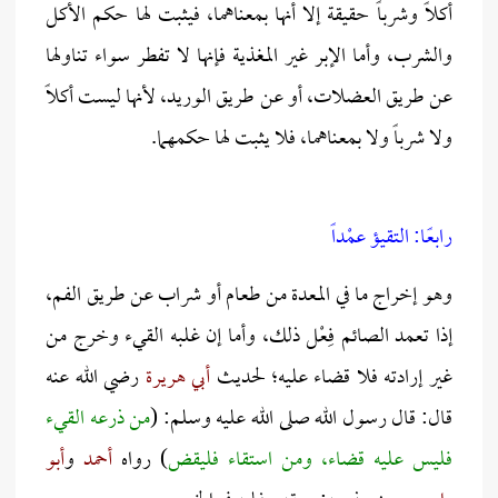
أكلاً وشرباً حقيقة إلا أنها بمعناهما، فيثبت لها حكم الأكل
والشرب، وأما الإبر غير المغذية فإنها لا تفطر سواء تناولها
عن طريق العضلات، أو عن طريق الوريد، لأنها ليست أكلاً
ولا شرباً ولا بمعناهما، فلا يثبت لها حكمهما.
رابعًا: التقيؤ عمْداً
وهو إخراج ما في المعدة من طعام أو شراب عن طريق الفم،
إذا تعمد الصائم فِعْل ذلك، وأما إن غلبه القيء وخرج من
غير إرادته فلا قضاء عليه؛ لحديث
أبي هريرة
رضي الله عنه
قال: قال رسول الله صلى الله عليه وسلم: (
من ذرعه القيء
فليس عليه قضاء، ومن استقاء فليقض
) رواه
أحمد
و
أبو