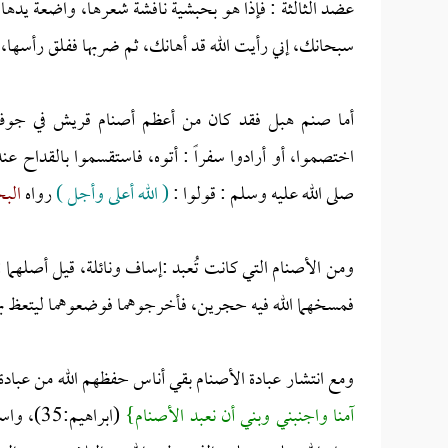
عضد الثالثة : فإذا هو بحبشية نافشة شعرها، واضعة يدها 
سبحانك، إني رأيت الله قد أهانك، ثم ضربها ففلق رأسها، ف
أما صنم هبل فقد كان من أعظم أصنام قريش في جوف ا
اختصموا، أو أرادوا سفراً : أتوه، فاستقسموا بالقداح عن
صلى الله عليه وسلم : قولوا :
( الله أعلى وأجل )
رواه
الب
ومن الأصنام التي كانت تُعبد :إساف ونائلة، قيل أصلهما :
فمسخهما الله فيه حجرين، فأخرجوهما فوضعوهما ليتعظ بهما
ومع انتشار عبادة الأصنام بقي أناس حفظهم الله من عباد
آمنا واجنبني وبني أن نعبد الأصنام}
(ابراهي