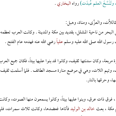
َنَسَّخَ العلم عُبدَت)
رواه
البخاري
.
لاَّت، والعزَّى، ومناة، وهبل:
البحر من ناحية المشلل، بقديد بين مكة والمدينة . وكانت العرب تعظمه،
 رسول الله صلى الله عليه وسلم
علياً
رضي الله عنه فهدمه عام الفتح .
بعة، وكان سدنتها ثقيف، وكانوا قد بنوا عليها بيتاً، فكان جميع العرب
لات، وتيم اللات، وهي في موضع منارة مسجد الطائف . فلما أسلمت ثقيف،
ا، وحرقها بالنار.
 فوق ذات عرق، وبنوا عليها بيتاً، وكانوا يسمعون منها الصوت، وكانت
م مكة ، بعث
خالد بن الوليد
فأتاها فعضدها، وكانت ثلاث سمرات، فلما