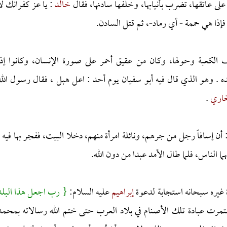
على عاتقها، تضرب بأنيابها، وخلفها سادنها، فقال
خالد
: يا عز كفرانك لا
إذا هي حممة - أي رماد-، ثم قتل السادن.
لكعبة وحولها، وكان من عقيق أحمر على صورة الإنسان، وكانوا إذا
ده . وهو الذي قال فيه أبو سفيان يوم أحد : اعل هبل ، فقال رسول الله
خاري
.
 أن إسافاً رجل من جرهم، ونائلة امرأة منهم، دخلا البيت، ففجر بها فيه .
 الناس، فلما طال الأمد عبدا من دون الله.
ة غيره سبحانه استجابة لدعوة
إبراهيم
عليه السلام:
{ رب اجعل هذا البلد
م:35)، واستمرت عبادة تلك الأصنام في بلاد العرب حتى ختم الله رسالاته بمحمد