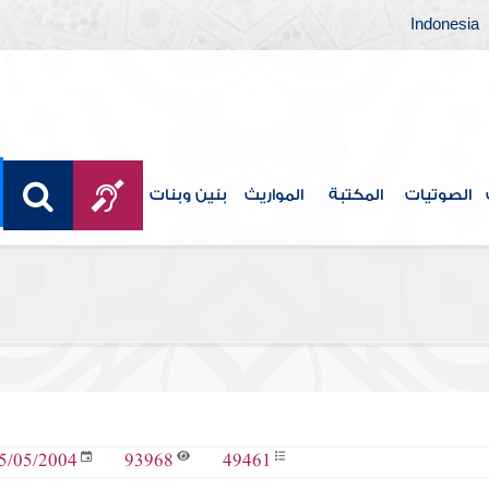
Indonesia
الصوتيات
المكتبة
المواريث
بنين وبنات
93968
49461
5/05/2004