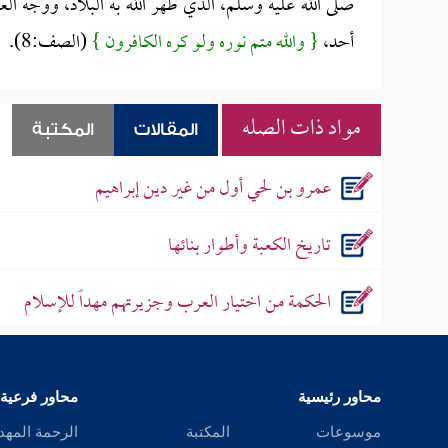
صلى الله عليه وسلم، الذي طهر الله به البلاد، ووجه العب
أحد،
{ والله متم نوره ولو كره الكافرون }
(الصف:8).
مواد ذات الصله
المقالات
المكتبة
عمرو بن لحي أول من غير دين إبراهيم
تاريخ الكعبة وأطوار بنائها
الحكمة من اختيار العرب وجزيرتهم مهداً للإسلام
محاور رئيسية
محاور فرعية
موسوعات
المكتبة
الرحمة المهد