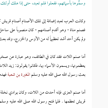
وسمُّوها بأسمائهم، ففعلوا فلم تعبد، حتى إذا هلك أولئك، وت
وكانت العرب تعبد إضافة إلى تلك الأصنام أصنام قريش كال
فصنم مناة - وهو أقدم أصنامهم - كان منصوباً على ساحل 
ولم يكن أحد أشد تعظيماً له من الأوس والخزرج، وقد بعث
أما صنم اللات فقد كان في الطائف، وهو عبارة عن صخرة مر
يعظمونها، ويسمون الأسماء بها، فكانوا يقولون: زيد ال
بعث رسول الله صلى الله عليه وسلم
المغيرة بن شعبة
فهدمه
أما صنم العزى فإنه أحدث من اللات، وكان بوادي نخلة ،
قريش تعظمها . فلما فتح رسول الله صلى الله عليه وسل