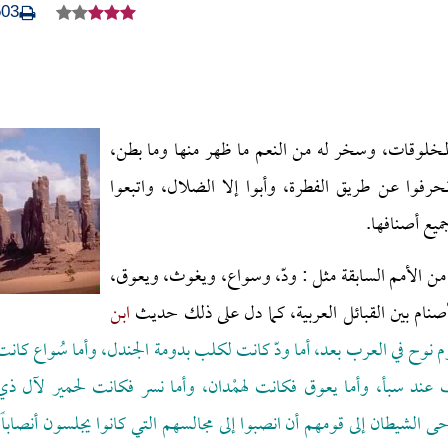
503
المخلوقات، وسخر له من النعم ما ظهر منها وما بطن،
نحرفوا عن طريق الفطرة، وأبوا إلا الضلال، واتبعوا
ميع أصنافها.
ن الأمم السابقة مثل : ودّ، وسواع، ويغوث، ويعوق،
نام بين القبائل العربية، كما دل على ذلك حديث
ابن
 نوح في العرب بعد، أما ودّ كانت لكلب بدومة الجندل، وأما سُواع كانت
 عند سبأ، وأما يعوق فكانت لهمْدان، وأما نسر فكانت لحمير لآل ذي
 الشيطان إلى قومهم أن انصبوا إلى مجالسهم التي كانوا يجلسون أنصاباً،