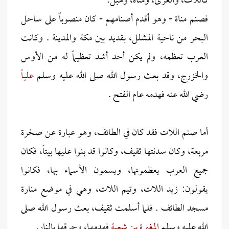
كاللاَّت، والعزَّى، ومناة، وهبل:
فصنم مناة - وهو أقدم أصنامهم - كان منصوباً على ساحل
البحر من ناحية المشلل، بقديد بين مكة والمدينة . وكانت
العرب تعظمه، ولم يكن أحد أشد تعظيماً له من الأوس
والخزرج، وقد بعث رسول الله صلى الله عليه وسلم
علياً
رضي الله عنه فهدمه عام الفتح .
أما صنم اللات فقد كان في الطائف، وهو عبارة عن صخرة
مربعة، وكان سدنتها ثقيف، وكانوا قد بنوا عليها بيتاً، فكان
جميع العرب يعظمونها، ويسمون الأسماء بها، فكانوا
يقولون: زيد اللات، وتيم اللات، وهي في موضع منارة
مسجد الطائف . فلما أسلمت ثقيف، بعث رسول الله صلى
الله عليه وسلم
المغيرة بن شعبة
فهدمها، وحرقها بالنار.