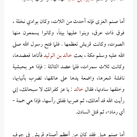
أما صنم العزى فإنه أحدث من اللات، وكان بوادي نخلة ،
فوق ذات عرق، وبنوا عليها بيتاً، وكانوا يسمعون منها
الصوت، وكانت قريش تعظمها . فلما فتح رسول الله صلى
الله عليه وسلم مكة ، بعث
خالد بن الوليد
فأتاها فعضدها،
وكانت ثلاث سمرات، فلما عضد الثالثة : فإذا هو بحبشية
نافشة شعرها، واضعة يدها على عاتقها، تضرب بأنيابها،
وخلفها سادنها، فقال
خالد
: يا عز كفرانك لا سبحانك، إني
رأيت الله قد أهانك، ثم ضربها ففلق رأسها، فإذا هي حممة -
أي رماد-، ثم قتل السادن.
أما صنم هبل فقد كان من أعظم أصنام قريش في جوف