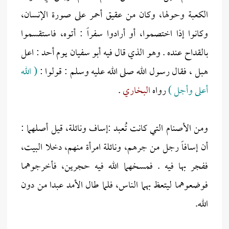
الكعبة وحولها، وكان من عقيق أحمر على صورة الإنسان،
وكانوا إذا اختصموا، أو أرادوا سفراً : أتوه، فاستقسموا
بالقداح عنده . وهو الذي قال فيه أبو سفيان يوم أحد : اعل
هبل ، فقال رسول الله صلى الله عليه وسلم : قولوا :
( الله
أعلى وأجل )
رواه
البخاري
.
ومن الأصنام التي كانت تُعبد :إساف ونائلة، قيل أصلهما :
أن إسافاً رجل من جرهم، ونائلة امرأة منهم، دخلا البيت،
ففجر بها فيه . فمسخهما الله فيه حجرين، فأخرجوهما
فوضعوهما ليتعظ بهما الناس، فلما طال الأمد عبدا من دون
الله.