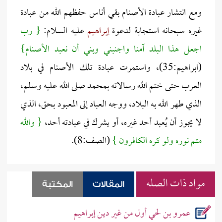
ومع انتشار عبادة الأصنام بقي أناس حفظهم الله من عبادة
غيره سبحانه استجابة لدعوة
إبراهيم
عليه السلام:
{ رب
اجعل هذا البلد آمنا واجنبني وبني أن نعبد الأصنام}
(ابراهيم:35)، واستمرت عبادة تلك الأصنام في بلاد
العرب حتى ختم الله رسالاته بمحمد صلى الله عليه وسلم،
الذي طهر الله به البلاد، ووجه العباد إلى المعبود بحق، الذي
لا يجوز أن يُعبد أحد غيره، أو يشرك في عبادته أحد،
{ والله
متم نوره ولو كره الكافرون }
(الصف:8).
مواد ذات الصله
المقالات
المكتبة
عمرو بن لحي أول من غير دين إبراهيم