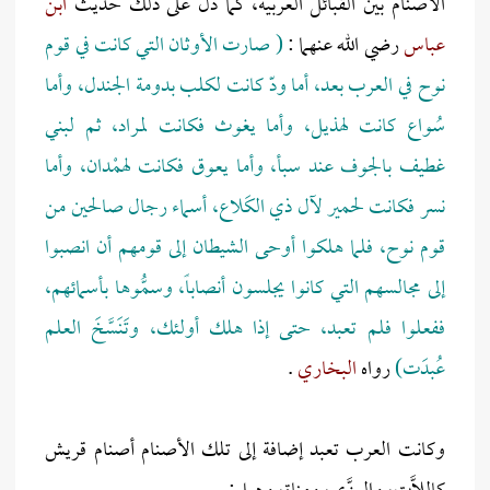
الأصنام بين القبائل العربية، كما دل على ذلك حديث
ابن
عباس
رضي الله عنهما :
( صارت الأوثان التي كانت في قوم
نوح في العرب بعد، أما ودّ كانت لكلب بدومة الجندل، وأما
سُواع كانت لهذيل، وأما يغوث فكانت لمراد، ثم لبني
غطيف بالجوف عند سبأ، وأما يعوق فكانت لهمْدان، وأما
نسر فكانت لحمير لآل ذي الكَلاع، أسماء رجال صالحين من
قوم نوح، فلما هلكوا أوحى الشيطان إلى قومهم أن انصبوا
إلى مجالسهم التي كانوا يجلسون أنصاباً، وسمُّوها بأسمائهم،
ففعلوا فلم تعبد، حتى إذا هلك أولئك، وتَنَسَّخَ العلم
عُبدَت)
رواه
البخاري
.
وكانت العرب تعبد إضافة إلى تلك الأصنام أصنام قريش