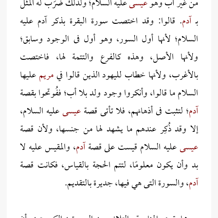
من غير أب وهو
عيسى
عليه السلام؛ ولذلك ضَرَب له المثل
بـ
آدم
. قالوا: وقد اختصت سورة البقرة بذكر آدم عليه
السلام؛ لأنها أول السور، وهو أول فى الوجود وسابق؛
ولأنها الأصل، وهذه كالفرع والتتمة لها، فاختصت
بالأغرب، ولأنها خطاب لليهود الذين قالوا في
مريم
عليها
السلام ما قالوا، وأنكروا وجود ولد بلا أب؛ ففُوتحوا بقصة
آدم
؛ لتثبت فى أذهانهم، فلا تأتى قصة
عيسى
عليه السلام،
إلا وقد ذُكِر عندهم ما يشهد لها من جنسها، ولأن قصة
عيسى
عليه السلام قيست على قصة
آدم
، والمقيس عليه لا
بد وأن يكون معلومًا، لتتم الحجة بالقياس، فكانت قصة
آدم
، والسورة التى هي فيها، جديرة بالتقديم.