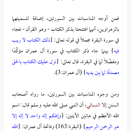
فمن أوجه المناسبات بين السورتين، إضافة لتسميتهما
بالزهراوين، أنهما افتتحتا بذكر الكتاب - وهو القرآن - فجاء
في سورة البقرة مجملاً في قوله تعالى: {
ذلك الكتاب لا ريب
فيه
} بينما جاء ذكر الكتاب في سورة آل عمران مؤكِّدًا
ومفصِّلاً لما في البقرة، قال تعالى: {
نزل عليك الكتاب بالحق
مصدقًا لما بين يديه
} (آل عمران:3).
ومن وجوه المناسبات بين السورتين، ما رواه أصحاب
السنن إلا
النسائي
، أن النبي صلى الله عليه وسلم قال: اسم
الله الأعظم في هاتين الآيتين: {
وإلهكم إله واحد لا إله إلا
هو الرحمن الرحيم
} (البقرة:163) وفاتحة آل عمران: {
الله