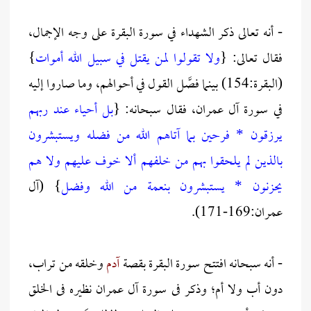
- أنه تعالى ذكر الشهداء في سورة البقرة على وجه الإجمال،
فقال تعالى: {
ولا تقولوا لمن يقتل في سبيل الله أموات
}
(البقرة:154) بينما فصَّل القول في أحوالهم، وما صاروا إليه
في سورة آل عمران، فقال سبحانه: {
بل أحياء عند ربهم
يرزقون * فرحين بما آتاهم الله من فضله ويستبشرون
بالذين لم يلحقوا بهم من خلفهم ألا خوف عليهم ولا هم
يحزنون * يستبشرون بنعمة من الله وفضل
} (آل
عمران:169-171).
- أنه سبحانه افتتح سورة البقرة بقصة
آدم
وخلقه من تراب،
دون أب ولا أم؛ وذكر فى سورة آل عمران نظيره فى الخلق