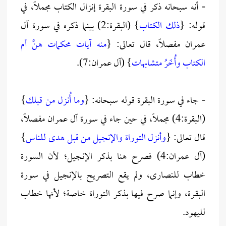
- أنه سبحانه ذكر في سورة البقرة إنزال الكتاب مجملاً، في
قوله: {
ذلك الكتاب
} (البقرة:2) بينما ذكره في سورة آل
عمران مفصلاً، قال تعالى: {
منه آيات محكمات هنَّ أم
الكتاب وأُخَرُ متشابهات
} (آل عمران:7).
- جاء في سورة البقرة قوله سبحانه: {
وما أُنزل من قبلك
}
(البقرة:4) مجملاً، في حين جاء في سورة آل عمران مفصلاً،
قال تعالى: {
وأنزل التوراة والإنجيل من قبل هدى للناس
}
(آل عمران:4) فصرح هنا بذكر الإنجيل؛ لأن السورة
خطاب للنصارى، ولم يقع التصريح بالإنجيل في سورة
البقرة، وإنما صرح فيها بذكر التوراة خاصة؛ لأنها خطاب
لليهود.