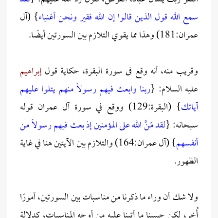
سمع الله قول الذين قالوا إن الله فقير ونحن أغنياء
} (آل
عمران:181) وهذا مما يقوي التلازم بين السورتين أيضًا.
وقريب منه، أنه وقع فى سورة البقرة، حكاية قول
إبراهيم
عليه السلام: {
ربنا وابعث فيهم رسولاً منهم يتلوا عليهم
آياتك
} (البقرة:129) ووقع في سورة آل عمران قوله
سبحانه: {
لقد مَنَّ الله على المؤمنين إذ بعث فيهم رسولاً من
أنفسهم
} (آل عمران:164) والتلازم بين الآيتين هنا في غاية
الظهور.
ولا شك أن وراء ما ذكرنا من مناسبات بين السورتين، أمورًا
أُخر، لكن حسبنا ما أتينا عليه من أوجه المناسبات، كدلالة