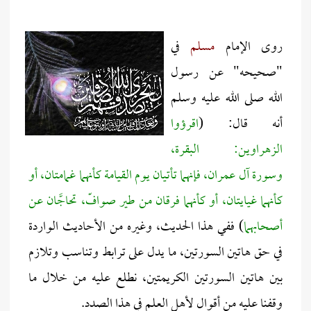
روى الإمام
مسلم
في
"صحيحه" عن رسول
الله صلى الله عليه وسلم
أنه قال: (
اقرؤوا
الزهراوين: البقرة،
وسورة آل عمران، فإنهما تأتيان يوم القيامة كأنهما غمامتان، أو
كأنهما غيايتان، أو كأنهما فرقان من طير صوافّ، تحاجَّان عن
أصحابهما
) ففي هذا الحديث، وغيره من الأحاديث الواردة
في حق هاتين السورتين، ما يدل على ترابط وتناسب وتلازم
بين هاتين السورتين الكريمتين، نطلع عليه من خلال ما
وقفنا عليه من أقوال لأهل العلم في هذا الصدد.