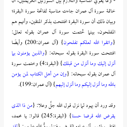
- ومما يقوي المناسبة والتلازم بين السورتين الكريمتين، أن
خاتمة سورة آل عمران جاءت مناسبة لفاتحة سورة البقرة؛
وبيان ذلك أن سورة البقرة افتتحت بذكر المتقين، وأنهم هم
المفلحون، بينما خُتمت سورة آل عمران بقوله تعالى:
{
واتقوا الله لعلكم تفلحون
} (آل عمران:200) وأيضًا
افتتحت سورة البقرة بقوله سبحانه: {
والذين يؤمنون بما
أنزل إليك وما أنزل من قبلك
} (البقرة:4) وختمت سورة
آل عمران بقوله سبحانه: {
وإن من أهل الكتاب لمن يؤمن
بالله وما أنزل إليكم وما أنزل إليهم
} (آل عمران:199).
وقد ورد أن يهود لما نزل قول الله جلَّ وعلا: {
من ذا الذى
يقرض الله قرضا حسنا
} (البقرة:245) قالوا: يا محمد،
افتقر ربك يسأل عباده القرض، فنزل ردُّ الله عليهم: {
لقد