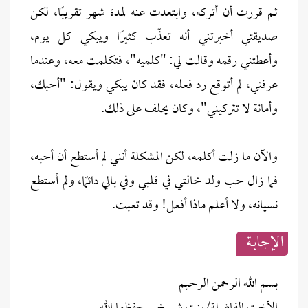
ثم قررت أن أتركه، وابتعدت عنه لمدة شهر تقريبًا، لكن
صديقتي أخبرتني أنه تعذّب كثيرًا ويبكي كل يوم،
وأعطتني رقمه وقالت لي: "كلميه"، فتكلمت معه، وعندما
عرفني، لم أتوقع رد فعله، فقد كان يبكي ويقول: "أحبك،
وأمانة لا تتركيني"، وكان يحلف على ذلك.
والآن ما زلت أكلمه، لكن المشكلة أنني لم أستطع أن أحبه،
فما زال حب ولد خالتي في قلبي وفي بالي دائمًا، ولم أستطع
نسيانه، ولا أعلم ماذا أفعل! وقد تعبت.
الإجابــة
بسم الله الرحمن الرحيم