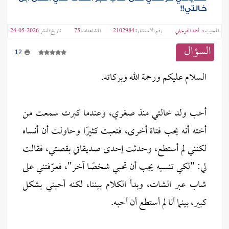
خالتي!!
المجيب
د. أحمد الفرجابي
رقم الاستشارة
2102984
المشاهدات
75
تاريخ النشر
2026-05-24
السؤال
12
السلام عليكم ورحمة الله وبركاته.
أحب ولد خالتي منذ صغري، وعندما كبرت سمعت من
أخته أنه يحب فتاة أخرى، فتعبت كثيرًا وحاولت أن أنساه
لكنني لم أستطع، وحدثت إحدى صديقاتي بقصتي، فقالت
لي: "لكي تنسيه يجب أن تحبي شخصًا آخر"، فعرّفتني على
شاب عبر الشات، وبدأ الكلام بيننا، لكنه أحبني بشكل
كبير، بينما أنا لم أستطع أن أحبه.