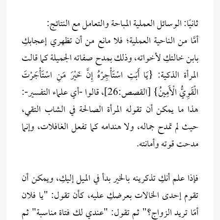
ثانيًا: الوسائل العملية المباحة والتعامل مع النتائج:
أمَّا من الناحية العملية؛ فلا مانع من أن تظهري إعجابكِ
بابن خالتكِ لأخواته، وذلك بمدح صفاته الجميلة كما قالت
المرأة الذكية: {يَا أَبَتِ اسْتَأْجِرْهُ إِنَّ خَيْرَ مَنِ اسْتَأْجَرْتَ
الْقَوِيُّ الْأَمِينُ} [القصص:26]، قالوا -أي علماء التفسير-:
هذا ما يمكن أن تقوله المرأة الصالحة في الشاب التقي،
حيث لم تمدح جماله، ولا هندامه كما تفعل الغافلات، وإنما
مدحت قوته وأمانته.
فإذا علم أنكِ تذكرينه بالخير بدأ في الميل إليكِ، ويمكن أن
تقوم إحدى الخالات بعرضكِ عليه، كأن تقول: "يا فلان
أمَا تريد الزواج؟" ثم تقول: "عندي لك فتاة مناسبة" ثم