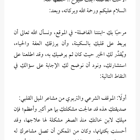
الأخت الفاضلة/ بنت شيوخ .. حفظها الله.
السلام عليكم ورحمة الله وبركاته، وبعد:
مرحبًا بكِ -ابنتنا الفاضلة- في الموقع، ونسأل الله تعالى أن
يربط على قلبكِ بالسكينة، وأن يرزقكِ العفة والحياء،
ويُقدِّر لكِ الخير حيث كان ثم يرضيكِ به، وقد اطلعنا على
استشارتكِ، ونود أن نوضح لكِ الإجابة على سؤالكِ في
النقاط التالية:
أولًا: الموقف الشرعي والتربوي من مشاعر الميل القلبي:
صديقتكِ هذه قد عالجت مشكلتكِ بما هو أكبر وأعظم؛ فإن
ميلكِ لابن خالتكِ منذ الصغر مشكلة لها علاجها، وقد
أحسنتِ بكتمانها، وكان من الممكن أن تصل مشاعركِ له