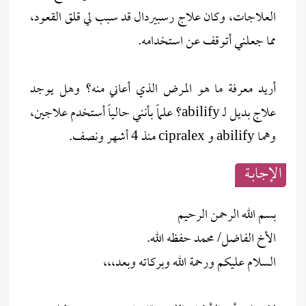
العلاجات، وكان علاج رسبيردال قد سبب لي قلق القعود،
مما جعلني أتوقف عن استخدامه.
أريد معرفة ما هو المرض الذي أعاني منه؟ وهل يوجد
علاج بديل لـ abilify؟ علماً بأنني حالياً أستخدم علاجين،
وهما abilify و cipralex منذ 4 أشهر ونصف.
الإجابــة
بسم الله الرحمن الرحيم
الأخ الفاضل/ محمد حفظه الله.
السلام عليكم ورحمة الله وبركاته وبعد،،،