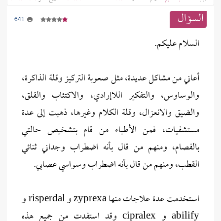
السؤال
641
السلام عليكم.
أعاني من مشاكل عديدة، مثل صعوبة التركيز وقلة الذاكرة،
والوساوس، والتفكير اللاإرادي، والاكتئاب والقلق،
والضيق والانعزال، وقلة الكلام وغيرها، ذهبت إلى عدة
مستشفيات، فمن الأطباء من قام بتشخيص حالتي
بالفصام، ومنهم من قال بأنه اضطراب وجداني ثنائي
القطب، ومنهم من قال بأنه اضطراب وسواسي عصابي.
استخدمت عدة علاجات منها zyprexa و risperdal و
abilify و cipralex وقد استفدت من جميع هذه