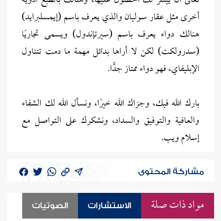
تعالى أن ييسر لك الحصول عليها، وهنالك بالطبع أدوية
أخرى مثل عقار سوليان والذي يعرف باسم (إيمسلبرايد)
هنالك دواء يعرف باسم (سيرتإندول) ويسمى تجاريًا
(سدرولكت) لكن لا أراها بدائل مهمة ما دمت تتناول
الإبليفاي، فهو دواء ممتاز جدًّا.
بارك الله فيك، وجزاك الله خيرًا، ونسأل الله لك الشفاء
والعافية والتوفيق والسداد، ونشكرك على التواصل مع
إسلام ويب.
مشاركة المحتوى
مواد ذات صلة
الاستشارات
الصوتيات