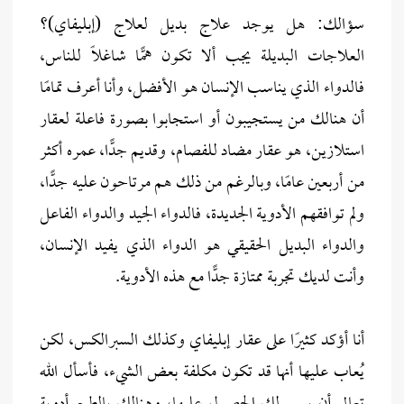
سؤالك: هل يوجد علاج بديل لعلاج (إبليفاي)؟
العلاجات البديلة يجب ألا تكون همًّا شاغلاً للناس،
فالدواء الذي يناسب الإنسان هو الأفضل، وأنا أعرف تمامًا
أن هنالك من يستجيبون أو استجابوا بصورة فاعلة لعقار
استلازين، هو عقار مضاد للفصام، وقديم جدًّا، عمره أكثر
من أربعين عامًا، وبالرغم من ذلك هم مرتاحون عليه جدًّا،
ولم توافقهم الأدوية الجديدة، فالدواء الجيد والدواء الفاعل
والدواء البديل الحقيقي هو الدواء الذي يفيد الإنسان،
وأنت لديك تجربة ممتازة جدًّا مع هذه الأدوية.
أنا أؤكد كثيرًا على عقار إبليفاي وكذلك السبرالكس، لكن
يُعاب عليها أنها قد تكون مكلفة بعض الشيء، فأسأل الله