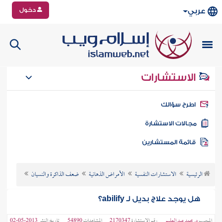
دخول
عربي
الاستشارات
طرح سؤالك
جالات الاستشارة
ائمة المستشارين
الرئيسية
الاستشارات النفسية
الأمراض الذهانية
ضعف الذاكرة والنسيان
هل يوجد علاج بديل لـ abilify؟
المجيب
د. محمد عبد العليم
رقم الاستشارة
2170347
المشاهدات
54890
تاريخ النشر
2013-05-02