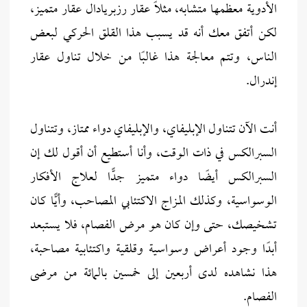
الأدوية معظمها متشابه، مثلاً عقار رزبريادال عقار متميز،
لكن أتفق معك أنه قد يسبب هذا القلق الحركي لبعض
الناس، وتتم معالجة هذا غالبًا من خلال تناول عقار
إندرال.
أنت الآن تتناول الإبليفاي، والإبليفاي دواء ممتاز، وتتناول
السبرالكس في ذات الوقت، وأنا أستطيع أن أقول لك إن
السبرالكس أيضًا دواء متميز جدًّا لعلاج الأفكار
الوسواسية، وكذلك المزاج الاكتئابي المصاحب، وأيًّا كان
تشخيصك، حتى وإن كان هو مرض الفصام، فلا يستبعد
أبدًا وجود أعراض وسواسية وقلقية واكتئابية مصاحبة،
هذا نشاهده لدى أربعين إلى خمسين بالمائة من مرضى
الفصام.