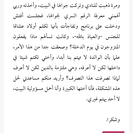
ومرة ذهبت للنادي وتركت جوالها في البيت، وأخذته وربي
ألهمني معرفة الرقم السري لجوالها، فجلست أفتش
ودخلت على برنامج وتفاجأت بأنها تكلم أولاد عشاقا
للجنس -والعياذ بالله-، وكانت تسألهم ماذا يفعلون
المتزوجون في يوم الدخلة؟ وصعقت جدا من هذا الأمر،
علما بأن الوالدة لا تهتم بنا أبدا، وأختي تكتم شيئا في
داخلها لكن لا أعرفه، وهي ملتزمة بالدين لكن لا أعرف
لماذا تصرفت هذا التصرف؟ وأريد منكم مساعدتي لحل
هذه المشكلة، فأنا أختها الكبيرة وأنا أحمل مسؤولية البيت،
لا أحد يهتم غيري.
وشكرا.