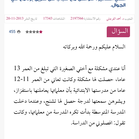
الجوال.
المجيب
د. أحمد الفرجابي
رقم الاستشارة
2197566
المشاهدات
17343
تاريخ النشر
2013-11-20
السؤال
455
السلام عليكم ورحمة الله وبركاته
أنا عندي مشكلة مع أختي الصغيرة التي تبلغ من العمر 13
عاما، حصلت لها مشكلة وكانت تعاني من العمر 11-12
عاما من مدرستها الابتدائية بأن معلماتها يعاملنها باستفزاز،
ويشوهن سمعتها لدرجة حصل لها تشنج، وعندما دخلت
المدرسة المتوسطة بدأت تكره المدرسة من معلماتها، وكانت
تقول: افصلوني من الدراسة.