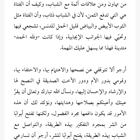
من تهاون ومن علاقات آثمة مع الشباب، وكيف أن الفتاة
هي التي تدفع الثمن، لأن في الشباب ذئاب، وأن الفتاة مثل
الثوب الأبيض والبياض قليل الحمل للدنس، تشجعي فيها
وتحيّي فيها الجوانب الإيجابية، وإذا كانت -ولله الحمد-
متدينة فهذا مما يسهل عليك المهمة.
أرجو ألا تتوقفي عن نصحها والاهتمام بها، والاحتفاء بها،
وقومي بدور الأم ودور الأخت الصديقة في النصح لها
والإرشاد والإحسان إليها، ونسأل الله تبارك وتعالى أن يقرَّ
عينك وأعينكم بصلاحها وهدايتها، ونؤكد لك أن هذه
الأمور قد يكون دافعها مجرد الفضول، ولكنها تفتح أبوابًا
من الشر بمجرد التفكير بهذه الطريقة، والتواصل مع
الشباب بهذه الطريقة، يفتح أبوابًا للشر، أرجو أن تسارعي