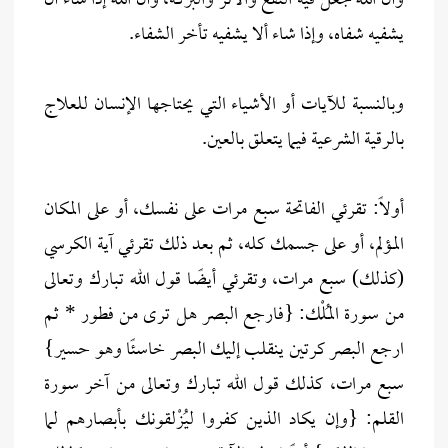
وأن الله جعل فيه النفع والأثر والبركة، وأن الله إذا شاء أن
يشفيه شفاه، وإذا شاء ألا يشفيه تأخر الشفاء.
وبالنسبة للآيات أو الأشياء التي يحتاجها الإنسان للعلاج
بالرقية الشرعية فيما يتعلق بالعين.
أولاً: تقرئي الفاتحة سبع مرات على نفسك، أو على المكان
المؤلم، أو على جسمك كله، ثم بعد ذلك تقرئي آية الكرسي
(كذلك) سبع مرات، وتقرئي أيضًا قول الله تبارك وتعالى
من سورة المُلْك: {فارجع البصر هل ترى من فطور * ثم
ارجع البصر كرتين ينقلب إليك البصر خاسئًا وهو حسير}
سبع مرات، كذلك قول الله تبارك وتعالى من آخر سورة
القلم: {وإن يكاد الذين كفروا ليُزْلقونك بأبصارهم لما