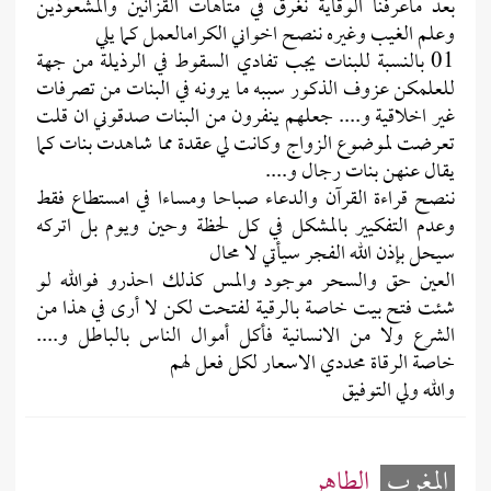
بعد ماعرفنا الوقاية نغرق في متاهات القزانين والمشعوذين
وعلم الغيب وغيره ننصح اخواني الكرامالعمل كما يلي
01 بالنسبة للبنات يجب تفادي السقوط في الرذيلة من جهة
للعلمكن عزوف الذكور سببه ما يرونه في البنات من تصرفات
غير اخلاقية و.... جعلهم ينفرون من البنات صدقوني ان قلت
تعرضت لموضوع الزواج وكانت لي عقدة مما شاهدت بنات كما
يقال عنهن بنات رجال و....
ننصح قراءة القرآن والدعاء صباحا ومساءا في امستطاع فقط
وعدم التفكيير بالمشكل في كل لحظة وحين ويوم بل اتركه
سيحل بإذن الله الفجر سيأتي لا محال
العين حق والسحر موجود والمس كذلك احذرو فوالله لو
شئت فتح بيت خاصة بالرقية لفتحت لكن لا أرى في هذا من
الشرع ولا من الانسانية فأكل أموال الناس بالباطل و....
خاصة الرقاة محددي الاسعار لكل فعل لهم
والله ولي التوفيق
المغرب
الطاهر