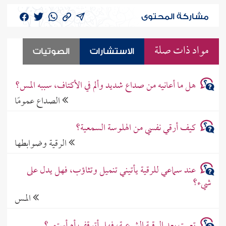
مشاركة المحتوى
مواد ذات صلة
الاستشارات
الصوتيات
هل ما أعانيه من صداع شديد وألم في الأكتاف، سببه المس؟
الصداع عمومًا
كيف أرقي نفسي من الهلوسة السمعية؟
الرقية وضوابطها
عند سماعي للرقية يأتيني تنميل وتثاؤب، فهل يدل على
شيء؟
المـس
تعبت بعد الرقية الشرعية، فهل أتوقف أم أستمر؟