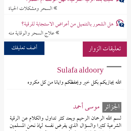
السحر ومشكلات الحياة
هل الشعور بالتنميل من أعراض الاستجابة للرقية؟
علاج السحر والوقاية منه
تعليقات الزوار
أضف تعليقك
Sulafa aldoory
الله يجازيكم بكل خير ويحفظكم وايانا من كل مكروه
الجزائر
موسى أحمد
لسم الله الرحمان الرحيم وبعد كثر تداول والكلام عن الرقية
الشرعية كثيرا والسؤال الذي يفرض نفسه لماذ نحن المسلمين