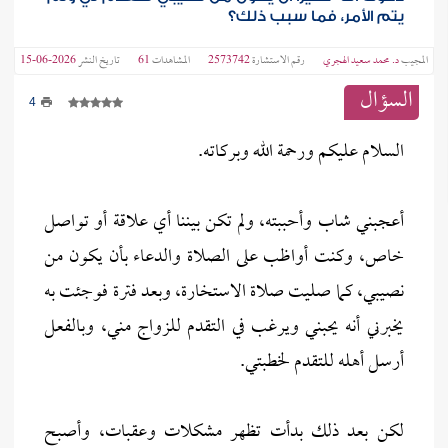
يتم الأمر، فما سبب ذلك؟
المجيب
د. محمد سعيد الهجري
رقم الاستشارة
2573742
المشاهدات
61
تاريخ النشر
2026-06-15
السؤال
4
السلام عليكم ورحمة الله وبركاته.
أعجبني شاب وأحببته، ولم تكن بيننا أي علاقة أو تواصل
خاص، وكنت أواظب على الصلاة والدعاء بأن يكون من
نصيبي، كما صليت صلاة الاستخارة، وبعد فترة فوجئت به
يخبرني أنه يحبني ويرغب في التقدم للزواج مني، وبالفعل
أرسل أهله للتقدم لخطبتي.
لكن بعد ذلك بدأت تظهر مشكلات وعقبات، وأصبح