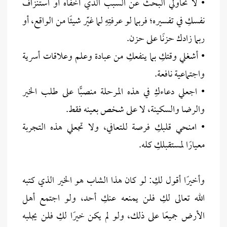
• لا تحاولي البحث عن السبب الذي أخفاه أو استنزاف
نفسكِ في تفسيره؛ فربما لو عرفتِهِ لما غيّر شيئًا من الواقع، أو
ربما زادك حزنًا على حزن.
• أشغلي وقتكِ بما ينفعكِ من عبادة وعلم وعلاقات أسرية
واجتماعية نافعة.
• اجعلي دعاءكِ في هذه المرحلة منصبًّا على طلب الخير
والرضا والسكينة، لا على شخص بعينه فقط.
• امنحي قلبكِ فرصة للتعافي، ولا تجعلي هذه التجربة
معيارًا لمستقبلكِ كله.
وأخيرًا أقول لكِ: لو كان هذا الشاب هو الخير الذي كتبه
الله تعالى لكِ فلن يمنعه عنكِ أحد، ولو اجتمع أهل
الأرض جميعًا على ذلك، ولو لم يكن خيرًا لكِ فلن يجلبه