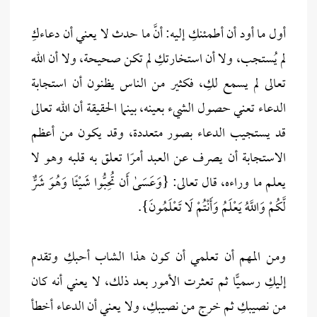
أول ما أود أن أطمئنكِ إليه: أنَّ ما حدث لا يعني أن دعاءكِ
لم يُستجب، ولا أن استخارتكِ لم تكن صحيحة، ولا أن الله
تعالى لم يسمع لكِ، فكثير من الناس يظنون أن استجابة
الدعاء تعني حصول الشيء بعينه، بينما الحقيقة أن الله تعالى
قد يستجيب الدعاء بصور متعددة، وقد يكون من أعظم
الاستجابة أن يصرف عن العبد أمرًا تعلق به قلبه وهو لا
يعلم ما وراءه، قال تعالى: {وَعَسَىٰ أَن تُحِبُّوا شَيْئًا وَهُوَ شَرٌّ
لَّكُمْ وَاللَّهُ يَعْلَمُ وَأَنْتُمْ لَا تَعْلَمُونَ}.
ومن المهم أن تعلمي أن كون هذا الشاب أحبكِ وتقدم
إليكِ رسميًّا ثم تعثرت الأمور بعد ذلك، لا يعني أنه كان
من نصيبكِ ثم خرج من نصيبكِ، ولا يعني أن الدعاء أخطأ