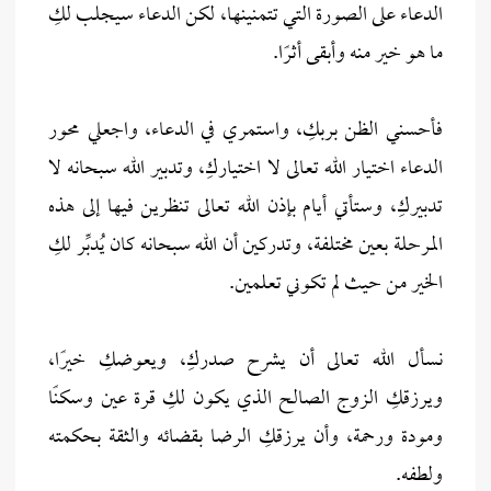
الدعاء على الصورة التي تتمنينها، لكن الدعاء سيجلب لكِ
ما هو خير منه وأبقى أثرًا.
فأحسني الظن بربكِ، واستمري في الدعاء، واجعلي محور
الدعاء اختيار الله تعالى لا اختياركِ، وتدبير الله سبحانه لا
تدبيركِ، وستأتي أيام بإذن الله تعالى تنظرين فيها إلى هذه
المرحلة بعين مختلفة، وتدركين أن الله سبحانه كان يُدبِّر لكِ
الخير من حيث لم تكوني تعلمين.
نسأل الله تعالى أن يشرح صدركِ، ويعوضكِ خيرًا،
ويرزقكِ الزوج الصالح الذي يكون لكِ قرة عين وسكنًا
ومودة ورحمة، وأن يرزقكِ الرضا بقضائه والثقة بحكمته
ولطفه.