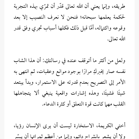
طريقه، وإنما يعني أن الله تعالى قدّر أن تمرّي بهذه التجربة
لحكمة يعلمها سبحانه؛ فنحن لا نعرف النصيب إلا بعد
وقوعه واكتماله، أمَّا قبل ذلك فكلها أسباب تجري وفق قدر
الله تعالى.
ولعل من أكثر ما أتوقف عنده في رسالتكِ: أن هذا الشاب
نفسه صار يخبركِ مرارًا بوجود موانع وعقبات، ثم انتهى به
الأمر إلى التصريح بعدم قدرته على الاستمرار، وبدأ يبتعد
شيئًا فشيئًا، وهذه إشارات واقعية ينبغي ألا يتجاهلها
القلب مهما كانت قوة التعلق أو كثرة الدعاء.
أختي الكريمة، الاستخارة ليست أن يرى الإنسان رؤيا،
ولا أن يشعر بانشراح دائم، وإنما من أعظم ثمراتها أن ييسّر