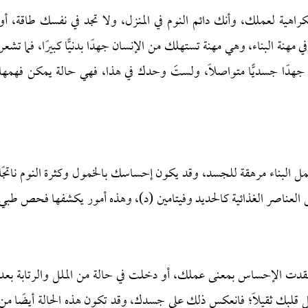
ية لعملك، وأنك دائم النوم في المنزل، ولا تجد في نفسك طاقة، أو
ي مهنة البناء، وهي مهنة تستهلك من الإنسان جهدًا بدنيًّا كبيرًا، فما تشعر
 جهدًا جسديًّا متواصلًا، ولستَ وحدك في هذا، فهي حالة يمكن فهمها
مل البناء مرهقة للجسد، وقد يكون إحساسك بالخمول وكثرة النوم ناتجًا
العناصر الغذائية كالحديد وفيتامين (د)، وهذه أمور يكشفها فحص طبي
ون فقدت الإحساس بمعنى عملك، أو دخلت في حالة من الملل والرتابة بعد
قلبك ثقيلًا؛ فانعكس ذلك على جسدك، وقد تكون هذه الحالة أيضًا من