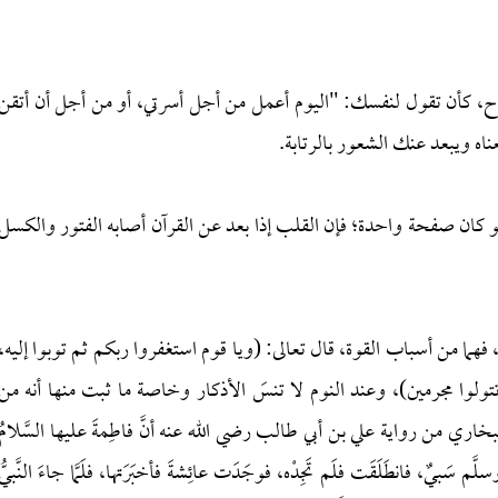
ح، كأن تقول لنفسك: "اليوم أعمل من أجل أسرتي، أو من أجل أن أتقن
اه ويبعد عنك الشعور بالرتابة.
ا ولو كان صفحة واحدة؛ فإن القلب إذا بعد عن القرآن أصابه الفتور والكسل
فهما من أسباب القوة، قال تعالى: (ويا قوم استغفروا ربكم ثم توبوا إليه،
تولوا مجرمين)، وعند النوم لا تنسَ الأذكار وخاصة ما ثبت منها أنه من
اري من رواية علي بن أبي طالب رضي الله عنه أنَّ فاطِمةَ عليها السَّلامُ
لَّم سَبيٌ، فانطَلَقَت فلَم تَجِدْه، فوجَدَت عائِشةَ فأخبَرَتها، فلَمَّا جاءَ النَّبيُّ