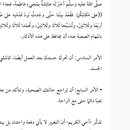
صلَّى اللهُ عليه وسلَّم أخبَرَتْه عائِشةُ بمَجيءِ فاطِمةَ، فجاءَ ا
((على مَكانِكُما. فقَعَدَ بينَنا حتَّى وجَدتُ بَردَ قدَمَيه على صَدر
أربَعًا وثَلاثينَ، وتُسَبِّحا ثَلاثًا وثَلاثينَ، وتَحمَدا ثَلاثً
بالمهام الصعبة عنه، أن يحافظ على هذه الأذكار.
الأمر السادس: أن تحرك جسدك بعد العمل أيضًا، كالمشي
الجسد.
• الأمر السابع: أن تراجع حالتك الصحية، وتتأكد من ع
تعبًا دائمًا حتى مع الراحة.
تذكَّر -أخي الكريم- أن التغيير لا يأتي دفعة واحدة، بل ي