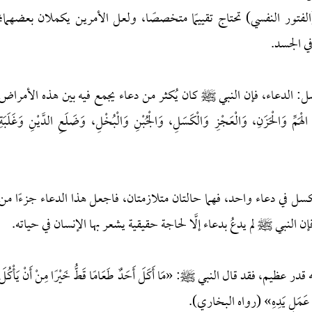
لفتور النفسي) تحتاج تقييمًا متخصصًا، ولعل الأمرين يكملان بعضهما؛
في الجسد.
ل: الدعاء، فإن النبي ﷺ كان يُكثر من دعاء يجمع فيه بين هذه الأمراض
 وَالْحَزَنِ، وَالْعَجْزِ وَالْكَسَلِ، وَالْجُبْنِ وَالْبُخْلِ، وَضَلَعِ الدَّيْنِ وَغَلَبَةِ
ل في دعاء واحد، فهما حالتان متلازمتان، فاجعل هذا الدعاء جزءًا من
لنبي ﷺ لم يدعُ بدعاء إلَّا لحاجة حقيقية يشعر بها الإنسان في حياته.
م، فقد قال النبي ﷺ: «مَا أَكَلَ أَحَدٌ طَعَامًا قَطُّ خَيْرًا مِنْ أَنْ يَأْكُلَ
كُلُ مِنْ عَمَلِ يَدِهِ» (رواه البخاري).