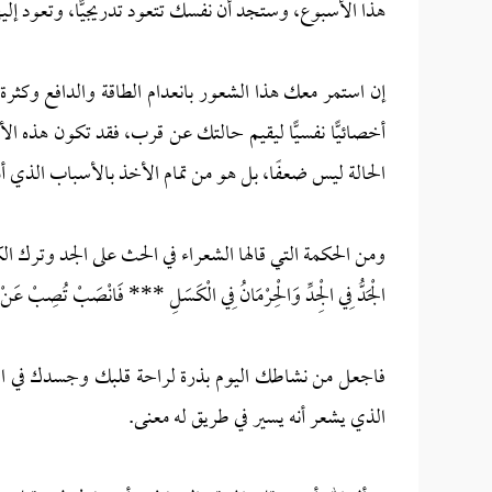
هذا الأسبوع، وستجد أن نفسك تتعود تدريجيًّا، وتعود إليها 
إن استمر معك هذا الشعور بانعدام الطاقة والدافع وكثرة 
أخصائيًّا نفسيًّا ليقيم حالتك عن قرب، فقد تكون هذه ا
الحالة ليس ضعفًا، بل هو من تمام الأخذ بالأسباب الذي أمرن
ومن الحكمة التي قالها الشعراء في الحث على الجد وترك ا
الْجَدُّ فِي الْجِدِّ وَالْحِرْمَانُ فِي الْكَسَلِ *** فَانْصَبْ تُصِبْ عَنْ ق
فاجعل من نشاطك اليوم بذرة لراحة قلبك وجسدك في القادم
الذي يشعر أنه يسير في طريق له معنى.