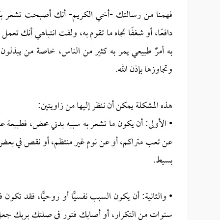
فهمنا من رسالتك -أخي الكريم- أنك أصبحت تشعر بكراه
دافعًا، أو شغفًا تجاه ما تقوم به، ولفت انتباهي أنك تعمل ف
به أمرٌ طبيعي يمر به كثير من الناس، خاصة من يبذلون
وتجاوزها بإذن الله.
هذه المشكلة يمكن أن ننظر إليها من زاويتين:
• الأولى: أن يكون ما تشعر به سببه بدني محض، فطبيعة ع
عن تعب متراكم، أو عن نوم غير منتظم، أو نقص في بعض 
بسيط.
• والثانية: أن يكون السبب نفسيًّا أو روحيًّا، فقد تك
سنوات من التكرار، أو أصابك فتور في صلتك بربك جعل 