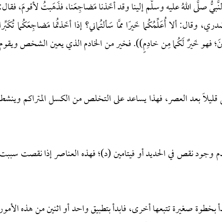
لنَّبيُّ صلَّى اللهُ عليه وسلَّم إلينا وقد أخَذنا مَضاجِعَنا، فذَهَبتُ لأقومَ، فقال:
ي، وقال: ألا أُعَلِّمُكُما خَيرًا ممَّا سَألتُماني؟ إذا أخَذتُما مَضاجِعَكُما تُكَبِّرا
ا وثَلاثينَ؛ فهو خَيرٌ لَكُما مِن خادِمٍ)). فخير من الخادم الذي يعين الشخص ويقوم
 قليلاً بعد العصر، فهذا يساعد على التخلص من الكسل المتراكم وينشط
دم وجود نقص في الحديد أو فيتامين (د)؛ فهذه العناصر إذا نقصت سببت
بدأ بخطوة صغيرة تتبعها أخرى، فابدأ بتطبيق واحد أو اثنين من هذه الأمور