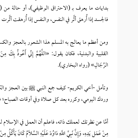
بدايات ما يعرف بـ (الاحتراق الوظيفي)، أو حالة من (ا
فالجسد إذا أُرهق أثَّر في النفس، والنفس إذا أُرهقت أثَّرت 
ومن أعظم ما يعالج به المسلم هذا الشعور بالعجز والكس
القلبية والبدنية، فكان يقول: «اللَّهُمَّ إِنِّي أَعُوذُ بِكَ مِنَ الْهَمِّ
الرِّجَالِ» (رواه البخاري).
وتأمل -أخي الكريم- كيف جمع النبي ﷺ بين العجز والكس
وردك اليومي، وكرره بعد كل صلاة وفي أوقات الصباح؛ فإن ا
أمَّا عن نظرتك لعملك ذاته، فاعلم أن العمل في الإسلام له قدر عظي
مِنْ عَمَلِ يَدِهِ، وَإِنَّ نَبِيَّ اللَّهِ دَاوُدَ عَلَيْهِ السَّلَامُ كَانَ يَأْ