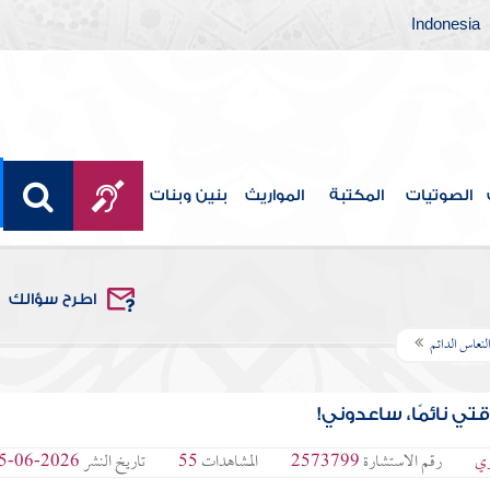
Indonesia
الصوتيات
المكتبة
المواريث
بنين وبنات
اطرح سؤالك
لنعاس الدائم
 نائمًا، ساعدوني!
ري
رقم الاستشارة
2573799
المشاهدات
55
تاريخ النشر
2026-06-15