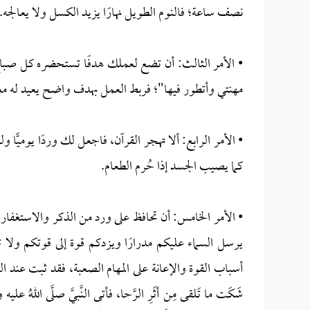
نصف ساعة؛ فالنوم الطويل نهارًا يزيد الكسل ولا يعالجه.
• الأمر الثالث: أن تضع لعملك هدفًا تستحضره كل صبا
مهنتي وأتطور فيها"؛ فربط العمل بهدف واضح يعيد له معن
• الأمر الرابع: ألا تهجر القرآن، فاجعل لك وردًا يوميًّ
كما يصيب الجسد إذا حُرم الطعام.
• الأمر الخامس: أن تحافظ على ورد من الذكر والاستغفار، 
يرسل السماء عليكم مدرارًا ويزدكم قوة إلى قوتكم ولا ت
أسباب القوة والإعانة على المهام الصعبة، فقد ثبت عند البخ
شَكَت ما تَلقى مِن أثَرِ الرَّحا، فأتى النَّبيَّ صلَّى اللهُ عليه وس