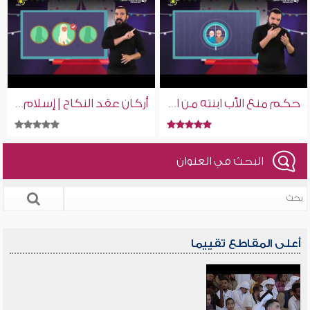
حكم منع الأب ابنته من الزواج | إسلام ويب | للصم بلغة الإشارة
أركان عقد النكاح | إسلام ويب | للصم بلغة الإشارة
البحث في العنوان
أعلى المقاطع تقييما