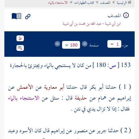
الرئيسية
المصنف
كتاب الطهارات
الاستنجاء بالماء
تراجم الأعلام
المصنف
ابن أبي شيبة - عبد الله بن محمد بن أبي شيبة
جزء
صفحة
1
180
153
[
ص:
180 ]
من كان لا يستنجي بالماء ويجتزئ بالحجارة
( 1 ) حدثنا
أبو بكر
قال حدثنا
أبو معاوية
عن
الأعمش
عن
إبراهيم
عن
همام
عن
حذيفة
قال : سئل عن
الاستنجاء بالماء
فقال : إذا لا تزال يدي في نتن .
( 2 ) حدثنا
جرير
عن
منصور
عن
إبراهيم
قال كان
الأسود
وعبد