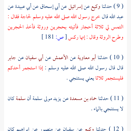
( 9 ) حدثنا
وكيع
عن
إسرائيل
عن
أبي إسحاق
عن
أبي عبيدة
عن
عبد الله
قال
خرج رسول الله صلى الله عليه وسلم لحاجة فقال :
التمس لي ثلاثة أحجار فأتيته بحجرين وروثة فأخذ الحجرين
وطرح الروثة وقال : إنها ركس
[
ص:
181 ]
( 10 ) حدثنا
أبو معاوية
عن
الأعمش
عن
أبي سفيان
عن
جابر
قال قال رسول الله صلى الله عليه وسلم :
إذا استجمر أحدكم
فليستجمر ثلاثا
يعني يستنجي .
( 11 ) حدثنا
حماد بن مسعدة
عن
يزيد مولى سلمة
أن
سلمة
كان
لا يستنجي بالماء .
( 12 ) حدثنا
وكيع
عن
سفيان
عن
منصور
عن
إبراهيم
كان