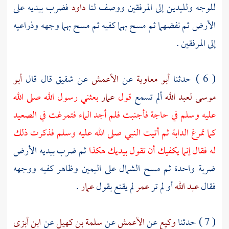
للوجه ولليدين إلى المرفقين ووصف لنا
داود
فضرب بيديه على
الأرض ثم نفضهما ثم مسح بهما كفيه ثم مسح بهما وجهه وذراعيه
إلى المرفقين .
( 6 ) حدثنا
أبو معاوية
عن
الأعمش
عن
شقيق
قال قال
أبو
موسى
لعبد الله
ألم تسمع
قول
عمار
بعثني رسول الله صلى الله
عليه وسلم في حاجة فأجنبت فلم أجد الماء فتمرغت في الصعيد
كما تمرغ الدابة ثم أتيت النبي صلى الله عليه وسلم فذكرت ذلك
له فقال إنما يكفيك أن تقول بيديك هكذا
ثم ضرب بيديه الأرض
ضربة واحدة ثم مسح الشمال على اليمين وظاهر كفيه ووجهه
فقال
عبد الله
أو لم تر
عمر
لم يقنع بقول
عمار
.
( 7 ) حدثنا
وكيع
عن
الأعمش
عن
سلمة بن كهيل
عن
ابن أبزى