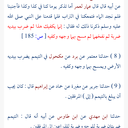
عن أبيه قال قال
عمار
لعمر
أما تذكر يوما كنا في كذا وكذا فأجنبنا
فلم نجد الماء فتمعكنا في التراب فلما قدمنا على النبي صلى الله
عليه وسلم ذكرنا ذلك له فقال :
إنما يكفيك هذا ثم ضرب بيديه
ضربة ثم نفخهما ثم مسح بهما وجهه وكفيه
[
ص:
185 ]
( 8 ) حدثنا
معتمر
عن
برد
عن
مكحول
في التيمم يضرب بيديه
الأرض ويمسح بهما وجهه وكفيه .
( 9 ) حدثنا
جرير
عن
مغيرة
عن
حماد
عن
إبراهيم
قال : كان يجب
أن يبلغ بالتيمم ( إلى ) المرفقين .
حدثنا
ابن مهدي
عن
ابن طاوس
عن أبيه أنه قال : التيمم
ضربتان ضربة للوجه وضربة للذراعين إلى المرفقين .