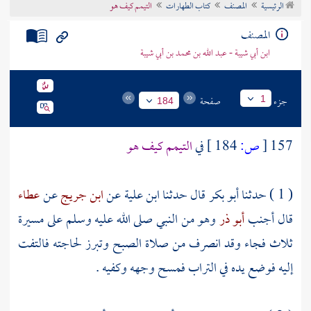
الرئيسية
المصنف
كتاب الطهارات
التيمم كيف هو
تراجم الأعلام
المصنف
ابن أبي شيبة - عبد الله بن محمد بن أبي شيبة
جزء
صفحة
1
184
157
[
ص:
184 ]
في
التيمم كيف هو
( 1 ) حدثنا
أبو بكر
قال حدثنا
ابن علية
عن
ابن جريج
عن
عطاء
قال أجنب
أبو ذر
وهو من النبي صلى الله عليه وسلم على مسيرة
ثلاث فجاء وقد انصرف من صلاة الصبح وتبرز لحاجته فالتفت
إليه فوضع يده في التراب فمسح وجهه وكفيه .