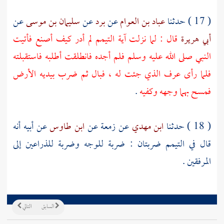
( 17 ) حدثنا
عباد بن العوام
عن
برد
عن
سليمان بن موسى
عن
أبي هريرة
قال : لما نزلت آية التيمم لم أدر كيف أصنع فأتيت
النبي صلى الله عليه وسلم فلم أجده فانطلقت أطلبه فاستقبلته
فلما رأى عرف الذي جئت له ، فبال ثم ضرب بيديه الأرض
فمسح بهما وجهه وكفيه
.
( 18 ) حدثنا
ابن مهدي
عن
زمعة
عن
ابن طاوس
عن أبيه أنه
قال في التيمم ضربتان : ضربة للوجه وضربة للذراعين إلى
المرفقين .
السابق
التالي