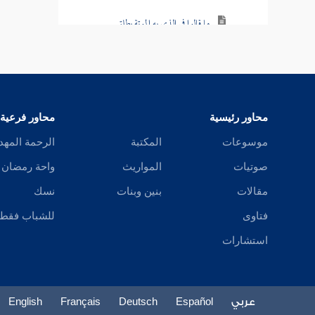
ما قالوا في الذي به الموتة يطلق
المجنون والمعتوه يجوز لوليه أن يطلق عليه
ما قالوا في المجنون يخاف أن يقتل امرأته
طلاق الصبي
محاور رئيسية
محاور فرعية
موسوعات
المكتبة
الرحمة المهد
طلاق المبرسم
صوتيات
المواريث
واحة رمضان
طلاق السكران
مقالات
بنين وبنات
نسك
الرجل يطلق ويقول عنيت غير امرأتي
فتاوى
للشباب فقط
استشارات
الرجل يقول لامرأته قد أذنت لك فزوجي
الرجل يقول لامرأته لا حاجة لي فيك
عربي
Español
Deutsch
Français
English