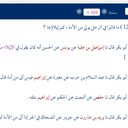
صفحة
103
أبو بكر
قال نا
إسماعيل بن علية
عن
يونس
عن
الحسن
أنه كان يقول في
الإيلاء م
أبو بكر
قال نا
عبد السلام بن حرب
عن
مغيرة
عن
إبراهيم
فيمن آلى من أمة قال 
أبو بكر
قال نا
حفص
عن
أشعث
عن
الحكم
عن
إبراهيم
مثله .
أبو بكر
قال نا
يزيد بن هارون
عن
جويبر
عن
الضحاك
في الحر إذا آلى من الأمة