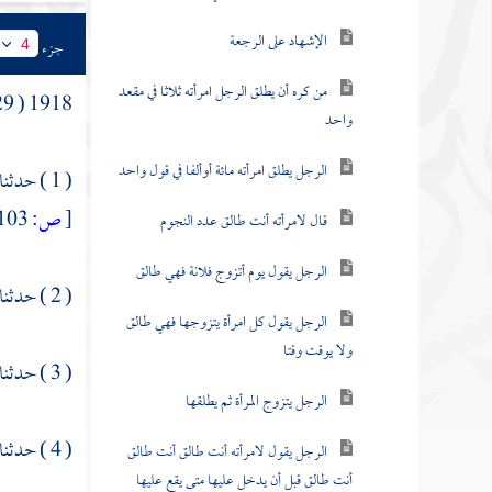
الإشهاد على الرجعة
جزء
4
من كره أن يطلق الرجل امرأته ثلاثا في مقعد
1918 ( 129 ) ما قالوا في الرجل يولي من الأمة ، كم إيلاؤها ؟
واحد
الرجل يطلق امرأته مائة أوألفا في قول واحد
( 1 ) حدثنا
[
ص:
103 ]
قال لامرأته أنت طالق عدد النجوم
الرجل يقول يوم أتزوج فلانة فهي طالق
( 2 ) حدثنا
الرجل يقول كل امرأة يتزوجها فهي طالق
ولا يوقت وقتا
( 3 ) حدثنا
الرجل يتزوج المرأة ثم يطلقها
( 4 ) حدثنا
الرجل يقول لامرأته أنت طالق أنت طالق
أنت طالق قبل أن يدخل عليها متى يقع عليها