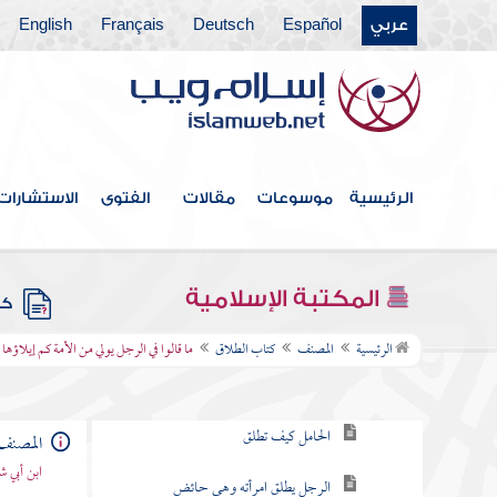
عربي
Español
Deutsch
Français
English
كتاب الصلاة
كتاب الصيام
كتاب الزكاة
كتاب الجنائز
الرئيسية
موسوعات
مقالات
الفتوى
الاستشارات
كتاب النكاح
كتاب الأيمان والنذور والكفارات
المكتبة الإسلامية
كتب
كتاب الطلاق
الرئيسية
المصنف
كتاب الطلاق
ما قالوا في الرجل يولي من الأمة كم إيلاؤها
طلاق السنة ما ومتى يطلق
الحامل كيف تطلق
المصنف
ابن أبي ش
الرجل يطلق امرأته وهي حائض