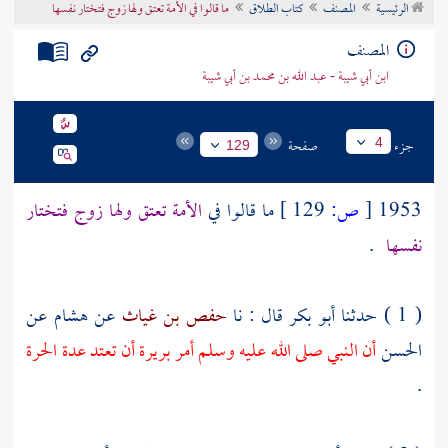
الرئيسية
المصنف
كتاب الطلاق
ما قالوا في الأمة تعتق ولها زوج فتختار نفسها
تراجم الأعلام
المصنف
ابن أبي شيبة - عبد الله بن محمد بن أبي شيبة
جزء
صفحة
4
129
1953
[
ص:
129 ]
ما قالوا في
الأمة تعتق ولها زوج فتختار
نفسها
.
( 1 ) حدثنا
أبو بكر
قال : نا
حفص بن غياث
عن
هشام
عن
الحسن
أن النبي صلى الله عليه وسلم أمر
بريرة
أن تعتد عدة الحرة
.