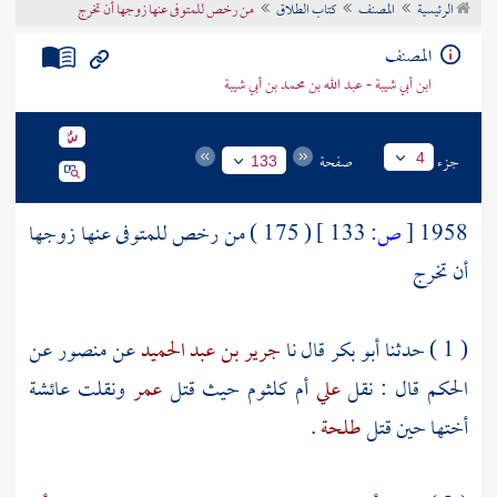
الرئيسية
المصنف
كتاب الطلاق
من رخص للمتوفى عنها زوجها أن تخرج
تراجم الأعلام
المصنف
ابن أبي شيبة - عبد الله بن محمد بن أبي شيبة
جزء
صفحة
4
133
1958
[
ص:
133 ]
( 175 ) من رخص للمتوفى عنها زوجها
أن تخرج
( 1 ) حدثنا
أبو بكر
قال نا
جرير بن عبد الحميد
عن
منصور
عن
الحكم
قال : نقل
علي
أم كلثوم
حيث قتل
عمر
ونقلت
عائشة
أختها حين قتل
طلحة
.