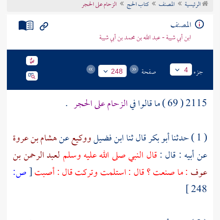
الرئيسية
المصنف
كتاب الحج
الزحام على الحجر
تراجم الأعلام
المصنف
ابن أبي شيبة - عبد الله بن محمد بن أبي شيبة
جزء
صفحة
4
248
2115 ( 69 ) ما قالوا في
الزحام على الحجر
.
( 1 ) حدثنا
أبو بكر
قال ثنا
ابن فضيل
ووكيع
عن
هشام بن عروة
عن أبيه : قال :
قال النبي صلى الله عليه وسلم
لعبد الرحمن بن
عوف
: ما صنعت ؟ قال : استلمت وتركت قال : أصبت
[
ص:
248 ]