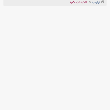
الرئيسية
المكتبة الإسلامية
تراجم الأعلام