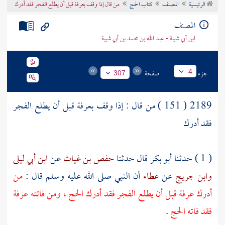
الرئيسية
المصنف
كتاب الحج
من قال إذا وقف بعرفة قبل أن يطلع الفجر فقد أدرك
تراجم الأعلام
المصنف
ابن أبي شيبة - عبد الله بن محمد بن أبي شيبة
جزء
صفحة
4
307
2189 ( 151 ) من قال : إذا وقف
بعرفة
قبل أن يطلع الفجر
فقد أدرك
( 1 ) حدثنا
أبو بكر
قال حدثنا
حفص بن غياث
عن
ابن أبي ليلى
وابن جريج
عن
عطاء
أن النبي صلى الله عليه وسلم قال :
من
أدرك
عرفة
قبل أن يطلع الفجر فقد أدرك الحج ، ومن فاتته
عرفة
فقد فاته الحج
.