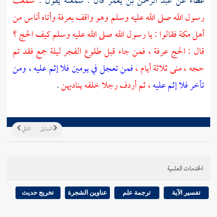
عطاء
عن
عبد الرحمن بن يعمر
قال : سمعته يقول :
سمعت
رسول الله صلى الله عليه وسلم وهو واقف
بعرفة
وأتاه أناس من
أهل
مكة
فقالوا : يا رسول الله صلى الله عليه وسلم كيف الحج ؟
قال : الحج
عرفة
، فمن جاء قبل طلوع الفجر ليلة جمع فقد تم
حجه ، منى ثلاثة أيام ،
فمن تعجل في يومين فلا إثم عليه ، ومن
تأخر فلا إثم عليه
، ثم أردف رجلا خلفه يناديهن
.
السابق
التالي
الخدمات العلمية
تفسير الآية
ترجمة علم
عناوين الشجرة
تخريج حديث