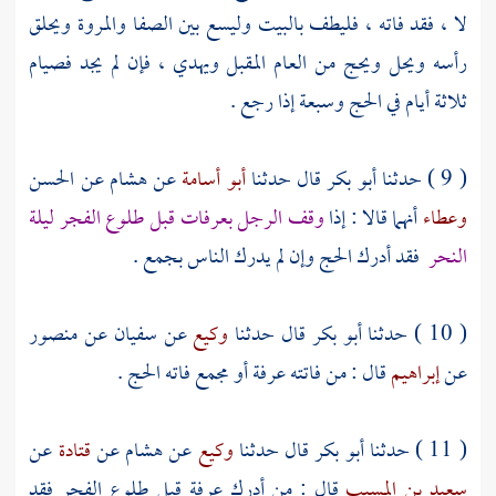
لا ، فقد فاته ، فليطف
بالبيت
وليسع بين
الصفا
والمروة
ويحلق
رأسه ويحل ويحج من العام المقبل ويهدي ، فإن لم يجد فصيام
ثلاثة أيام في الحج وسبعة إذا رجع .
( 9 ) حدثنا
أبو بكر
قال حدثنا
أبو أسامة
عن
هشام
عن
الحسن
وعطاء
أنهما قالا : إذا
وقف الرجل
بعرفات
قبل طلوع الفجر ليلة
النحر
فقد أدرك الحج وإن لم يدرك الناس
بجمع
.
( 10 ) حدثنا
أبو بكر
قال حدثنا
وكيع
عن
سفيان
عن
منصور
عن
إبراهيم
قال : من فاتته
عرفة
أو
مجمع
فاته الحج .
( 11 ) حدثنا
أبو بكر
قال حدثنا
وكيع
عن
هشام
عن
قتادة
عن
سعيد بن المسيب
قال : من أدرك
عرفة
قبل طلوع الفجر فقد