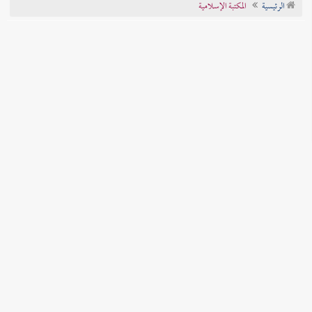
الرئيسية
المكتبة الإسلامية
تراجم الأعلام