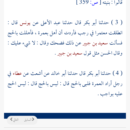
قالوا : بنيته
[
ص:
359 ]
( 3 ) حدثنا
أبو بكر
قال حدثنا
عبد الأعلى
عن
يونس
قال :
انطلقت معتمرا في رجب فأردت أن أهل بعمرة ، فأهللت بالحج
فسألت
سعيد بن جبير
عن ذلك فضحك وقال : لا شيء عليك :
وقال
الحسن
مثل قول
سعيد بن جبير
.
( 4 ) حدثنا
أبو بكر
قال حدثنا
أبو خالد
عن
أشعث
عن
عطاء
في
رجل أراد العمرة فلبى بالحج قال : ليس بالحج قال : ليس الحج
عليه بواجب .
السابق
التالي