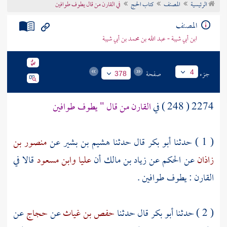
الرئيسية
المصنف
كتاب الحج
في القارن من قال يطوف طوافين
تراجم الأعلام
المصنف
ابن أبي شيبة - عبد الله بن محمد بن أبي شيبة
جزء
صفحة
4
378
2274 ( 248 ) في
القارن من قال " يطوف طوافين
( 1 ) حدثنا
أبو بكر
قال حدثنا
هشيم بن بشير
عن
منصور بن
زاذان
عن
الحكم
عن
زياد بن مالك
أن
عليا
وابن مسعود
قالا في
القارن : يطوف طوافين .
( 2 ) حدثنا
أبو بكر
قال حدثنا
حفص بن غياث
عن
حجاج
عن