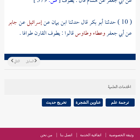
عن
أبي جعفر
عن
هشام
قال : يطوف
[
ص:
379 ]
( 10 ) حدثنا
أبو بكر
قال حدثنا
ابن يمان
عن
إسرائيل
عن
جابر
عن
أبي جعفر
وعطاء
وطاوس
قالوا : يطوف القارن طوافا .
السابق
التالي
الخدمات العلمية
ترجمة علم
عناوين الشجرة
تخريج حديث
وثيقة الخصوصية
اتفاقية الخدمة
اتصل بنا
من نحن