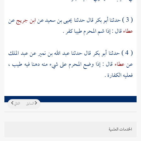
( 3 ) حدثنا
أبو بكر
قال حدثنا
يحيى بن سعيد
عن
ابن جريج
عن
عطاء
قال : إذا شم المحرم طيبا كفر .
( 4 ) حدثنا
أبو بكر
قال حدثنا
عبد الله بن نمير
عن
عبد الملك
عن
عطاء
قال : إذا وضع المحرم على شيء منه دهنا فيه طيب ،
فعليه الكفارة .
السابق
التالي
الخدمات العلمية