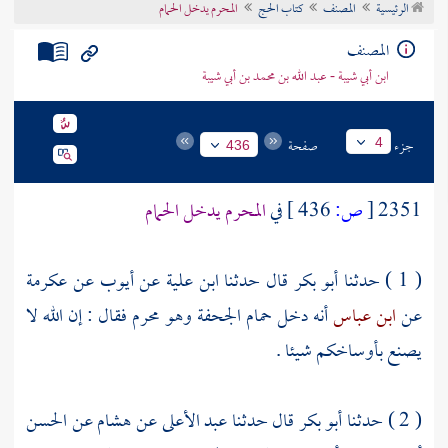
الرئيسية
المصنف
كتاب الحج
المحرم يدخل الحمام
تراجم الأعلام
المصنف
ابن أبي شيبة - عبد الله بن محمد بن أبي شيبة
جزء
صفحة
4
436
2351
[
ص:
436 ]
في
المحرم يدخل الحمام
( 1 ) حدثنا
أبو بكر
قال حدثنا
ابن علية
عن
أيوب
عن
عكرمة
عن
ابن عباس
أنه دخل حمام
الجحفة
وهو محرم فقال : إن الله لا
يصنع بأوساخكم شيئا .
( 2 ) حدثنا
أبو بكر
قال حدثنا
عبد الأعلى
عن
هشام
عن
الحسن