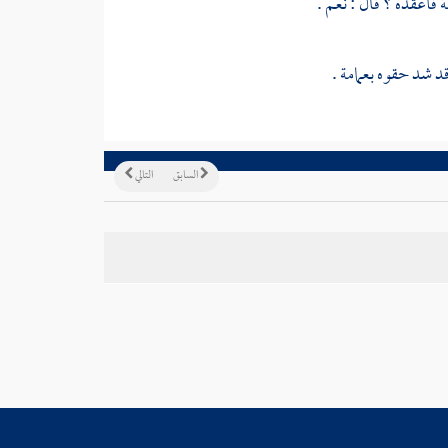
ة
فأعقده ؟ قال : نعم .
 شد حقوه بعمامة .
السابق
التالي