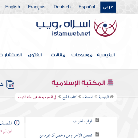
عربي
Español
Deutsch
Français
English
كتاب الصيام
كتاب الزكاة
كتاب الجنائز
كتاب النكاح
الرئيسية
موسوعات
مقالات
الفتوى
الاستشارات
كتاب الأيمان والنذور والكفارات
كتاب الطلاق
المكتبة الإسلامية
كتب
كتاب الحج
الرئيسية
المصنف
كتاب الحج
في المحرم يعقد على بطنه الثوب
ما قالوا في ثواب الحج
ثواب الطواف
المصنف
ابن أبي ش
تعجيل الإحرام من رخص أن يحرم من