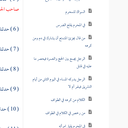
صاحب الحبل
السواك للمحرم
في المحرم يقلع الضرس
( 6 ) حدثنا
من قال يجزئ المتمتع أن يشارك في دم ومن
كرهه
( 7 ) حدثنا
الرجل يجمع بين الحج والعمرة فيحصر ما
عليه في قابل
( 8 ) حدثنا
الرجل يدركه المساء في اليوم الثاني من أيام
التشريق فينفر أم لا
( 9 ) حدثنا
الكلام من كرهه في الطواف
( 10 ) حدثنا
من رخص في الكلام في الطواف
في المحرم يقبل امرأته