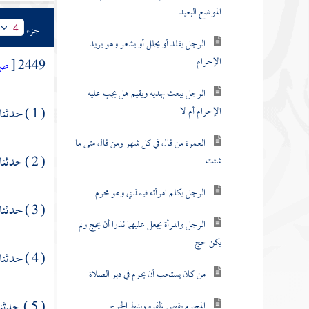
الموضع البعيد
جزء
4
الرجل يقلد أو يحلل أو يشعر وهو يريد
الإحرام
2449
[
ص
الرجل يبعث بهديه ويقيم هل يجب عليه
الإحرام أم لا
( 1 ) حدثنا
العمرة من قال في كل شهر ومن قال متى ما
( 2 ) حدثنا
شئت
الرجل يكلم امرأته فيمذي وهو محرم
( 3 ) حدثنا
الرجل والمرأة يجعل عليهما نذرا أن يحج ولم
يكن حج
( 4 ) حدثنا
من كان يستحب أن يحرم في دبر الصلاة
( 5 ) حدثنا
المحرم يقص ظفره وينبط الجرح