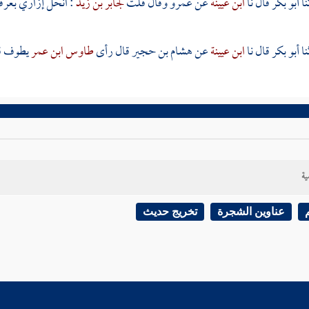
أبو بكر
قال نا
ابن عيينة
عن
عمرو
وقال قلت
لجابر بن زيد
: انحل إزاري
بعرف
أبو بكر
قال نا
ابن عيينة
عن
هشام بن حجير
قال رأى
طاوس
ابن عمر
يطوف قد
ية
عناوين الشجرة
تخريج حديث