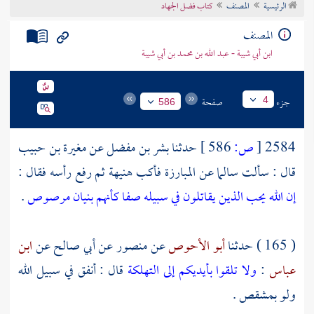
الرئيسية
المصنف
كتاب فضل الجهاد
تراجم الأعلام
المصنف
ابن أبي شيبة - عبد الله بن محمد بن أبي شيبة
جزء
صفحة
4
586
2584
[
ص:
586 ]
حدثنا
بشر بن مفضل
عن
مغيرة بن حبيب
قال : سألت
سالما
عن المبارزة فأكب هنيهة ثم رفع رأسه فقال :
إن الله يحب الذين يقاتلون في سبيله صفا كأنهم بنيان مرصوص
.
( 165 ) حدثنا
أبو الأحوص
عن
منصور
عن
أبي صالح
عن
ابن
عباس
:
ولا تلقوا بأيديكم إلى التهلكة
قال : أنفق في سبيل الله
ولو بمشقص .