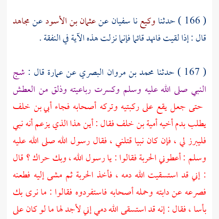
( 166 ) حدثنا
وكيع
نا
سفيان
عن
عثمان بن الأسود
عن
مجاهد
قال : إذا لقيت فانهد قائما فإنما نزلت هذه الآية في النفقة .
( 167 ) حدثنا
محمد بن مروان البصري
عن
عمارة
قال :
شج
النبي صلى الله عليه وسلم وكسرت رباعيته وذلق من العطش
حتى جعل يقع على ركبتيه وتركه أصحابه فجاء
أبي بن خلف
يطلب بدم أخيه
أمية بن خلف
فقال : أين هذا الذي يزعم أنه نبي
فليبرز لي ، فإن كان نبيا قتلني ، فقال رسول الله صلى الله عليه
وسلم : أعطوني الحربة فقالوا : يا رسول الله ، وبك حراك ؟ قال
: إني قد استسقيت الله دمه ، فأخذ الحربة ثم مشى إليه فطعنه
فصرعه عن دابته وحمله أصحابه فاستفردوه فقالوا : ما نرى بك
بأسا ، فقال : إنه قد استسقى الله دمي إني لأجد لها ما لو كان على