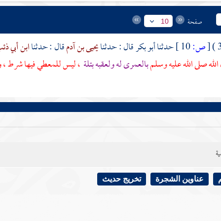
صفحة
10
[
ص:
10 ]
حدثنا
أبو بكر
قال : حدثنا
يحيى بن آدم
قال : حدثنا
ابن أبي ذئ
لله صلى الله عليه وسلم
بالعمرى له ولعقبه بتلة
، ليس للمعطي فيها شرط ، ولا
ية
عناوين الشجرة
تخريج حديث