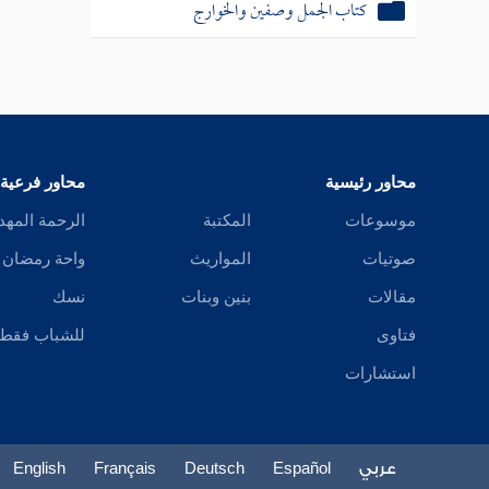
كتاب الجمل وصفين والخوارج
محاور رئيسية
محاور فرعية
موسوعات
المكتبة
الرحمة المهد
صوتيات
المواريث
واحة رمضان
مقالات
بنين وبنات
نسك
فتاوى
للشباب فقط
استشارات
عربي
Español
Deutsch
Français
English