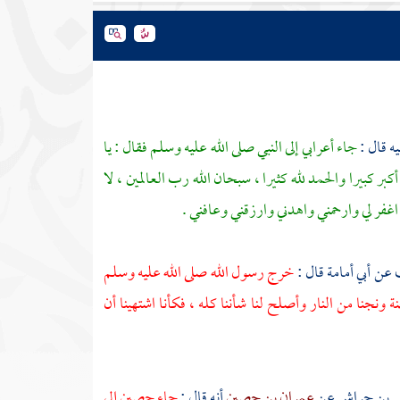
ه قال :
جاء أعرابي إلى النبي صلى الله عليه وسلم فقال : يا
كبر كبيرا والحمد لله كثيرا ، سبحان الله رب العالمين ، لا
هم اغفر لي وارحمني واهدني وارزقني وعافني .
ب
عن
أبي أمامة
قال :
خرج رسول الله صلى الله عليه وسلم
ة ونجنا من النار وأصلح لنا شأننا كله ، فكأنا اشتهينا أن
ي بن حراش
عن
عمران بن حصين
أنه قال :
جاء
حصين
إلى