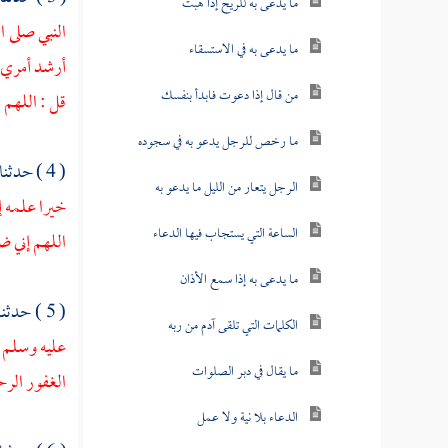
ما يدعى به للريح إذا هبت
النبي صلى ا
ما يدعى به في الاستسقاء
أرشد أمري ،
من قال إذا دعوت فابدأ بنفسك
قل : اللهم
ما رخص للرجل يدعو به في سجوده
( 4 ) حدثنا
الرجل يتعار من الليل ما يدعو به
خيرا علمه إ
الساعة التي يستجاب فيها الدعاء
اللهم إني ض
ما يدعى به إذا سمع الأذان
( 5 ) حدثنا
الكلمات التي تلقى آدم من ربه
عليه وسلم :
ما يقال في دبر الصلوات
الغفور الر
الدعاء بلا نية ولا عمل