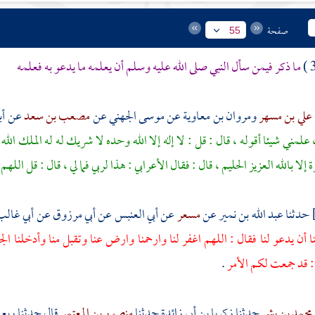
صفحة
55
ما ذكر فيمن سأل النبي صلى الله عليه وسلم أن يعلمه ما يدعو به فعلمه
علي بن مسهر
ومروان بن معاوية
عن
موسى الجهني
عن
مصعب بن سعد
عن أبي
علمني شيئا أقوله ، قال : قل : لا إله إلا الله وحده لا شريك له له الملك الله أ
إلا بالله العزيز الحليم ، قال : فقال الأعرابي : هذا لربي فما لي ، قال : قل الل
حدثنا
عبد الله بن نمير
عن
مسعر
عن
أبي العنبس
عن
أبي مرزوق
عن
أبي غال
ا أن يدعو لنا فقال : اللهم اغفر لنا وارحمنا وارض عنا وتقبل منا وأدخلنا الجن
 : قد جمعت لكم الأمر
.
محمد بن بشر
حدثنا
زكريا بن أبي زائدة
حدثنا
منصور بن المعتمر
قال حدثنا
ربع