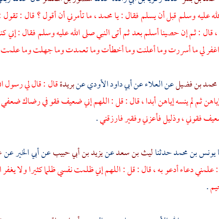
لله عليه وسلم قبل أن يسلم فقال : يا
محمد
، ما تأمرني أن أقول ؟ قال : تقول
 قال : ثم إن
حصينا
أسلم بعد ثم أتى النبي صلى الله عليه وسلم فقال : إني كنت
 اغفر لي ما أسررت وما أعلنت وما أخطأت وما تعمدت وما جهلت وما علمت
محمد بن فضيل
عن
العلاء
عن
أبي داود الأودي
عن
بريدة
قال : قال لي رسول ال
ياهن ثم لم ينسه إياهن أبدا ، قال : قل : اللهم إني ضعيف فقو في رضاك ضعفي 
عيف فقوني ، وذليل فأعزني وفقير فارزقني
.
يونس بن محمد
حدثنا
ليث بن سعد
عن
يزيد بن أبي حبيب
عن
أبي الخير
عن
ع
 علمني دعاء أدعو به ، قال : قل : اللهم إني ظلمت نفسي ظلما كثيرا ولا يغفر
حيم
.