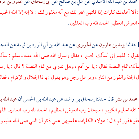
محمد بن عبد الله الأسدي
عن
علي بن صالح
عن
أبي إسحاق
عن
عمرو بن مرة
 ألا أعلمك كلمات إذا قلتهن غفر لك مع أنه مغفور لك : لا إله إلا الله الحليم
لعرش العظيم الحمد لله رب العالمين
.
حدثنا
يزيد بن هارون
عن
الجريري
عن
عبد الله بن أبي الورد بن ثمامة
عن
اللج
ل : اللهم إني أسألك الصبر ، فقال رسول الله صلى الله عليه وسلم : سألت ا
ألك تمام النعمة فقال : يا ابن
آدم
، وهل تدري من تمام النعمة ؟ قال : يا رسو
 الجنة والفوز من النار ، ومر على رجل وهو يقول : يا ذا الجلال والإكرام ، ف
محمد بن بشر
قال حدثنا
إسحاق بن راشد
عن
عبد الله بن الحسن
أن
عبد الله 
لا الله الحليم الكريم ، سبحان رب العرش العظيم ، الحمد لله رب العالمين الله
و غفور ثم قال : هؤلاء الكلمات علمنيهن عمي ذكر أن النبي صلى الله عليه 