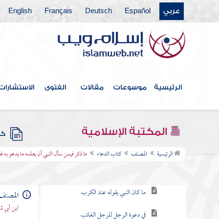
عربي
Español
Deutsch
Français
English
كتاب الأطعمة
كتاب اللباس والزينة
كتاب الأدب
كتاب الديات
الرئيسية
موسوعات
مقالات
الفتوى
الاستشارات
كتاب الحدود
كتاب أقضية رسول الله
المكتبة الإسلامية
كتب
كتاب الدعاء
الرئيسية
المصنف
كتاب الدعاء
ما ذكر فيمن سأل النبي أن يعلمه ما يدعو به ف
باب جامع الدعاء
ما كان النبي يقوله عند الكرب
المصنف
ابن أبي ش
في دعوة الرجل للرجل الغائب