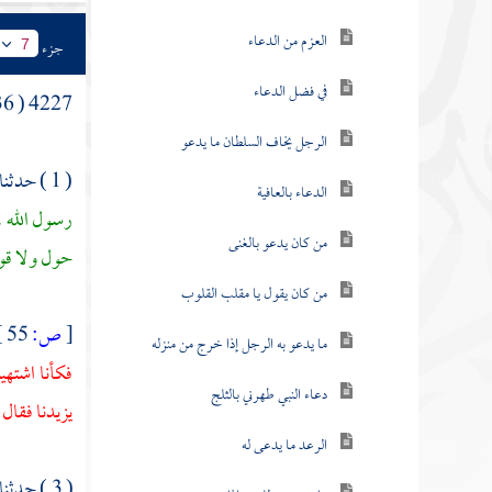
العزم من الدعاء
جزء
7
في فضل الدعاء
4227 ( 36 )
الرجل يخاف السلطان ما يدعو
( 1 ) حدثنا
الدعاء بالعافية
رسول الله ، 
من كان يدعو بالغنى
حول ولا قوة 
من كان يقول يا مقلب القلوب
[
ص:
55 ]
ما يدعو به الرجل إذا خرج من منزله
فكأنا اشتهين
دعاء النبي طهرني بالثلج
يزيدنا فقال
الرعد ما يدعى له
( 3 ) حدثنا