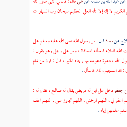
عن
عبد الله بن سلمة
عن
علي
قال : قال لي النبي صلى الله
 الكريم لا إله إلا الله العلي العظيم سبحان رب السماوات
لاج
عن
معاذ
قال :
مر رسول الله صلى الله عليه وسلم على
لله البلاء فاسأله المعافاة ، ومر على رجل وهو يقول :
ل الله ، دعوة دعوت بها رجاء الخير ، قال : فإن من تمام
قال : قد استجيب لك فاسأل
.
بن جعفر
دخل على ابن له مريض يقال له
صالح
، فقال له :
م اغفر لي ، اللهم ارحمني ، اللهم تجاوز عني ، اللهم اعف
وسلم علمهن إياه
.