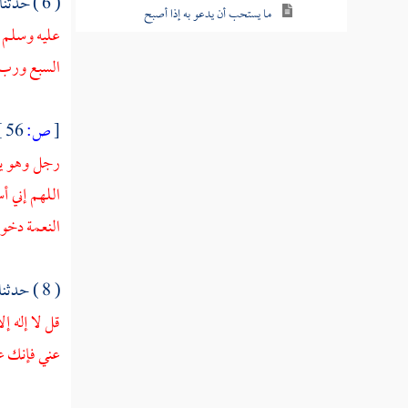
( 6 ) حدثنا
ما يستحب أن يدعو به إذا أصبح
عليه وسلم :
ما قالوا في الرجل إذا أخذ مضجعه وأوى إلى
السبع ورب ا
فراشه ما يدعو به
ما قالوا في الرجل إذا أصابه هم أو حزن
[
ص:
56 ]
رجل وهو يقو
ما يقال في طلب الحاجة وما يدعى به
اللهم إني أس
ما يدعى به للعامة كيف هو
النعمة دخول
ما يدعو به الرجل إذا قام من مجلسه
( 8 ) حدثنا
ما ذكر فيما دعا به النبي عند وفاته
قل لا إله إ
في الدعاء في الليل ما هو
عني فإنك عف
من كان يحب إذا دعا أن يقول ربنا آتنا في
الدنيا حسنة وفي الآخرة حسنة وقنا عذاب النار