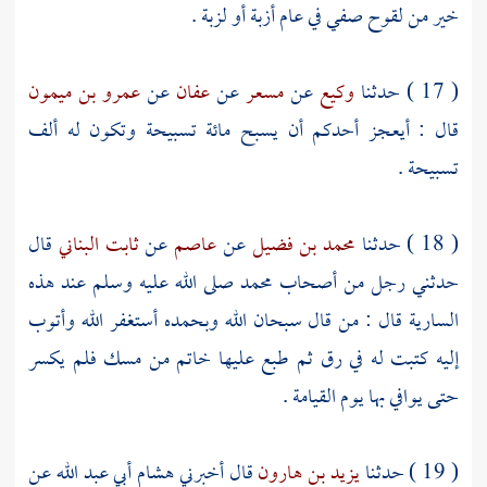
خير من لقوح صفي في عام أزبة أو لزبة .
( 17 ) حدثنا
وكيع
عن
مسعر
عن
عفان
عن
عمرو بن ميمون
قال : أيعجز أحدكم أن يسبح مائة تسبيحة وتكون له ألف
تسبيحة .
( 18 ) حدثنا
محمد بن فضيل
عن
عاصم
عن
ثابت البناني
قال
حدثني رجل من أصحاب
محمد
صلى الله عليه وسلم عند هذه
السارية قال : من قال سبحان الله وبحمده أستغفر الله وأتوب
إليه كتبت له في رق ثم طبع عليها خاتم من مسك فلم يكسر
حتى يوافي بها يوم القيامة .
( 19 ) حدثنا
يزيد بن هارون
قال أخبرني
هشام أبي عبد الله
عن