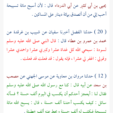
يحيى بن أبي كثير
عن
أبي الدرداء
قال : لأن أسبح مائة تسبيحة
أحب إلي من أن أتصدق بمائة دينار على المساكين .
( 20 ) حدثنا
الفضل
أخبرنا
سفيان
عن
شبيب بن غرقدة
عن
محمد بن عمرو بن عطاء
قال :
قال النبي صلى الله عليه وسلم
لسودة
: سبحي الله كل غداة عشرا وكبري عشرا واحمدي عشرا
وقولي : اغفر لي عشرا ، فإنه يقول : قد فعلت قد فعلت
.
( 12 ) حدثنا
مروان بن معاوية
عن
موسى الجهني
عن
مصعب
بن سعد
عن أبيه قال : كنا مع رسول الله صلى الله عليه وسلم
فقال لنا : أيعجز أحدكم أن يكسب في اليوم ألف حسنة ؟ فسأله
سائل : كيف يكسب أحدنا ألف حسنة ، قال : يسبح الله مائة
تسبيحة فيكتب له ألف حسنة ويحط عنه ألف خطيئة
.