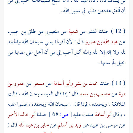
بن يساف
قال : قال
عبد الله
: لأن أسبح تسبيحات أحب إلي من
أن أنفق عددهن دنانير في سبيل الله .
( 12 ) حدثنا
غندر
عن
شعبة
عن
منصور
عن
طلق بن حبيب
عن
عبد الله بن عمرو
قال : لأن أقولها يعني سبحان الله والحمد
لله ولا إله إلا الله والله أكبر أحب إلي من أن أحمل على عدتها من
خيل بأرسانها .
( 13 ) حدثنا
محمد بن بشر
وأبو أسامة
عن
مسعر
عن
عمرو بن
مرة
عن
مصعب بن سعد
قال : إذا قال العبد سبحان الله ، قالت
الملائكة : وبحمده ، فإذا قال : سبحان الله وبحمده ، صلوا عليه
، وقال
أبو أسامة
صلت عليه
[
ص:
68 ]
حدثنا
أبو خالد الأحمر
عن
موسى بن عبيد
عن
زيد بن أسلم
عن
جابر بن عبد الله
قال :