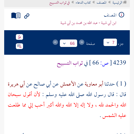
الرئيسية
المصنف
كتاب الدعاء
في ثواب التسبيح
تراجم الأعلام
المصنف
ابن أبي شيبة - عبد الله بن محمد بن أبي شيبة
جزء
صفحة
7
66
4239
[
ص:
66 ]
في
ثواب التسبيح
( 1 ) حدثنا
أبو معاوية
عن
الأعمش
عن
أبي صالح
عن
أبي هريرة
قال : قال رسول الله صلى الله عليه وسلم :
لأن أقول سبحان
الله والحمد لله ، ولا إله إلا الله والله أكبر أحب إلي مما طلعت
عليه الشمس
.