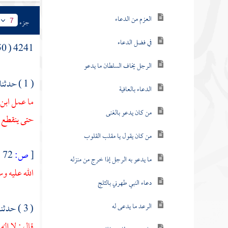
العزم من الدعاء
جزء
7
في فضل الدعاء
4241 ( 50 ) في
الرجل يخاف السلطان ما يدعو
( 1 ) حدثنا
الدعاء بالعافية
ما عمل ابن
من كان يدعو بالغنى
حتى ينقطع 
من كان يقول يا مقلب القلوب
[
ص:
72 ]
ما يدعو به الرجل إذا خرج من منزله
الله عليه وس
دعاء النبي طهرني بالثلج
الرعد ما يدعى له
( 3 ) حدثنا
قال : لا إل