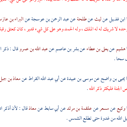
ابن فضيل
عن
ليث
عن
طلحة
عن
عبد الرحمن بن عوسجة
عن
البراء بن عاز
ه وحده لا شريك له له الملك ، وله الحمد وهو على كل شيء قدير ، كان كعتق رقبة
هشيم
عن
يعلى بن عطاء
عن
بشر بن عاصم
عن
عبد الله بن عمرو
قال : ذكر ا
ل سحا .
يحيى بن واضح
عن
موسى بن عبيدة
عن
أبي عبد الله القراط
عن
معاذ بن جبل
 الجنة فليكثر ذكر الله
.
وكيع
عن
مسعر
عن
علقمة بن مرثد
عن
أبي سابط
عن
معاذ
قال : لأن أذكر 
بيل الله من غدوة حتى تطلع الشمس .