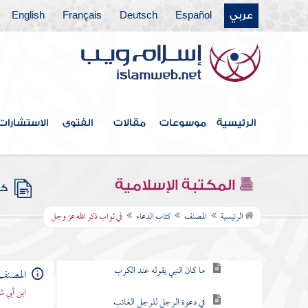
عربي
Español
Deutsch
Français
English
كتاب الأطعمة
كتاب اللباس والزينة
كتاب الأدب
كتاب الديات
الرئيسية
موسوعات
مقالات
الفتوى
الاستشارات
كتاب الحدود
كتاب أقضية رسول الله
المكتبة الإسلامية
كتب
كتاب الدعاء
الرئيسية
المصنف
كتاب الدعاء
في ثواب ذكر الله عز وجل
باب جامع الدعاء
ما كان النبي يقوله عند الكرب
المصنف
ابن أبي ش
في دعوة الرجل للرجل الغائب