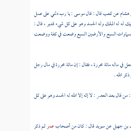
ن هشام
عن
كعب
قال : قال
موسى
: يا رب دلني على عمل
ريك له له الملك وله الحمد وهو على كل شيء قدير ، قال :
لسماوات السبع والأرضين السبع وضعت في كفة ووضعت
ل في ماله مائة محررة ، فقال : إن مائة محررة في مال رجل
كر الله .
: من قال بعد العصر : لا إله إلا الله له الحمد وهو على كل
د بن جهبل
عن
سويد
قال : كان من أصحاب
عمر
ثم ذكر