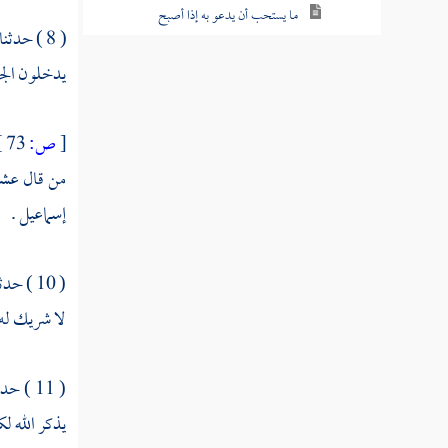
ما يستحب أن يدعو به إذا أصبح
( 8 ) حدثنا
ما قالوا في الرجل إذا أخذ مضجعه وأوى إلى
يدخلون الج
فراشه ما يدعو به
ما قالوا في الرجل إذا أصابه هم أو حزن
[
ص:
73 ]
من قال عشر 
ما يقال في طلب الحاجة وما يدعى به
إسماعيل .
ما يدعى به للعامة كيف هو
ما يدعو به الرجل إذا قام من مجلسه
( 10 ) حدثنا
لا شريك له ل
ما ذكر فيما دعا به النبي عند وفاته
في الدعاء في الليل ما هو
( 11 ) حدثنا
من كان يحب إذا دعا أن يقول ربنا آتنا في
يذكر الله ل
الدنيا حسنة وفي الآخرة حسنة وقنا عذاب النار