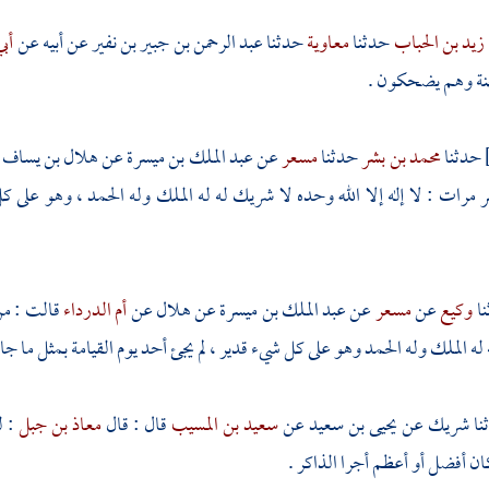
زيد بن الحباب
حدثنا
معاوية
حدثنا
عبد الرحمن بن جبير بن نفير
عن أبيه عن
أبي
نة وهم يضحكون .
حدثنا
محمد بن بشر
حدثنا
مسعر
عن
عبد الملك بن ميسرة
عن
هلال بن يساف
مرات : لا إله إلا الله وحده لا شريك له له الملك وله الحمد ، وهو على 
وكيع
عن
مسعر
عن
عبد الملك بن ميسرة
عن
هلال
عن
أم الدرداء
قالت : من 
ه الملك وله الحمد وهو على كل شيء قدير ، لم يجئ أحد يوم القيامة بمثل ما جاء 
شريك
عن
يحيى بن سعيد
عن
سعيد بن المسيب
قال : قال
معاذ بن جبل
: ل
كان أفضل أو أعظم أجرا الذاكر .