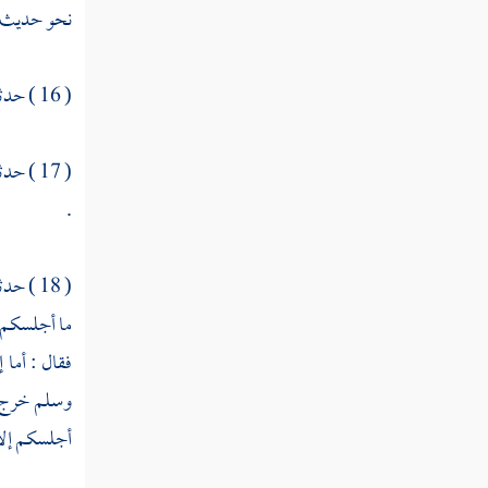
ما علمه النبي أم هانئ
نحو حديث
دعاء عيسى ابن مريم
( 16 ) حدثنا
في الدابة يصيبها الشيء بأي شيء تعوذ به
ما كان يدعو به النبي
( 17 ) حدثنا
الرجل يريد الحاجة ما يدعو به
.
الرجل إذا دعا ببطن كفه
( 18 ) حدثنا
ما يؤمر به الرجل إذا نزل المنزل أن يدعو به
ما أجلسكم ؛ 
من كره الاعتداء في الدعاء
فقال : أما 
وسلم خرج عل
في ثواب التسبيح
أجلسكم إلا ذ
ما ذكر في الاستغفار