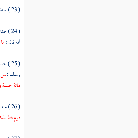
ما يقول الرجل إذا تطيره
( 23 ) حدثنا
ما يدعو به الرجل إذا رأى ما يكره
( 24 ) حدثنا
في التعوذ من الشرك ما يقوله الرجل حين
يبرأ منه
أنه قال :
ما 
ما ذكر عن النبي أنه دعا لمن شتمه أو ظلمه
( 25 ) حدثنا
ما يدعو إذا رأى الأمر يعجبه
وسلم :
من ق
في مسألة العبد لربه وأنه لا يخيبه
مائة حسنة وم
ما ذكر فيما كان عبد الله بن رواحة يدعو به
( 26 ) حدثنا
ما يدعو به الرجل إذا فرغ من طعامه
قوم قط يذكر
ما كان النبي يقول إذا اشتد المطر