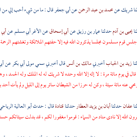
شريك
عن
محمد بن عبد الرحمن
عن
أبي جعفر
قال : ما من شيء أحب إلي من ا
يحيى بن آدم
حدثنا
عمار بن رزيق
عن
أبي إسحاق
عن
الأغر أبي مسلم
عن
أبي 
جلس قوم مسلمون مجلسا يذكرون الله فيه إلا حفتهم الملائكة وتغشتهم الرحمة
زيد بن الحباب
أخبرني
مالك بن أنس
قال أخبرني
سمي مولى أبي بكر
عن
أب
ال في يوم مائة مرة : لا إله إلا الله وحده لا شريك له له الملك وله الحمد 
حي عنه مائة سيئة ، وكن له حرزا من الشيطان سائر يوم إلى الليل ولم يأت أحد بأ
عفان
حدثنا
أبان بن يزيد العطار
حدثنا
قتادة
قال : حدث
أبو العالية الرياح
ون الله إلا نادى مناد من السماء : قوموا مغفورا لكم ، قد بدلت سيئاتكم حس