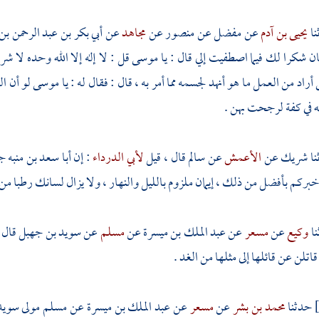
يحيى بن آدم
عن
مفضل
عن
منصور
عن
مجاهد
عن
أبي بكر بن عبد الرحمن ب
ان شكرا لك فيما اصطفيت إلي قال : يا
موسى
قل : لا إله إلا الله وحده لا ش
اد من العمل ما هو أنهد لجسمه مما أمر به ، قال : فقال له : يا
موسى
لو أن ا
لله في كفة لرجحت بهن .
شريك
عن
الأعمش
عن
سالم
قال ، قيل
لأبي الدرداء
: إن
أبا سعد بن منبه
جع
أخبركم بأفضل من ذلك ، إيمان ملزوم بالليل والنهار ، ولا يزال لسانك رطبا من ذ
وكيع
عن
مسعر
عن
عبد الملك بن ميسرة
عن
مسلم
عن
سويد بن جهبل
قال 
اتلن عن قائلها إلى مثلها من الغد .
حدثنا
محمد بن بشر
عن
مسعر
عن
عبد الملك بن ميسرة
عن
مسلم مولى سوي