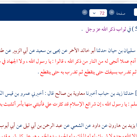
صفحة
72
ثواب ذكر الله عز وجل
.
سليمان بن حيان
حدثنا
أبو خالد الأحمر
عن
يحيى بن سعيد
عن
أبي الزبير
عن
طا
آدم
عملا أنجى له من النار من ذكر الله ، قالوا : يا رسول الله ، ولا الجهاد في
ثم تضرب بسيفك حتى ينقطع ثم تضرب به حتى ينقطع
.
حدثنا
زيد بن حباب
أخبرنا
معاوية بن صالح
قال : أخبرني
عمرو بن قيس ال
لم : يا رسول الله ، إن شرائع الإسلام قد كثرت علي فأنبئني منها بأمر أتشبث به 
يزيد بن هارون
عن
داود
عن
الشعبي
عن
عبد الرحمن بن أبي ليلى
عن
أبي أيو
ه إلا الله وحده لا شريك له له الملك وله الحمد بيده الخير وهو على كل شيء 