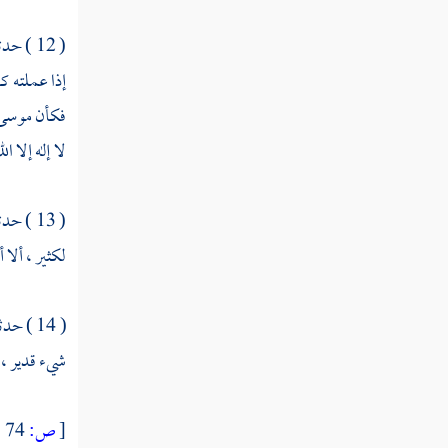
ما حفظ مما علمه النبي فاطمة أن تقوله
( 12 ) حدثنا
إذا عملته ك
ما علمه النبي عائشة أن تدعو به
فكأن موسى أر
من كان يقول في دعائه أحيني ما كانت الحياة
لا إله إلا ا
خيرا لي
ما يستفتح به الدعاء
( 13 ) حدثنا
ما ذكر فيمن سأل النبي أن يعلمه ما يدعو به
لكثير ، ألا 
فعلمه
في اسم الله الأعظم
( 14 ) حدثنا
شيء قدير ، ق
في دعوة المظلوم
دعاء داود النبي
[
ص:
74 ]