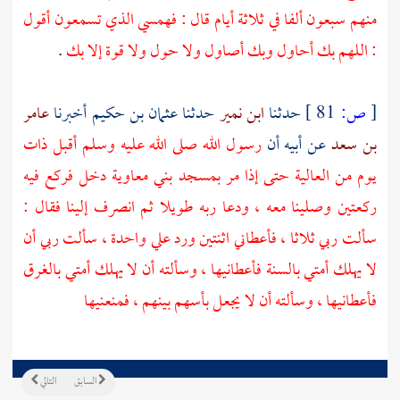
منهم سبعون ألفا في ثلاثة أيام قال : فهمسي الذي تسمعون أقول
: اللهم بك أحاول وبك أصاول ولا حول ولا قوة إلا بك
.
[
ص:
81 ]
حدثنا
ابن نمير
حدثنا
عثمان بن حكيم
أخبرنا
عامر
بن سعد
عن أبيه أن
رسول الله صلى الله عليه وسلم أقبل ذات
يوم من العالية حتى إذا مر بمسجد
بني معاوية
دخل فركع فيه
ركعتين وصلينا معه ، ودعا ربه طويلا ثم انصرف إلينا فقال :
سألت ربي ثلاثا ، فأعطاني اثنتين ورد علي واحدة ، سألت ربي أن
لا يهلك أمتي بالسنة فأعطانيها ، وسألته أن لا يهلك أمتي بالغرق
فأعطانيها ، وسألته أن لا يجعل بأسهم بينهم ، فمنعنيها
السابق
التالي