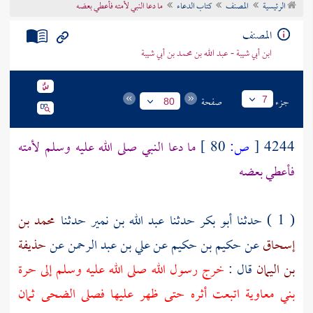
الرئيسية
المصنف
كتاب الدعاء
ما دعا النبي لأمته فأعطي بعضه
تراجم الأعلام
المصنف
ابن أبي شيبة - عبد الله بن محمد بن أبي شيبة
جزء
صفحة
7
80
4244
[
ص:
80 ]
ما دعا النبي صلى الله عليه وسلم لأمته
فأعطي بعضه
( 1 ) حدثنا
أبو بكر
حدثنا
عبد الله بن نمير
حدثنا
محمد بن
إسحاق
عن
حكيم بن حكيم
عن
علي بن عبد الرحمن
عن
حذيفة
بن اليمان
قال :
خرج رسول الله صلى الله عليه وسلم إلى
حرة
بني معاوية
اتبعت أثره حتى ظهر عليها فصلى الضحى ثمان