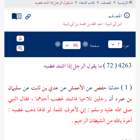
الرئيسية
المصنف
كتاب الدعاء
ما يقول الرجل إذا اشتد غضبه
تراجم الأعلام
المصنف
ابن أبي شيبة - عبد الله بن محمد بن أبي شيبة
جزء
صفحة
7
95
4263 ( 72 )
ما يقول الرجل إذا اشتد غضبه
( 1 ) حدثنا
حفص
عن
الأعمش
عن
عدي بن ثابت
عن
سليمان
بن صرد
أن
رجلين تلاحيا فاشتد غضب أحدهما ، فقال النبي
صلى الله عليه وسلم : إني لأعرف كلمة لو قالها ذهب غضبه :
أعوذ بالله من الشيطان الرجيم
.