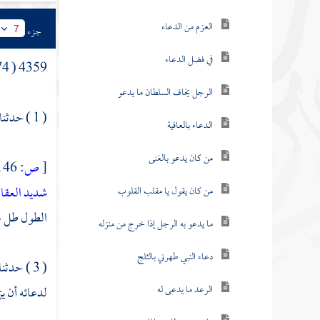
العزم من الدعاء
جزء
7
في فضل الدعاء
4359 ( 174 ) باب
الرجل يخاف السلطان ما يدعو
( 1 ) حدثنا
الدعاء بالعافية
من كان يدعو بالغنى
[
ص:
146 ]
شديد العق
من كان يقول يا مقلب القلوب
الطول طل عل
ما يدعو به الرجل إذا خرج من منزله
دعاء النبي طهرني بالثلج
( 3 ) حدثنا
الرعد ما يدعى له
لدعائه أن يز