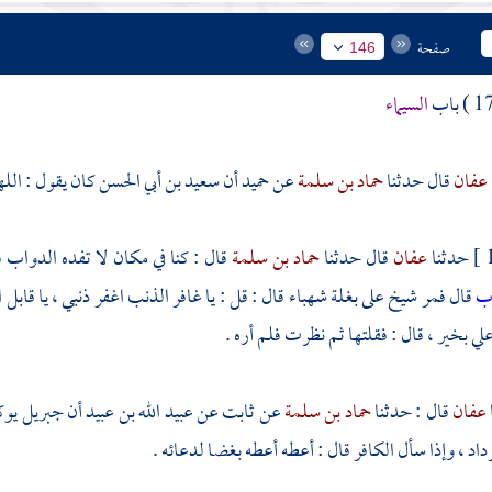
صفحة
146
السيماء
عفان
قال حدثنا
حماد بن سلمة
عن
حميد
أن
سعيد بن أبي الحسن
كان يقول : الله
حدثنا
عفان
قال حدثنا
حماد بن سلمة
قال : كنا في مكان لا تفده الدواب 
اب
قال فمر شيخ على بغلة شهباء قال : قل : يا غافر الذنب اغفر ذنبي ، يا قابل 
ي بخير ، قال : فقلتها ثم نظرت فلم أره .
عفان
قال : حدثنا
حماد بن سلمة
عن
ثابت
عن
عبيد الله بن عبيد
أن
جبريل
يوك
داد ، وإذا سأل الكافر قال : أعطه أعطه بغضا لدعائه .