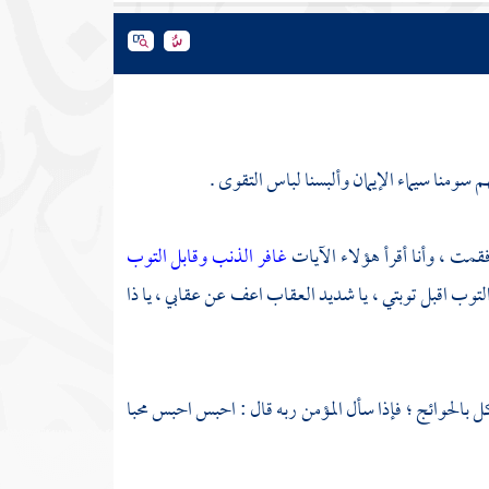
م سومنا سيماء الإيمان وألبسنا لباس التقوى .
فقمت ، وأنا أقرأ هؤلاء الآيات
غافر الذنب وقابل التوب
التوب اقبل توبتي ، يا شديد العقاب اعف عن عقابي ، يا ذا
ل بالحوائج ؛ فإذا سأل المؤمن ربه قال : احبس احبس محبا