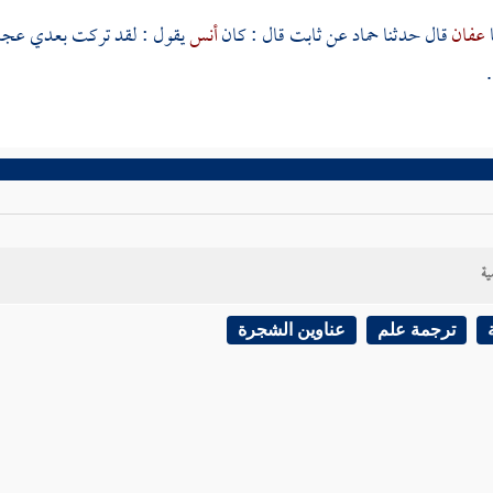
عفان
قال حدثنا
حماد
عن
ثابت
قال : كان
أنس
يقول : لقد تركت بعدي عجائ
ية
ترجمة علم
عناوين الشجرة